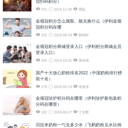
信扫码积分）
551
2019-11-26
周磊
金领冠积分怎么领取、能兑换什么（伊利金领
冠积分码在哪
325
2019-08-29
林绍轩
金领冠积分商城登录入口（伊利积分商城会员
登录入口）
263
2019-10-31
周诗雨
国产十大放心奶粉排名2022（中国奶粉排行榜
前十名）
178
2019-06-24
张茗淇
金领冠珍护积分码在哪里（伊利珍护新包装积
分码在哪里）
182
2019-08-27
丁东辉
贝拉米奶粉一勺兑多少水（飞鹤奶粉兑水比例