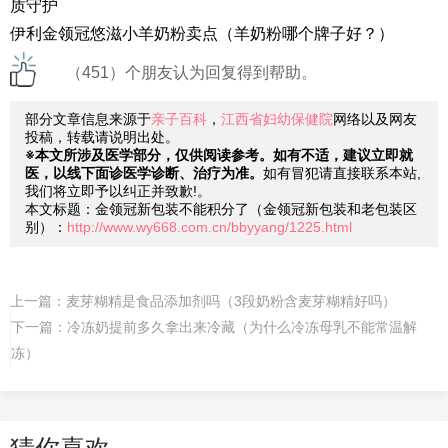
质守护
伊利金领冠悠滋小羊奶粉卖点（羊奶粉哪个牌子好？）
（451）个朋友认为回复得到帮助。
部分文章信息来源于
亲子百科
，
江西省妇幼保健院
网络以及网友
投稿，转载请说明出处。
※本文所涉及医学部分，仅供阅读参考。如有不适，建议立即就
医，以线下面诊医学诊断、治疗为准。
如有冒犯请直接联系本站,
我们将立即予以纠正并致歉!。
本文标题：金领冠新包装不能积分了（金领冠新包装和老包装区
别）：
http://www.wy668.com.cn/bbyyang/1225.html
上一篇：
麦芽糊精是食品添加剂吗（3段奶粉含麦芽糊精好吗）
下一篇：
冷冻奶提前多久拿出来冷藏（为什么冷冻母乳不能常温解
冻）