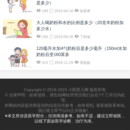
是多少）
199
2019-04-16
孙君博
大人喝奶粉和水的比例是多少（20克羊奶粉加
多少水）
169
2019-09-28
丁郁涵
120毫升水加4勺奶粉后是多少毫升（150ml水加
奶粉后变160算多
314
2019-11-29
周彦妮
Copyright © 2018-2023 小朗育儿网 版权所有
© 法律声明：如有侵权，请告知网站管理员我们会在7个工作日内处
理。
本网由内容提供商提供的信息仅供参考，如有冒犯, 请直接联系本站,
我们将立即予以纠正并致歉!。
※本文所涉及医学部分，仅供阅读参考。如有不适，建议立即就医，
以线下面诊医学诊断、治疗为准。