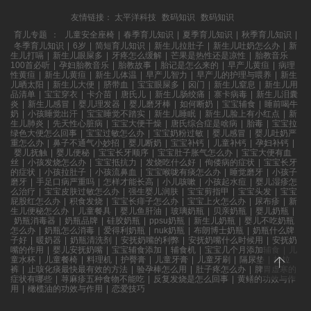
友情链接：
太平洋科技
数码知识
数码知识
育儿专题
：
儿童安全座椅
|
春季育儿知识
|
夏季育儿知识
|
秋季育儿知识
|
冬季育儿知识
|
6岁
|
简短育儿知识
|
新生儿拉肚子
|
新生儿吐奶怎么办
|
新
生儿打嗝
|
新生儿眼屎多
|
牙疼怎么缓解
|
芒果是热性还是凉性
|
胎教音乐
100首必听
|
孕妇胎教音乐
|
胎教故事
|
胎记是怎么来的
|
早产儿黄疸
|
病理
性黄疸
|
新生儿黄疸
|
新生儿体温
|
早产儿智力
|
早产儿的护理与喂养
|
新生
儿晒太阳
|
新生儿大便
|
脐带血
|
宝宝眼屎多
|
囟门
|
新生儿窒息
|
新生儿用
品清单
|
宝宝穿衣
|
卡介苗
|
唐氏儿
|
新生儿肠绞痛
|
寨卡病毒
|
新生儿泪囊
炎
|
新生儿感冒
|
婴儿理发器
|
婴儿磨牙棒
|
如何断奶
|
宝宝辅食
|
睡前喝牛
奶
|
小孩睡觉出汗
|
宝宝睡觉不踏实
|
新生儿睡眠
|
新生儿脸上有小红点
|
新
生儿肺炎
|
先天性心脏病
|
宝宝大便干燥
|
唐氏综合症是啥病
|
胎毒
|
宝宝拉
绿色大便怎么回事
|
宝宝过敏怎么办
|
宝宝奶粉过敏
|
婴儿感冒
|
婴儿吐奶严
重怎么办
|
鼻子不通气小妙招
|
婴儿断奶
|
宝宝补钙
|
儿童补钙
|
孕妇补钙
|
婴儿抚触
|
婴儿便秘
|
宝宝长牙顺序
|
宝宝肚子胀气怎么办
|
宝宝大便有血
丝
|
小孩发烧怎么办
|
宝宝抵抗力
|
发烧吃什么好
|
佝偻病的症状
|
宝宝长牙
的症状
|
小孩拉肚子
|
小孩流鼻血
|
宝宝喉咙有痰怎么办
|
睡觉磨牙
|
小孩子
磨牙
|
手足口病严重吗
|
怎样才能长高
|
小儿咳嗽
|
小孩起水痘
|
婴儿湿疹怎
么治疗
|
宝宝皮肤过敏怎么办
|
强生婴儿润肤
|
宝宝剪指甲
|
宝宝头发
|
宝宝
屁股红怎么办
|
积食发烧
|
宝宝长痱子怎么办
|
宝宝上火怎么办
|
尿布疹
|
新
生儿便秘怎么办
|
儿童餐具
|
婴儿鱼肝油
|
玻璃奶瓶
|
贝亲奶瓶
|
婴儿奶瓶
|
奶瓶消毒器
|
奶瓶品牌
|
硅胶奶瓶
|
ppsu奶瓶
|
新生儿奶瓶
|
婴儿不吃奶瓶
怎么办
|
奶瓶怎么消毒
|
爱得利奶瓶
|
nuk奶瓶
|
布朗博士奶瓶
|
奶瓶什么牌
子好
|
暖奶器
|
奶瓶清洗剂
|
安抚奶嘴的利弊
|
安抚奶嘴什么时候用
|
安抚奶
嘴的作用
|
婴儿安抚奶嘴
|
宝宝辅食添加
|
辅食机
|
宝宝几个月添加辅食
|
儿
童水杯
|
儿童餐椅
|
料理机
|
护臀膏
|
儿童牙膏
|
儿童牙刷
|
隔尿垫
|
拉拉
裤
|
止咳化痰最快最有效的方法
|
验孕棒怎么用
|
肚子疼怎么办
|
脾胃虚寒的
症状有哪些
|
荨麻疹五种食物不能吃
|
反复发烧是怎么回事
|
黄鳝的功效与作
用
|
橄榄油的功效与作用
|
恋爱技巧