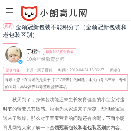
优质
金领冠新包装不能积分了（金领冠新包装和
老包装区别）
丁程浩
母婴知识优秀作者
10余年经验育婴师
来源：亲子百科
时间：2019-04-24 13:36:27
阅读(
)
原创内容
收藏：32
分享：54
爆
导读：您正在阅读的是关于【宝宝营养】的问题，本文由育儿专家，专业
的宝妈，高级营养师等整理监督编写。
秋天到了，身体各功能还未生长发育健全的小宝宝对这
时节的转变尤其敏感。秋雨为大家送来了清凉，却也给宝宝
送来了秋燥。那么对于宝宝营养的问题还有啥呢，下面小朗
育儿网给大家了解一下
金领冠新包装和老包装区别
的内容。