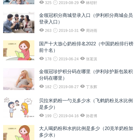
325
2019-08-29
林绍轩
金领冠积分商城登录入口（伊利积分商城会员
登录入口）
263
2019-10-31
周诗雨
国产十大放心奶粉排名2022（中国奶粉排行榜
前十名）
178
2019-06-24
张茗淇
金领冠珍护积分码在哪里（伊利珍护新包装积
分码在哪里）
182
2019-08-27
丁东辉
贝拉米奶粉一勺兑多少水（飞鹤奶粉兑水比例
是多少）
199
2019-04-16
孙君博
大人喝奶粉和水的比例是多少（20克羊奶粉加
多少水）