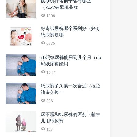
破壁机排名前十名有哪些
（2022破壁机品牌
1398
好奇纸尿裤哪个系列好（好奇
纸尿裤是哪
6775
nb码纸尿裤能用到几个月（nb
码纸尿裤能用
1047
纸尿裤多久换一次合适（拉拉
裤多久换一
336
尿不湿和纸尿裤的区别（新生
儿用纸尿裤
117