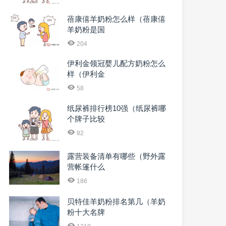
蓓康僖羊奶粉怎么样（蓓康僖
羊奶粉是国
204
伊利金领冠婴儿配方奶粉怎么
样（伊利金
58
纸尿裤排行榜10强（纸尿裤哪
个牌子比较
82
露营装备清单有哪些（野外露
营帐篷什么
186
贝特佳羊奶粉排名第几（羊奶
粉十大名牌