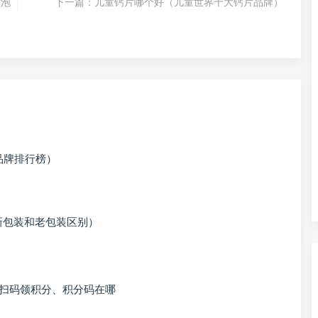
度泡
下一篇：
儿童钙片哪个好（儿童世界十大钙片品牌）
品牌排行榜）
新包装和老包装区别）
么扫码领积分、积分码在哪