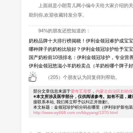
上面就是小朗育儿网小编今天给大家介绍的关
助到你,欢迎收藏转发分享。
94%的朋友还想知道的：
奶粉品牌十大排行榜揭晓！伊利金领冠睿护成宝
哪种牌子的奶粉比较好？伊利金领冠珍护给予宝宝“
国产奶粉前10强排名：伊利金领冠珍护，专业营
伊利金领冠悠滋小羊奶粉卖点（羊奶粉哪个牌子
（205）个朋友认为回复得到帮助。
部分文章信息来源于
爱奇艺母婴
，
内蒙古自治区妇幼保
※本文所涉及医学部分，仅供阅读参考。如有不适，建
接联系本站, 我们将立即予以纠正并致歉!。
本文标题：金领冠珍护积分码在哪里（伊利珍护新包装
http://www.wy668.com.cn/bbyyang/1370.html