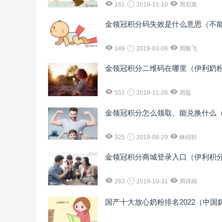
161
2019-11-10
周启发
金领冠积分码失效是什么意思（不
349
2019-03-08
周毅飞
金领冠积分二维码在哪里（伊利奶
551
2019-11-26
周磊
金领冠积分怎么领取、能兑换什么
325
2019-08-29
林绍轩
金领冠积分商城登录入口（伊利积
263
2019-10-31
周诗雨
国产十大放心奶粉排名2022（中