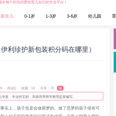
成长每个阶段的婴幼育儿知识的专业平台！
新生儿
0-1岁
1-3岁
3-6岁
幼儿园
（伊利珍护新包装积分码在哪里）
29
阅读(
)
收藏：53
分享：78
爆
儿专家，专业的宝妈，高级营养师等整理监督编写。
但事实上，孩子也是会做噩梦的。做了恶梦的孩子很有可