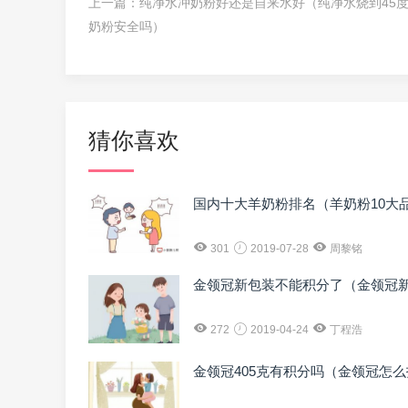
上一篇：
纯净水冲奶粉好还是自来水好（纯净水烧到45
奶粉安全吗）
猜你喜欢
国内十大羊奶粉排名（羊奶粉10大
301
2019-07-28
周黎铭
金领冠新包装不能积分了（金领冠
272
2019-04-24
丁程浩
金领冠405克有积分吗（金领冠怎