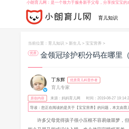
小朗育儿网：是一个致力于服务新手父母，分享按宝宝的
育儿知识
当前位置：
育儿知识
>
新生儿
>
宝宝营养
>
金领冠珍护积分码在哪里
优质
丁东辉
优质育儿科普作者
育儿专家
来源：妈妈育儿网
时间：2019-08-27 19:14:
原创内容
导读：您正在阅读的是关于【宝宝营养】的问题，本文由育
许多父母觉得孩子很小压根不容易做噩梦，