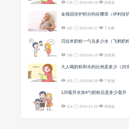
178
2019-06-24
张茗淇
金领冠珍护积分码在哪里（伊利珍
182
2019-08-27
丁东辉
贝拉米奶粉一勺兑多少水（飞鹤奶
199
2019-04-16
孙君博
大人喝奶粉和水的比例是多少（20
169
2019-09-28
丁郁涵
120毫升水加4勺奶粉后是多少毫升（
314
2019-11-29
周彦妮