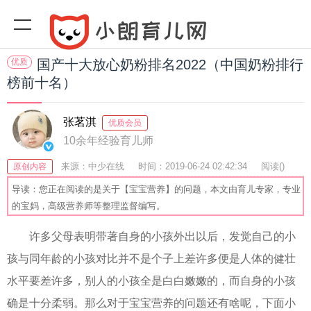
优质
国产十大放心奶粉排名2022（中国奶粉排行
榜前十名）
张茗淇
优质会员
10余年经验育儿师
来源：中少在线
时间：2019-06-24 02:42:34
阅读(
)
原创内容
收藏：48
分享：61
爆
导读：您正在阅读的是关于【宝宝营养】的问题，本文由育儿专家，专业
的宝妈，高级营养师等整理监督编写。
许多父母表明带著自身的小孩外出以后，发觉自己的小
孩与同年龄的小孩对比并不是个子上差许多便是人体的健壮
水平要差许多，别人的小孩全是白白嫩嫩的，而自身的小孩
确是十分柔弱。那么对于宝宝营养的问题还有啥呢，下面小