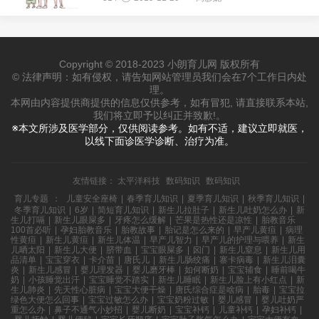
Copyright © 2018-2023 小朗育儿网 版权所有
© 法律声明：如有侵权，请告知网站管理员我们会在7个工作日内处
理。
本网由内容提供商提供的信息仅供参考，如有冒犯, 请直接联系本站,
我们将立即予以纠正并致歉!。
※本文所涉及医学部分，仅供阅读参考。如有不适，建议立即就医，
以线下面诊医学诊断、治疗为准。
友情链接：
太平洋科技
数码知识
数码知识
育儿专题
：
儿童安全座椅
|
春季育儿知识
|
夏季育儿知识
|
秋季育儿知识
|
冬季育儿知识
|
6岁
|
简短育儿知识
|
新生儿拉肚子
|
新生儿吐奶怎么办
|
新
生儿打嗝
|
新生儿眼屎多
|
牙疼怎么缓解
|
芒果是热性还是凉性
|
胎教音乐
100首必听
|
孕妇胎教音乐
|
胎教故事
|
胎记是怎么来的
|
早产儿黄疸
|
病理
性黄疸
|
新生儿黄疸
|
新生儿体温
|
早产儿智力
|
早产儿的护理与喂养
|
新生
儿晒太阳
|
新生儿大便
|
脐带血
|
宝宝眼屎多
|
囟门
|
新生儿窒息
|
新生儿用
品清单
|
宝宝穿衣
|
卡介苗
|
唐氏儿
|
新生儿肠绞痛
|
寨卡病毒
|
新生儿泪囊
炎
|
新生儿感冒
|
婴儿理发器
|
婴儿磨牙棒
|
如何断奶
|
宝宝辅食
|
睡前喝牛
奶
|
小孩睡觉出汗
|
宝宝睡觉不踏实
|
新生儿睡眠
|
新生儿脸上有小红点
|
新
生儿肺炎
|
先天性心脏病
|
宝宝大便干燥
|
唐氏综合症是啥病
|
胎毒
|
宝宝拉
绿色大便怎么回事
|
宝宝过敏怎么办
|
宝宝奶粉过敏
|
婴儿感冒
|
婴儿吐奶严
重怎么办
|
鼻子不通气小妙招
|
婴儿断奶
|
宝宝补钙
|
儿童补钙
|
孕妇补钙
|