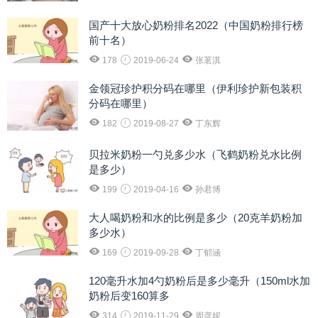
国产十大放心奶粉排名2022（中国奶粉排行榜
前十名）
178
2019-06-24
张茗淇
金领冠珍护积分码在哪里（伊利珍护新包装积
分码在哪里）
182
2019-08-27
丁东辉
贝拉米奶粉一勺兑多少水（飞鹤奶粉兑水比例
是多少）
199
2019-04-16
孙君博
大人喝奶粉和水的比例是多少（20克羊奶粉加
多少水）
169
2019-09-28
丁郁涵
120毫升水加4勺奶粉后是多少毫升（150ml水加
奶粉后变160算多
314
2019-11-29
周彦妮