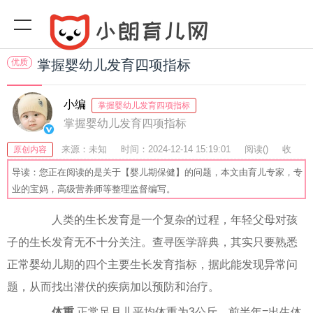
优质
掌握婴幼儿发育四项指标
小编
掌握婴幼儿发育四项指标
掌握婴幼儿发育四项指标
来源：未知
时间：2024-12-14 15:19:01
阅读(
)
收
原创内容
藏：38
分享：71
爆
导读：您正在阅读的是关于【婴儿期保健】的问题，本文由育儿专家，专
业的宝妈，高级营养师等整理监督编写。
人类的生长发育是一个复杂的过程，年轻父母对孩
子的生长发育无不十分关注。查寻医学辞典，其实只要熟悉
正常婴幼儿期的四个主要生长发育指标，据此能发现异常问
题，从而找出潜伏的疾病加以预防和治疗。
体重
正常足月儿平均体重为3公斤。前半年=出生体