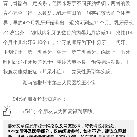
育与骨骼有一定关系，但因来源于不同胚胎组织，两者的发
育不完全平行，以致婴儿乳牙萌出的时间存在较大的个体差
异，早的4个月乳牙开始萌出，迟的可到达11个月。乳牙最晚
2.5岁出齐。2岁以内乳牙的数目约为婴儿月龄减4-6（例如14
个月小儿出牙6-10个）。出牙的顺序为下中切牙、上切牙、
下侧切牙、第一乳磨牙、尖牙、第二乳磨牙。临床上，出牙
时间延迟和牙质差见于中重度营养不良、佝偻病活动期、甲
状腺功能减低症（即呆小症）、先天性愚型等疾病。
湖南省郴州市第三人民医院王小衡
94%的朋友还想知道的：
（541）个朋友认为回复得到帮助。
部分文章信息来源于网络以及网友投稿，转载请说明出处。
※本文所涉及医学部分，仅供阅读参考。如有不适，建议立即就
医，以线下面诊医学诊断、治疗为准。
如有冒犯请直接联系本站,