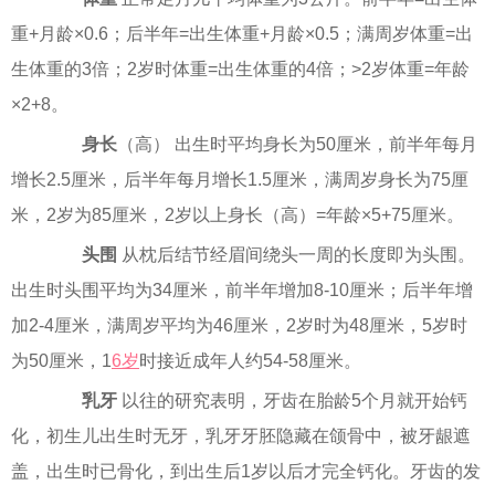
重+月龄×0.6；后半年=出生体重+月龄×0.5；满周岁体重=出
生体重的3倍；2岁时体重=出生体重的4倍；>2岁体重=年龄
×2+8。
身长
（高） 出生时平均身长为50厘米，前半年每月
增长2.5厘米，后半年每月增长1.5厘米，满周岁身长为75厘
米，2岁为85厘米，2岁以上身长（高）=年龄×5+75厘米。
头围
从枕后结节经眉间绕头一周的长度即为头围。
出生时头围平均为34厘米，前半年增加8-10厘米；后半年增
加2-4厘米，满周岁平均为46厘米，2岁时为48厘米，5岁时
为50厘米，1
6岁
时接近成年人约54-58厘米。
乳牙
以往的研究表明，牙齿在胎龄5个月就开始钙
化，初生儿出生时无牙，乳牙牙胚隐藏在颌骨中，被牙龈遮
盖，出生时已骨化，到出生后1岁以后才完全钙化。牙齿的发