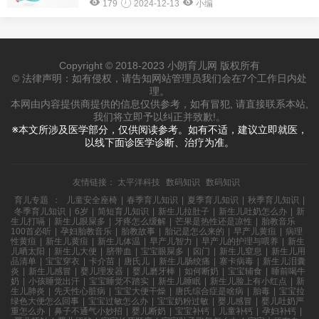
179
2024-12-13
小编
Copyright © 2018-2023 小朗育儿网 版权所有
© 法律声明：如有侵权，请告知网站管理员我们会在7个工作日内处
理。
本网由内容提供商提供的信息仅供参考，如有冒犯, 请直接联系本站,
我们将立即予以纠正并致歉!。
※本文所涉及医学部分，仅供阅读参考。如有不适，建议立即就医，
以线下面诊医学诊断、治疗为准。
友情链接：
太平洋科技
数码知识
数码知识
育儿专题
：
儿童安全座椅
|
春季育儿知识
|
夏季育儿知识
|
秋季育儿知识
|
冬季育儿知识
|
6岁
|
简短育儿知识
|
新生儿拉肚子
|
新生儿吐奶怎么办
|
新
生儿打嗝
|
新生儿眼屎多
|
牙疼怎么缓解
|
芒果是热性还是凉性
|
胎教音乐
100首必听
|
孕妇胎教音乐
|
胎教故事
|
胎记是怎么来的
|
早产儿黄疸
|
病理
性黄疸
|
新生儿黄疸
|
新生儿体温
|
早产儿智力
|
早产儿的护理与喂养
|
新生
儿晒太阳
|
新生儿大便
|
脐带血
|
宝宝眼屎多
|
囟门
|
新生儿窒息
|
新生儿用
品清单
|
宝宝穿衣
|
卡介苗
|
唐氏儿
|
新生儿肠绞痛
|
寨卡病毒
|
新生儿泪囊
炎
|
新生儿感冒
|
婴儿理发器
|
婴儿磨牙棒
|
如何断奶
|
宝宝辅食
|
睡前喝牛
奶
|
小孩睡觉出汗
|
宝宝睡觉不踏实
|
新生儿睡眠
|
新生儿脸上有小红点
|
新
生儿肺炎
|
先天性心脏病
|
宝宝大便干燥
|
唐氏综合症是啥病
|
胎毒
|
宝宝拉
绿色大便怎么回事
|
宝宝过敏怎么办
|
宝宝奶粉过敏
|
婴儿感冒
|
婴儿吐奶严
重怎么办
|
鼻子不通气小妙招
|
婴儿断奶
|
宝宝补钙
|
儿童补钙
|
孕妇补钙
|