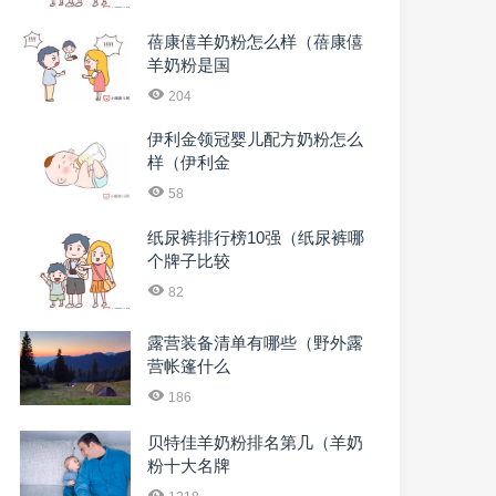
蓓康僖羊奶粉怎么样（蓓康僖
羊奶粉是国
204
伊利金领冠婴儿配方奶粉怎么
样（伊利金
58
纸尿裤排行榜10强（纸尿裤哪
个牌子比较
82
露营装备清单有哪些（野外露
营帐篷什么
186
贝特佳羊奶粉排名第几（羊奶
粉十大名牌