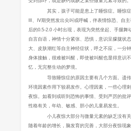
受到惊吓，或是缺钙或缺乏某些微量元素导致的
其实，孩子可能是患上了睡惊症。睡惊症也
Ⅲ、Ⅳ期突然发出尖叫或呼喊，伴表情惊恐、自主
后的0.5-2.0 小时出现，表现为突然坐起、手
自言自语，神情十分紧张、恐惧，意识呈朦胧状
大、皮肤潮红等自主神经症状，呼之不应，一分
身体接触，很难被叫醒，即使被叫醒也显得意识
忆，无完整生动的梦境。
导致睡惊症的原因主要有几个方面。遗传因
环境因素作用下较易发作。心理因素，一些心理
夜惊。如看到或听到恐怖的事情、受到严厉的批
性格有关，年幼、敏感、胆小的儿童易发生。
小儿夜惊大部分与微量元素的缺乏没有关系
随着年龄的增长，脑发育的完善，大部分夜惊现