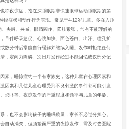
。真是这样吗？
称夜惊症，指在深睡眠期非快速眼球运动睡眠期的第
神经症状和动作行为表现。常见于4-12岁儿童。多在入睡
腿舞动、尖叫、哭喊、眼睛圆睁、四肢紧张，常有不能理解的
态，且伴呼吸急促、心跳加快、面色苍白、出汗、瞳孔扩
钟或数分钟后常能自行缓解并继续入睡。发作时拒绝任何
不清，定向力障碍。次日对发作经过不能回忆或仅部分记
素，睡惊症约一半有家族史，这种儿童在心理因素和
刺激因素和凡使儿童心理受到不良刺激的事件都可能引发
评、恐吓等。夜惊发作的严重程度和频率与儿童的年龄、
，也不会影响孩子的睡眠质量，家长不必过分担心。
象会自动消失，但频繁而严重的夜惊发作，需及时去医院