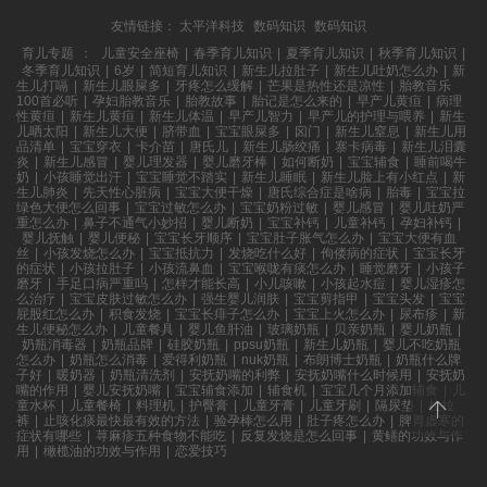
友情链接：
太平洋科技
数码知识
数码知识
育儿专题
：
儿童安全座椅
|
春季育儿知识
|
夏季育儿知识
|
秋季育儿知识
|
冬季育儿知识
|
6岁
|
简短育儿知识
|
新生儿拉肚子
|
新生儿吐奶怎么办
|
新
生儿打嗝
|
新生儿眼屎多
|
牙疼怎么缓解
|
芒果是热性还是凉性
|
胎教音乐
100首必听
|
孕妇胎教音乐
|
胎教故事
|
胎记是怎么来的
|
早产儿黄疸
|
病理
性黄疸
|
新生儿黄疸
|
新生儿体温
|
早产儿智力
|
早产儿的护理与喂养
|
新生
儿晒太阳
|
新生儿大便
|
脐带血
|
宝宝眼屎多
|
囟门
|
新生儿窒息
|
新生儿用
品清单
|
宝宝穿衣
|
卡介苗
|
唐氏儿
|
新生儿肠绞痛
|
寨卡病毒
|
新生儿泪囊
炎
|
新生儿感冒
|
婴儿理发器
|
婴儿磨牙棒
|
如何断奶
|
宝宝辅食
|
睡前喝牛
奶
|
小孩睡觉出汗
|
宝宝睡觉不踏实
|
新生儿睡眠
|
新生儿脸上有小红点
|
新
生儿肺炎
|
先天性心脏病
|
宝宝大便干燥
|
唐氏综合症是啥病
|
胎毒
|
宝宝拉
绿色大便怎么回事
|
宝宝过敏怎么办
|
宝宝奶粉过敏
|
婴儿感冒
|
婴儿吐奶严
重怎么办
|
鼻子不通气小妙招
|
婴儿断奶
|
宝宝补钙
|
儿童补钙
|
孕妇补钙
|
婴儿抚触
|
婴儿便秘
|
宝宝长牙顺序
|
宝宝肚子胀气怎么办
|
宝宝大便有血
丝
|
小孩发烧怎么办
|
宝宝抵抗力
|
发烧吃什么好
|
佝偻病的症状
|
宝宝长牙
的症状
|
小孩拉肚子
|
小孩流鼻血
|
宝宝喉咙有痰怎么办
|
睡觉磨牙
|
小孩子
磨牙
|
手足口病严重吗
|
怎样才能长高
|
小儿咳嗽
|
小孩起水痘
|
婴儿湿疹怎
么治疗
|
宝宝皮肤过敏怎么办
|
强生婴儿润肤
|
宝宝剪指甲
|
宝宝头发
|
宝宝
屁股红怎么办
|
积食发烧
|
宝宝长痱子怎么办
|
宝宝上火怎么办
|
尿布疹
|
新
生儿便秘怎么办
|
儿童餐具
|
婴儿鱼肝油
|
玻璃奶瓶
|
贝亲奶瓶
|
婴儿奶瓶
|
奶瓶消毒器
|
奶瓶品牌
|
硅胶奶瓶
|
ppsu奶瓶
|
新生儿奶瓶
|
婴儿不吃奶瓶
怎么办
|
奶瓶怎么消毒
|
爱得利奶瓶
|
nuk奶瓶
|
布朗博士奶瓶
|
奶瓶什么牌
子好
|
暖奶器
|
奶瓶清洗剂
|
安抚奶嘴的利弊
|
安抚奶嘴什么时候用
|
安抚奶
嘴的作用
|
婴儿安抚奶嘴
|
宝宝辅食添加
|
辅食机
|
宝宝几个月添加辅食
|
儿
童水杯
|
儿童餐椅
|
料理机
|
护臀膏
|
儿童牙膏
|
儿童牙刷
|
隔尿垫
|
拉拉
裤
|
止咳化痰最快最有效的方法
|
验孕棒怎么用
|
肚子疼怎么办
|
脾胃虚寒的
症状有哪些
|
荨麻疹五种食物不能吃
|
反复发烧是怎么回事
|
黄鳝的功效与作
用
|
橄榄油的功效与作用
|
恋爱技巧