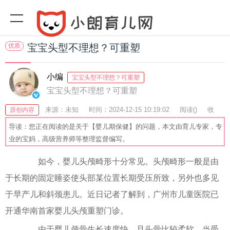
优质
宝宝头型不理想？可重塑
小编
宝宝头型不理想？可重塑
宝宝头型不理想？可重塑
来源：未知
时间：2024-12-15 10:19:02
阅读(
)
收
原创内容
藏：49
分享：57
爆
导读：您正在阅读的是关于【婴儿期保健】的问题，本文由育儿专家，专
业的宝妈，高级营养师等整理监督编写。
如今，婴儿头颅畸形十分常见。头颅畸形一般是由
于长期的固定睡姿使头部某位置长期受压所致，另外也多见
于早产儿和斜颈患儿。近日记者了解到，广州市儿童医院已
开通华南首家婴儿头颅重塑门诊。
由于婴儿颅骨生长速度快，且头骨比较柔软，当受