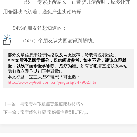
另外，专家提醒家长，正常婴儿清醒时，应多让其
用俯卧状态趴着，避免产生头颅畸形。
94%的朋友还想知道的：
（505）个朋友认为回复得到帮助。
部分文章信息来源于网络以及网友投稿，转载请说明出处。
※本文所涉及医学部分，仅供阅读参考。如有不适，建议立即就
医，以线下面诊医学诊断、治疗为准。
如有冒犯请直接联系本站,
我们将立即予以纠正并致歉!。
本文标题：宝宝头型不理想？可重塑：
http://www.wy668.com.cn/yingerbj/347902.html
上一篇：
带宝宝坐飞机需要掌握哪些技巧？
下一篇：
宝宝经常打嗝 宝妈需注意到以下7点