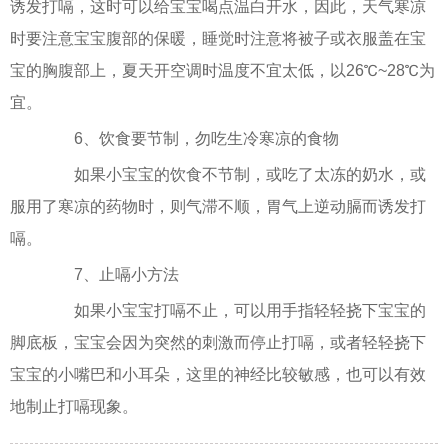
诱发打嗝，这时可以给宝宝喝点温白开水，因此，天气寒凉
时要注意宝宝腹部的保暖，睡觉时注意将被子或衣服盖在宝
宝的胸腹部上，夏天开空调时温度不宜太低，以26℃~28℃为
宜。
6、饮食要节制，勿吃生冷寒凉的食物
如果小宝宝的饮食不节制，或吃了太冻的奶水，或
服用了寒凉的药物时，则气滞不顺，胃气上逆动膈而诱发打
嗝。
7、止嗝小方法
如果小宝宝打嗝不止，可以用手指轻轻挠下宝宝的
脚底板，宝宝会因为突然的刺激而停止打嗝，或者轻轻挠下
宝宝的小嘴巴和小耳朵，这里的神经比较敏感，也可以有效
地制止打嗝现象。