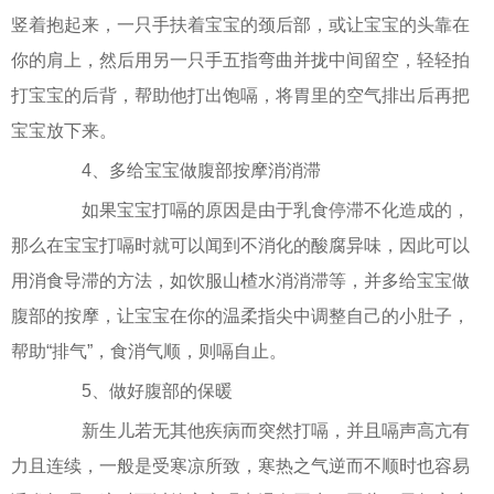
竖着抱起来，一只手扶着宝宝的颈后部，或让宝宝的头靠在
你的肩上，然后用另一只手五指弯曲并拢中间留空，轻轻拍
打宝宝的后背，帮助他打出饱嗝，将胃里的空气排出后再把
宝宝放下来。
4、多给宝宝做腹部按摩消消滞
如果宝宝打嗝的原因是由于乳食停滞不化造成的，
那么在宝宝打嗝时就可以闻到不消化的酸腐异味，因此可以
用消食导滞的方法，如饮服山楂水消消滞等，并多给宝宝做
腹部的按摩，让宝宝在你的温柔指尖中调整自己的小肚子，
帮助“排气”，食消气顺，则嗝自止。
5、做好腹部的保暖
新生儿若无其他疾病而突然打嗝，并且嗝声高亢有
力且连续，一般是受寒凉所致，寒热之气逆而不顺时也容易