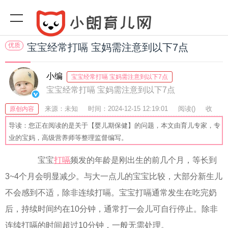
优质
宝宝经常打嗝 宝妈需注意到以下7点
小编
宝宝经常打嗝 宝妈需注意到以下7点
宝宝经常打嗝 宝妈需注意到以下7点
来源：未知
时间：2024-12-15 12:19:01
阅读(
)
收
原创内容
藏：46
分享：60
爆
导读：您正在阅读的是关于【婴儿期保健】的问题，本文由育儿专家，专
业的宝妈，高级营养师等整理监督编写。
宝宝
打嗝
频发的年龄是刚出生的前几个月，等长到
3~4个月会明显减少。与大一点儿的宝宝比较，大部分新生儿
不会感到不适，除非连续打嗝。宝宝打嗝通常发生在吃完奶
后，持续时间约在10分钟，通常打一会儿可自行停止。除非
连续打嗝的时间超过10分钟，一般无需处理。