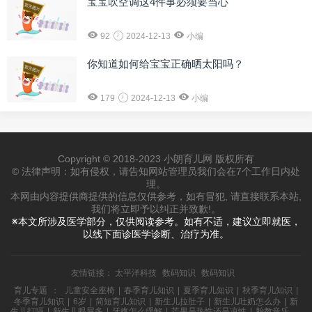
宝宝吹空调这4件事必须要当心
92
2024-12-13
小编
你知道如何给宝宝正确晒太阳吗？
179
2024-12-13
小编
Copyright © 2018-2023 小朗育儿网 版权所有
© 法律声明：如有侵权，请告知网站管理员我们会在7个工作日内处
理。
本网由内容提供商提供的信息仅供参考，如有冒犯, 请直接联系本站,
我们将立即予以纠正并致歉!。
※本文所涉及医学部分，仅供阅读参考。如有不适，建议立即就医，
以线下面诊医学诊断、治疗为准。
友情链接：
太平洋科技
数码知识
数码知识
育儿专题
：
儿童安全座椅
|
春季育儿知识
|
夏季育儿知识
|
秋季育儿知识
|
冬季育儿知识
|
6岁
|
简短育儿知识
|
新生儿拉肚子
|
新生儿吐奶怎么办
|
新
生儿打嗝
|
新生儿眼屎多
|
牙疼怎么缓解
|
芒果是热性还是凉性
|
胎教音乐