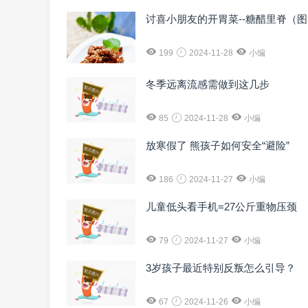
讨喜小朋友的开胃菜--糖醋里脊（
199
2024-11-28
小编
冬季远离流感需做到这几步
85
2024-11-28
小编
放寒假了 熊孩子如何安全“避险”
186
2024-11-27
小编
儿童低头看手机=27公斤重物压颈
79
2024-11-27
小编
3岁孩子最近特别反叛怎么引导？
67
2024-11-26
小编