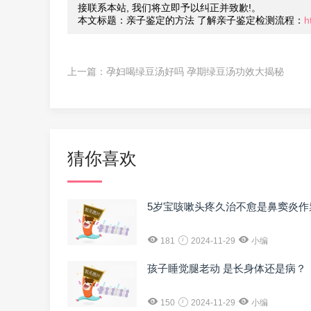
接联系本站, 我们将立即予以纠正并致歉!。
本文标题：亲子鉴定的方法 了解亲子鉴定检测流程：
h
上一篇：
孕妇喝绿豆汤好吗 孕期绿豆汤功效大揭秘
猜你喜欢
5岁宝咳嗽头疼久治不愈是鼻窦炎作
181
2024-11-29
小编
孩子睡觉腿老动 是长身体还是病？
150
2024-11-29
小编