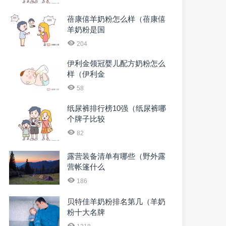
蓓康僖羊奶粉怎么样（蓓康僖
羊奶粉是国
204
伊利金领冠婴儿配方奶粉怎么
样（伊利金
58
纸尿裤排行榜10强（纸尿裤哪
个牌子比较
82
露营装备清单有哪些（野外露
营帐篷什么
186
贝特佳羊奶粉排名第几（羊奶
粉十大名牌