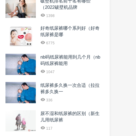
破壁机排名前十名有哪些
（2022破壁机品牌
1398
好奇纸尿裤哪个系列好（好奇
纸尿裤是哪
6775
nb码纸尿裤能用到几个月（nb
码纸尿裤能用
1047
纸尿裤多久换一次合适（拉拉
裤多久换一
336
尿不湿和纸尿裤的区别（新生
儿用纸尿裤
117