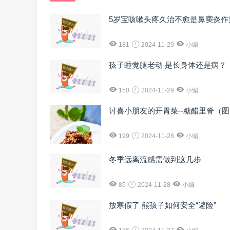
5岁宝咳嗽头疼久治不愈是鼻窦炎作
181
2024-11-29
小编
孩子睡觉腿老动 是长身体还是病？
150
2024-11-29
小编
讨喜小朋友的开胃菜--糖醋里脊（
199
2024-11-28
小编
冬季远离流感需做到这几步
85
2024-11-28
小编
放寒假了 熊孩子如何安全“避险”