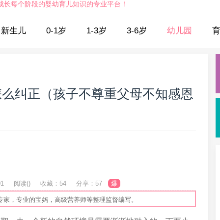
成长每个阶段的婴幼育儿知识的专业平台！
新生儿
0-1岁
1-3岁
3-6岁
幼儿园
怎么纠正（孩子不尊重父母不知感恩
01
阅读(
)
收藏：54
分享：57
爆
专家，专业的宝妈，高级营养师等整理监督编写。