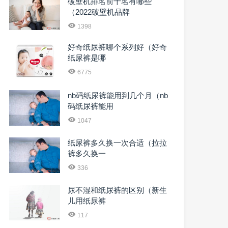
破壁机排名前十名有哪些
（2022破壁机品牌
1398
好奇纸尿裤哪个系列好（好奇
纸尿裤是哪
6775
nb码纸尿裤能用到几个月（nb
码纸尿裤能用
1047
纸尿裤多久换一次合适（拉拉
裤多久换一
336
尿不湿和纸尿裤的区别（新生
儿用纸尿裤
117