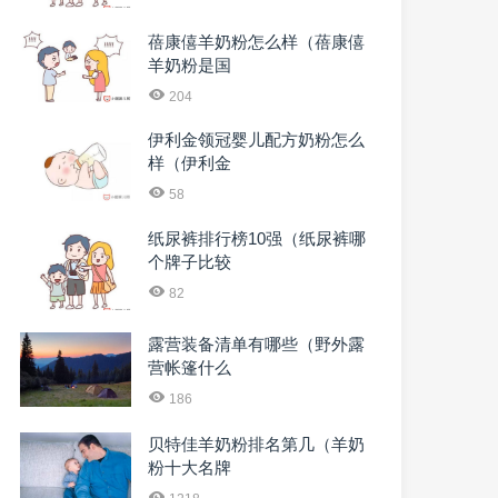
蓓康僖羊奶粉怎么样（蓓康僖
羊奶粉是国
204
伊利金领冠婴儿配方奶粉怎么
样（伊利金
58
纸尿裤排行榜10强（纸尿裤哪
个牌子比较
82
露营装备清单有哪些（野外露
营帐篷什么
186
贝特佳羊奶粉排名第几（羊奶
粉十大名牌