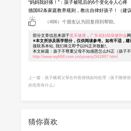
“妈妈我好痛！”：孩子被吼后的6个变化令人心疼
德国62条家庭教养规则，教出自律好孩子！（建
（486）个朋友认为回复得到帮助。
部分文章信息来源于
复禾健康
，
广东省妇幼保健协会
网
※本文所涉及医学部分，仅供阅读参考。如有不适，建
接联系本站, 我们将立即予以纠正并致歉!。
本文标题：孩子不尊重父母不知感恩怎么纠正（孩子不
http://www.wy668.com.cn/youery/341897.html
上一篇：
孩子瞒着父母在外面借钱如何处理（孩子随便借
的危害有什么）
猜你喜欢