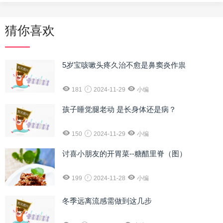
猜你喜欢
5岁宝咳嗽头疼久治不愈是鼻窦炎作祟
181
2024-11-29
小编
孩子睡觉腿老动 是长身体还是病？
150
2024-11-29
小编
讨喜小朋友的开胃菜--糖醋里脊（图）
199
2024-11-28
小编
冬季远离流感需做到这几步