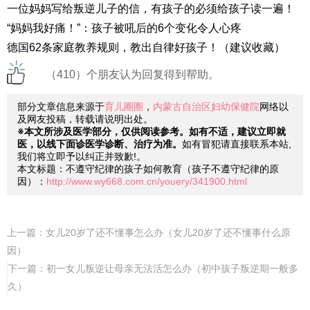
一位妈妈写给叛逆儿子的信，有孩子的必须给孩子读一遍！
“妈妈我好痛！”：孩子被吼后的6个变化令人心疼
德国62条家庭教养规则，教出自律好孩子！（建议收藏）
（410）个朋友认为回复得到帮助。
部分文章信息来源于
育儿圈圈
，
内蒙古自治区妇幼保健院
网络以
及网友投稿，转载请说明出处。
※本文所涉及医学部分，仅供阅读参考。如有不适，建议立即就
医，以线下面诊医学诊断、治疗为准。
如有冒犯请直接联系本站,
我们将立即予以纠正并致歉!。
本文标题：不遵守纪律的孩子如何教育（孩子不遵守纪律的原
因）：
http://www.wy668.com.cn/youery/341900.html
上一篇：
女儿20岁了还不懂事怎么办（女儿20岁了还不懂事什么原
因）
下一篇：
初一女儿叛逆让母亲无法活怎么办（初中孩子叛逆期一般多
久）