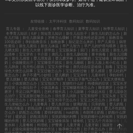
以线下面诊医学诊断、治疗为准。
友情链接：
太平洋科技
数码知识
数码知识
育儿专题
：
儿童安全座椅
|
春季育儿知识
|
夏季育儿知识
|
秋季育儿知识
|
冬季育儿知识
|
6岁
|
简短育儿知识
|
新生儿拉肚子
|
新生儿吐奶怎么办
|
新
生儿打嗝
|
新生儿眼屎多
|
牙疼怎么缓解
|
芒果是热性还是凉性
|
胎教音乐
100首必听
|
孕妇胎教音乐
|
胎教故事
|
胎记是怎么来的
|
早产儿黄疸
|
病理
性黄疸
|
新生儿黄疸
|
新生儿体温
|
早产儿智力
|
早产儿的护理与喂养
|
新生
儿晒太阳
|
新生儿大便
|
脐带血
|
宝宝眼屎多
|
囟门
|
新生儿窒息
|
新生儿用
品清单
|
宝宝穿衣
|
卡介苗
|
唐氏儿
|
新生儿肠绞痛
|
寨卡病毒
|
新生儿泪囊
炎
|
新生儿感冒
|
婴儿理发器
|
婴儿磨牙棒
|
如何断奶
|
宝宝辅食
|
睡前喝牛
奶
|
小孩睡觉出汗
|
宝宝睡觉不踏实
|
新生儿睡眠
|
新生儿脸上有小红点
|
新
生儿肺炎
|
先天性心脏病
|
宝宝大便干燥
|
唐氏综合症是啥病
|
胎毒
|
宝宝拉
绿色大便怎么回事
|
宝宝过敏怎么办
|
宝宝奶粉过敏
|
婴儿感冒
|
婴儿吐奶严
重怎么办
|
鼻子不通气小妙招
|
婴儿断奶
|
宝宝补钙
|
儿童补钙
|
孕妇补钙
|
婴儿抚触
|
婴儿便秘
|
宝宝长牙顺序
|
宝宝肚子胀气怎么办
|
宝宝大便有血
丝
|
小孩发烧怎么办
|
宝宝抵抗力
|
发烧吃什么好
|
佝偻病的症状
|
宝宝长牙
的症状
|
小孩拉肚子
|
小孩流鼻血
|
宝宝喉咙有痰怎么办
|
睡觉磨牙
|
小孩子
磨牙
|
手足口病严重吗
|
怎样才能长高
|
小儿咳嗽
|
小孩起水痘
|
婴儿湿疹怎
么治疗
|
宝宝皮肤过敏怎么办
|
强生婴儿润肤
|
宝宝剪指甲
|
宝宝头发
|
宝宝
屁股红怎么办
|
积食发烧
|
宝宝长痱子怎么办
|
宝宝上火怎么办
|
尿布疹
|
新
生儿便秘怎么办
|
儿童餐具
|
婴儿鱼肝油
|
玻璃奶瓶
|
贝亲奶瓶
|
婴儿奶瓶
|
奶瓶消毒器
|
奶瓶品牌
|
硅胶奶瓶
|
ppsu奶瓶
|
新生儿奶瓶
|
婴儿不吃奶瓶
怎么办
|
奶瓶怎么消毒
|
爱得利奶瓶
|
nuk奶瓶
|
布朗博士奶瓶
|
奶瓶什么牌
子好
|
暖奶器
|
奶瓶清洗剂
|
安抚奶嘴的利弊
|
安抚奶嘴什么时候用
|
安抚奶
嘴的作用
|
婴儿安抚奶嘴
|
宝宝辅食添加
|
辅食机
|
宝宝几个月添加辅食
|
儿
童水杯
|
儿童餐椅
|
料理机
|
护臀膏
|
儿童牙膏
|
儿童牙刷
|
隔尿垫
|
拉拉
裤
|
止咳化痰最快最有效的方法
|
验孕棒怎么用
|
肚子疼怎么办
|
脾胃虚寒的