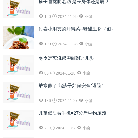
孩子睡觉腿老动 是长身体还是病？
150
2024-11-29
小编
讨喜小朋友的开胃菜--糖醋里脊（图）
199
2024-11-28
小编
冬季远离流感需做到这几步
85
2024-11-28
小编
放寒假了 熊孩子如何安全“避险”
186
2024-11-27
小编
儿童低头看手机=27公斤重物压颈
79
2024-11-27
小编