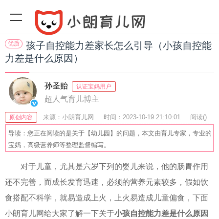
优质
孩子自控能力差家长怎么引导（小孩自控能
力差是什么原因）
孙圣贻
认证宝妈用户
超人气育儿博主
来源：小朗育儿网
时间：2023-10-19 21:10:01
阅读(
)
原创内容
收藏：58
分享：49
爆
导读：您正在阅读的是关于【幼儿园】的问题，本文由育儿专家，专业的
宝妈，高级营养师等整理监督编写。
对于儿童，尤其是六岁下列的婴儿来说，他的肠胃作用
还不完善，而成长发育迅速，必须的营养元素较多，假如饮
食搭配不科学，就易造成上火，上火易造成儿童偏食，下面
小朗育儿网给大家了解一下关于
小孩自控能力差是什么原因