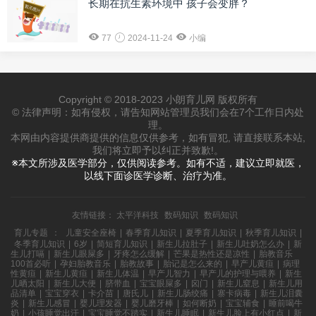
长期在抗生素环境中 孩子会变胖？
77
2024-11-24
小编
Copyright © 2018-2023 小朗育儿网 版权所有
© 法律声明：如有侵权，请告知网站管理员我们会在7个工作日内处
理。
本网由内容提供商提供的信息仅供参考，如有冒犯, 请直接联系本站,
我们将立即予以纠正并致歉!。
※本文所涉及医学部分，仅供阅读参考。如有不适，建议立即就医，
以线下面诊医学诊断、治疗为准。
友情链接：
太平洋科技
数码知识
数码知识
育儿专题
：
儿童安全座椅
|
春季育儿知识
|
夏季育儿知识
|
秋季育儿知识
|
冬季育儿知识
|
6岁
|
简短育儿知识
|
新生儿拉肚子
|
新生儿吐奶怎么办
|
新
生儿打嗝
|
新生儿眼屎多
|
牙疼怎么缓解
|
芒果是热性还是凉性
|
胎教音乐
100首必听
|
孕妇胎教音乐
|
胎教故事
|
胎记是怎么来的
|
早产儿黄疸
|
病理
性黄疸
|
新生儿黄疸
|
新生儿体温
|
早产儿智力
|
早产儿的护理与喂养
|
新生
儿晒太阳
|
新生儿大便
|
脐带血
|
宝宝眼屎多
|
囟门
|
新生儿窒息
|
新生儿用
品清单
|
宝宝穿衣
|
卡介苗
|
唐氏儿
|
新生儿肠绞痛
|
寨卡病毒
|
新生儿泪囊
炎
|
新生儿感冒
|
婴儿理发器
|
婴儿磨牙棒
|
如何断奶
|
宝宝辅食
|
睡前喝牛
奶
|
小孩睡觉出汗
|
宝宝睡觉不踏实
|
新生儿睡眠
|
新生儿脸上有小红点
|
新