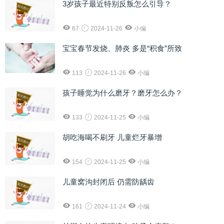
3岁孩子最近特别反叛怎么引导？
67
2024-11-26
小编
宝宝春节发烧、肺炎 多是“积食”所致
113
2024-11-26
小编
孩子睡觉为什么磨牙？磨牙怎么办？
133
2024-11-25
小编
胡吃海喝不刷牙 儿童烂牙暴增
154
2024-11-25
小编
儿童窝沟封闭后 仍需防龋齿
161
2024-11-24
小编