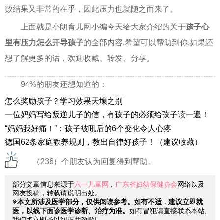
败结果又非常的在乎，因此压力也就随之而来了。
上面就是小朗育儿网小编今天给大家介绍的关于
孩子心
里有压力怎么开导孩子
的全部内容,希望可以帮助到你,如果还
想了解更多的话，欢迎收藏、转发、分享。
94%的朋友还想知道的：
怎么奖励孩子？学习效果天壤之别
一位妈妈写给叛逆儿子的信，有孩子的必须给孩子读一遍！
“妈妈我好痛！”：孩子被吼后的6个变化令人心疼
德国62条家庭教养规则，教出自律好孩子！（建议收藏）
（236）个朋友认为回复得到帮助。
部分文章信息来源于
六一儿童网
，
广东省妇幼保健协会
网络以及
网友投稿，转载请说明出处。
※本文所涉及医学部分，仅供阅读参考。如有不适，建议立即就
医，以线下面诊医学诊断、治疗为准。
如有冒犯请直接联系本站,
我们将立即予以纠正并致歉!。