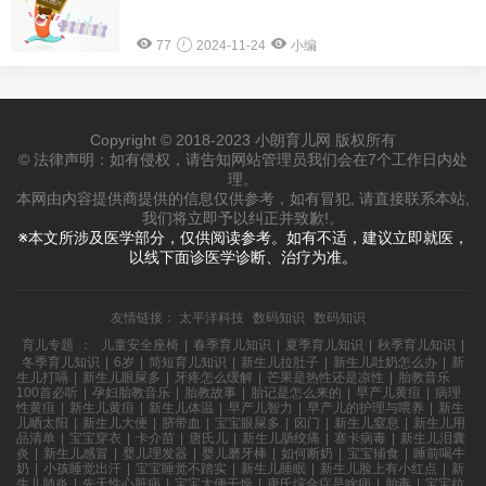
77
2024-11-24
小编
Copyright © 2018-2023 小朗育儿网 版权所有
© 法律声明：如有侵权，请告知网站管理员我们会在7个工作日内处
理。
本网由内容提供商提供的信息仅供参考，如有冒犯, 请直接联系本站,
我们将立即予以纠正并致歉!。
※本文所涉及医学部分，仅供阅读参考。如有不适，建议立即就医，
以线下面诊医学诊断、治疗为准。
友情链接：
太平洋科技
数码知识
数码知识
育儿专题
：
儿童安全座椅
|
春季育儿知识
|
夏季育儿知识
|
秋季育儿知识
|
冬季育儿知识
|
6岁
|
简短育儿知识
|
新生儿拉肚子
|
新生儿吐奶怎么办
|
新
生儿打嗝
|
新生儿眼屎多
|
牙疼怎么缓解
|
芒果是热性还是凉性
|
胎教音乐
100首必听
|
孕妇胎教音乐
|
胎教故事
|
胎记是怎么来的
|
早产儿黄疸
|
病理
性黄疸
|
新生儿黄疸
|
新生儿体温
|
早产儿智力
|
早产儿的护理与喂养
|
新生
儿晒太阳
|
新生儿大便
|
脐带血
|
宝宝眼屎多
|
囟门
|
新生儿窒息
|
新生儿用
品清单
|
宝宝穿衣
|
卡介苗
|
唐氏儿
|
新生儿肠绞痛
|
寨卡病毒
|
新生儿泪囊
炎
|
新生儿感冒
|
婴儿理发器
|
婴儿磨牙棒
|
如何断奶
|
宝宝辅食
|
睡前喝牛
奶
|
小孩睡觉出汗
|
宝宝睡觉不踏实
|
新生儿睡眠
|
新生儿脸上有小红点
|
新
生儿肺炎
|
先天性心脏病
|
宝宝大便干燥
|
唐氏综合症是啥病
|
胎毒
|
宝宝拉