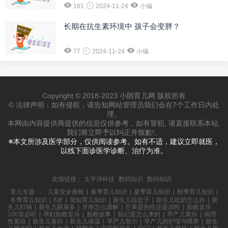
161
2024-11-24
小编
长期在抗生素环境中 孩子会变胖？
77
2024-11-24
小编
Copyright © 2018-2023 小朗育儿网 版权所有
© 法律声明：如有侵权，请告知网站管理员我们会在7个工作日内处
理。
本网由内容提供商提供的信息仅供参考，如有冒犯, 请直接联系本站,
我们将立即予以纠正并致歉!。
※本文所涉及医学部分，仅供阅读参考。如有不适，建议立即就医，
以线下面诊医学诊断、治疗为准。
友情链接：
太平洋科技
数码知识
数码知识
育儿专题
：
儿童安全座椅
|
春季育儿知识
|
夏季育儿知识
|
秋季育儿知识
|
冬季育儿知识
|
6岁
|
简短育儿知识
|
新生儿拉肚子
|
新生儿吐奶怎么办
|
新
生儿打嗝
|
新生儿眼屎多
|
牙疼怎么缓解
|
芒果是热性还是凉性
|
胎教音乐
100首必听
|
孕妇胎教音乐
|
胎教故事
|
胎记是怎么来的
|
早产儿黄疸
|
病理
性黄疸
|
新生儿黄疸
|
新生儿体温
|
早产儿智力
|
早产儿的护理与喂养
|
新生