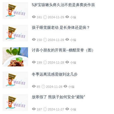
5岁宝咳嗽头疼久治不愈是鼻窦炎作祟
181
2024-11-29
小编
孩子睡觉腿老动 是长身体还是病？
150
2024-11-29
小编
讨喜小朋友的开胃菜--糖醋里脊（图）
199
2024-11-28
小编
冬季远离流感需做到这几步
85
2024-11-28
小编
放寒假了 熊孩子如何安全“避险”
187
2024-11-27
小编