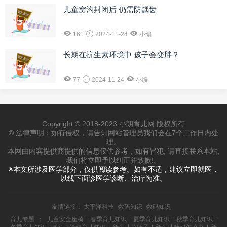
儿童窝沟封闭后 仍需防龋齿
161
2024-11-24
小编
长期在抗生素环境中 孩子会变胖？
77
2024-11-24
小编
Copyright © 2018-2023 小朗育儿网 版权所有
© 法律声明：如有侵权，请告知网站管理员我们会在7个工作日内处
理。
本网由内容提供商提供的信息仅供参考，如有冒犯, 请直接联系本站,
我们将立即予以纠正并致歉!。
※本文所涉及医学部分，仅供阅读参考。如有不适，建议立即就医，
以线下面诊医学诊断、治疗为准。
友情链接：
太平洋科技
数码知识
数码知识
育儿专题
：
儿童安全座椅
|
春季育儿知识
|
夏季育儿知识
|
秋季育儿知识
|