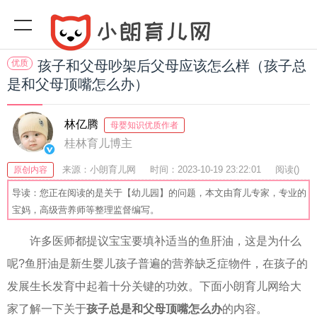
优质
孩子和父母吵架后父母应该怎么样（孩子总
是和父母顶嘴怎么办）
林亿腾
母婴知识优质作者
桂林育儿博主
来源：小朗育儿网
时间：2023-10-19 23:22:01
阅读(
)
原创内容
收藏：37
分享：52
爆
导读：您正在阅读的是关于【幼儿园】的问题，本文由育儿专家，专业的
宝妈，高级营养师等整理监督编写。
许多医师都提议宝宝要填补适当的鱼肝油，这是为什么
呢?鱼肝油是新生婴儿孩子普遍的营养缺乏症物件，在孩子的
发展生长发育中起着十分关键的功效。下面小朗育儿网给大
家了解一下关于
孩子总是和父母顶嘴怎么办
的内容。