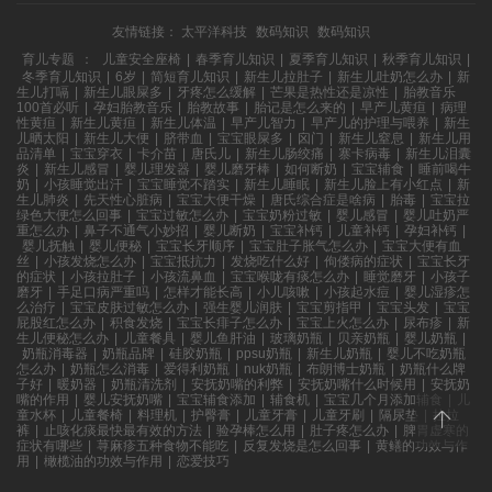
友情链接：
太平洋科技
数码知识
数码知识
育儿专题
：
儿童安全座椅
|
春季育儿知识
|
夏季育儿知识
|
秋季育儿知识
|
冬季育儿知识
|
6岁
|
简短育儿知识
|
新生儿拉肚子
|
新生儿吐奶怎么办
|
新
生儿打嗝
|
新生儿眼屎多
|
牙疼怎么缓解
|
芒果是热性还是凉性
|
胎教音乐
100首必听
|
孕妇胎教音乐
|
胎教故事
|
胎记是怎么来的
|
早产儿黄疸
|
病理
性黄疸
|
新生儿黄疸
|
新生儿体温
|
早产儿智力
|
早产儿的护理与喂养
|
新生
儿晒太阳
|
新生儿大便
|
脐带血
|
宝宝眼屎多
|
囟门
|
新生儿窒息
|
新生儿用
品清单
|
宝宝穿衣
|
卡介苗
|
唐氏儿
|
新生儿肠绞痛
|
寨卡病毒
|
新生儿泪囊
炎
|
新生儿感冒
|
婴儿理发器
|
婴儿磨牙棒
|
如何断奶
|
宝宝辅食
|
睡前喝牛
奶
|
小孩睡觉出汗
|
宝宝睡觉不踏实
|
新生儿睡眠
|
新生儿脸上有小红点
|
新
生儿肺炎
|
先天性心脏病
|
宝宝大便干燥
|
唐氏综合症是啥病
|
胎毒
|
宝宝拉
绿色大便怎么回事
|
宝宝过敏怎么办
|
宝宝奶粉过敏
|
婴儿感冒
|
婴儿吐奶严
重怎么办
|
鼻子不通气小妙招
|
婴儿断奶
|
宝宝补钙
|
儿童补钙
|
孕妇补钙
|
婴儿抚触
|
婴儿便秘
|
宝宝长牙顺序
|
宝宝肚子胀气怎么办
|
宝宝大便有血
丝
|
小孩发烧怎么办
|
宝宝抵抗力
|
发烧吃什么好
|
佝偻病的症状
|
宝宝长牙
的症状
|
小孩拉肚子
|
小孩流鼻血
|
宝宝喉咙有痰怎么办
|
睡觉磨牙
|
小孩子
磨牙
|
手足口病严重吗
|
怎样才能长高
|
小儿咳嗽
|
小孩起水痘
|
婴儿湿疹怎
么治疗
|
宝宝皮肤过敏怎么办
|
强生婴儿润肤
|
宝宝剪指甲
|
宝宝头发
|
宝宝
屁股红怎么办
|
积食发烧
|
宝宝长痱子怎么办
|
宝宝上火怎么办
|
尿布疹
|
新
生儿便秘怎么办
|
儿童餐具
|
婴儿鱼肝油
|
玻璃奶瓶
|
贝亲奶瓶
|
婴儿奶瓶
|
奶瓶消毒器
|
奶瓶品牌
|
硅胶奶瓶
|
ppsu奶瓶
|
新生儿奶瓶
|
婴儿不吃奶瓶
怎么办
|
奶瓶怎么消毒
|
爱得利奶瓶
|
nuk奶瓶
|
布朗博士奶瓶
|
奶瓶什么牌
子好
|
暖奶器
|
奶瓶清洗剂
|
安抚奶嘴的利弊
|
安抚奶嘴什么时候用
|
安抚奶
嘴的作用
|
婴儿安抚奶嘴
|
宝宝辅食添加
|
辅食机
|
宝宝几个月添加辅食
|
儿
童水杯
|
儿童餐椅
|
料理机
|
护臀膏
|
儿童牙膏
|
儿童牙刷
|
隔尿垫
|
拉拉
裤
|
止咳化痰最快最有效的方法
|
验孕棒怎么用
|
肚子疼怎么办
|
脾胃虚寒的
症状有哪些
|
荨麻疹五种食物不能吃
|
反复发烧是怎么回事
|
黄鳝的功效与作
用
|
橄榄油的功效与作用
|
恋爱技巧