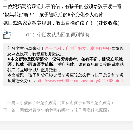
一位妈妈写给叛逆儿子的信，有孩子的必须给孩子读一遍！
“妈妈我好痛！”：孩子被吼后的6个变化令人心疼
德国62条家庭教养规则，教出自律好孩子！（建议收藏）
（511）个朋友认为回复得到帮助。
部分文章信息来源于
亲子百科
，
广州市妇女儿童医疗中心
网络以
及网友投稿，转载请说明出处。
※本文所涉及医学部分，仅供阅读参考。如有不适，建议立即就
医，以线下面诊医学诊断、治疗为准。
如有冒犯请直接联系本站,
我们将立即予以纠正并致歉!。
本文标题：孩子和父母吵架后父母应该怎么样（孩子总是和父母
顶嘴怎么办）：
http://www.wy668.com.cn/youery/341982.html
上一篇：
小孩偷了钱怎么教育（青春期孩子偷东西怎么教育）
下一篇：
网瘾对青少年的危害有哪些（孩子网瘾什么原因）