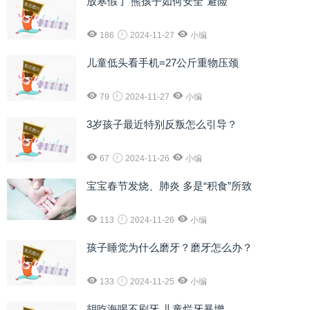
放寒假了 熊孩子如何安全“避险”
186
2024-11-27
小编
儿童低头看手机=27公斤重物压颈
79
2024-11-27
小编
3岁孩子最近特别反叛怎么引导？
67
2024-11-26
小编
宝宝春节发烧、肺炎 多是“积食”所致
113
2024-11-26
小编
孩子睡觉为什么磨牙？磨牙怎么办？
133
2024-11-25
小编
胡吃海喝不刷牙 儿童烂牙暴增