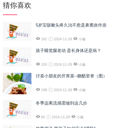
猜你喜欢
5岁宝咳嗽头疼久治不愈是鼻窦炎作祟
181
2024-11-29
小编
孩子睡觉腿老动 是长身体还是病？
150
2024-11-29
小编
讨喜小朋友的开胃菜--糖醋里脊（图）
199
2024-11-28
小编
冬季远离流感需做到这几步
85
2024-11-28
小编