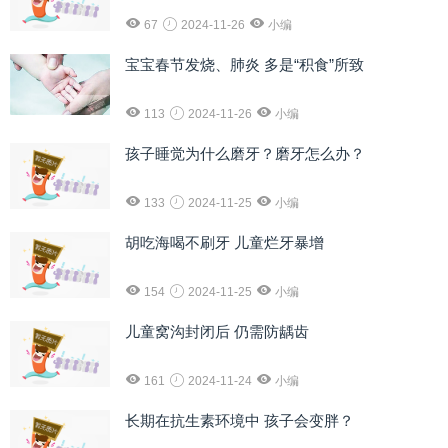
67
2024-11-26
小编
宝宝春节发烧、肺炎 多是“积食”所致
113
2024-11-26
小编
孩子睡觉为什么磨牙？磨牙怎么办？
133
2024-11-25
小编
胡吃海喝不刷牙 儿童烂牙暴增
154
2024-11-25
小编
儿童窝沟封闭后 仍需防龋齿
161
2024-11-24
小编
长期在抗生素环境中 孩子会变胖？