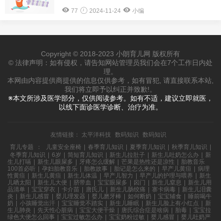
77
2024-11-24
小编
Copyright © 2018-2023 小朗育儿网 版权所有
© 法律声明：如有侵权，请告知网站管理员我们会在7个工作日内处
理。
本网由内容提供商提供的信息仅供参考，如有冒犯, 请直接联系本站,
我们将立即予以纠正并致歉!。
※本文所涉及医学部分，仅供阅读参考。如有不适，建议立即就医，
以线下面诊医学诊断、治疗为准。
友情链接：
太平洋科技
数码知识
数码知识
育儿专题
：
儿童安全座椅
|
春季育儿知识
|
夏季育儿知识
|
秋季育儿知识
|
冬季育儿知识
|
6岁
|
简短育儿知识
|
新生儿拉肚子
|
新生儿吐奶怎么办
|
新
生儿打嗝
|
新生儿眼屎多
|
牙疼怎么缓解
|
芒果是热性还是凉性
|
胎教音乐
100首必听
|
孕妇胎教音乐
|
胎教故事
|
胎记是怎么来的
|
早产儿黄疸
|
病理
性黄疸
|
新生儿黄疸
|
新生儿体温
|
早产儿智力
|
早产儿的护理与喂养
|
新生
儿晒太阳
|
新生儿大便
|
脐带血
|
宝宝眼屎多
|
囟门
|
新生儿窒息
|
新生儿用
品清单
|
宝宝穿衣
|
卡介苗
|
唐氏儿
|
新生儿肠绞痛
|
寨卡病毒
|
新生儿泪囊
炎
|
新生儿感冒
|
婴儿理发器
|
婴儿磨牙棒
|
如何断奶
|
宝宝辅食
|
睡前喝牛
奶
|
小孩睡觉出汗
|
宝宝睡觉不踏实
|
新生儿睡眠
|
新生儿脸上有小红点
|
新
生儿肺炎
|
先天性心脏病
|
宝宝大便干燥
|
唐氏综合症是啥病
|
胎毒
|
宝宝拉
绿色大便怎么回事
|
宝宝过敏怎么办
|
宝宝奶粉过敏
|
婴儿感冒
|
婴儿吐奶严