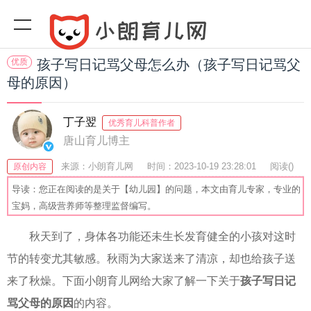
优质
孩子写日记骂父母怎么办（孩子写日记骂父
母的原因）
丁子翌
优秀育儿科普作者
唐山育儿博主
来源：小朗育儿网
时间：2023-10-19 23:28:01
阅读(
)
原创内容
收藏：33
分享：74
爆
导读：您正在阅读的是关于【幼儿园】的问题，本文由育儿专家，专业的
宝妈，高级营养师等整理监督编写。
秋天到了，身体各功能还未生长发育健全的小孩对这时
节的转变尤其敏感。秋雨为大家送来了清凉，却也给孩子送
来了秋燥。下面小朗育儿网给大家了解一下关于
孩子写日记
骂父母的原因
的内容。