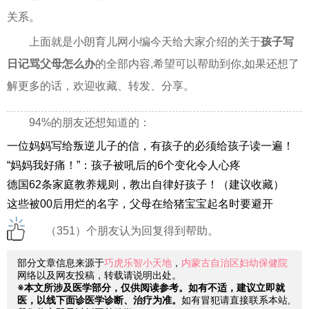
关系。
上面就是小朗育儿网小编今天给大家介绍的关于
孩子写
日记骂父母怎么办
的全部内容,希望可以帮助到你,如果还想了
解更多的话，欢迎收藏、转发、分享。
94%的朋友还想知道的：
一位妈妈写给叛逆儿子的信，有孩子的必须给孩子读一遍！
“妈妈我好痛！”：孩子被吼后的6个变化令人心疼
德国62条家庭教养规则，教出自律好孩子！（建议收藏）
这些被00后用烂的名字，父母在给猪宝宝起名时要避开
（351）个朋友认为回复得到帮助。
部分文章信息来源于
巧虎乐智小天地
，
内蒙古自治区妇幼保健院
网络以及网友投稿，转载请说明出处。
※本文所涉及医学部分，仅供阅读参考。如有不适，建议立即就
医，以线下面诊医学诊断、治疗为准。
如有冒犯请直接联系本站,