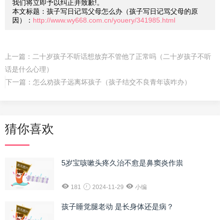
我们将立即予以纠正并致歉!。
本文标题：孩子写日记骂父母怎么办（孩子写日记骂父母的原
因）：
http://www.wy668.com.cn/youery/341985.html
上一篇：
二十岁孩子不听话想放弃不管他了正常吗（二十岁孩子不听
话是什么心理）
下一篇：
怎么劝孩子远离坏孩子（孩子结交不良青年该咋办）
猜你喜欢
5岁宝咳嗽头疼久治不愈是鼻窦炎作祟
181
2024-11-29
小编
孩子睡觉腿老动 是长身体还是病？