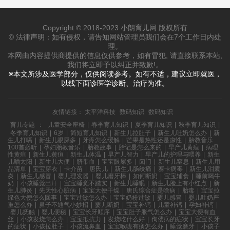
Copyright © 2018-2023 小朗育儿网 版权所有
© 法律声明：如有侵权，请告知网站管理员我们会在7个工作日内处
理。
本网由内容提供商提供的信息仅供参考，如有冒犯, 请直接联系本站,
我们将立即予以纠正并致歉!。
※本文所涉及医学部分，仅供阅读参考。如有不适，建议立即就医，
以线下面诊医学诊断、治疗为准。
友情链接：
太平洋科技
数码知识
数码知识
育儿专题
：
儿童安全座椅
|
春季育儿知识
|
夏季育儿知识
|
秋季育儿知识
|
冬季育儿知识
|
6岁
|
简短育儿知识
|
新生儿拉肚子
|
新生儿吐奶怎么办
|
新
生儿打嗝
|
新生儿眼屎多
|
牙疼怎么缓解
|
芒果是热性还是凉性
|
胎教音乐
100首必听
|
孕妇胎教音乐
|
胎教故事
|
胎记是怎么来的
|
早产儿黄疸
|
病理
性黄疸
|
新生儿黄疸
|
新生儿体温
|
早产儿智力
|
早产儿的护理与喂养
|
新生
儿晒太阳
|
新生儿大便
|
脐带血
|
宝宝眼屎多
|
囟门
|
新生儿窒息
|
新生儿用
品清单
|
宝宝穿衣
|
卡介苗
|
唐氏儿
|
新生儿肠绞痛
|
寨卡病毒
|
新生儿泪囊
炎
|
新生儿感冒
|
婴儿理发器
|
婴儿磨牙棒
|
如何断奶
|
宝宝辅食
|
睡前喝牛
奶
|
小孩睡觉出汗
|
宝宝睡觉不踏实
|
新生儿睡眠
|
新生儿脸上有小红点
|
新
生儿肺炎
|
先天性心脏病
|
宝宝大便干燥
|
唐氏综合症是啥病
|
胎毒
|
宝宝拉
绿色大便怎么回事
|
宝宝过敏怎么办
|
宝宝奶粉过敏
|
婴儿感冒
|
婴儿吐奶严
重怎么办
|
鼻子不通气小妙招
|
婴儿断奶
|
宝宝补钙
|
儿童补钙
|
孕妇补钙
|
婴儿抚触
|
婴儿便秘
|
宝宝长牙顺序
|
宝宝肚子胀气怎么办
|
宝宝大便有血
丝
|
小孩发烧怎么办
|
宝宝抵抗力
|
发烧吃什么好
|
佝偻病的症状
|
宝宝长牙
的症状
|
小孩拉肚子
|
小孩流鼻血
|
宝宝喉咙有痰怎么办
|
睡觉磨牙
|
小孩子