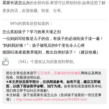
星家长该怎么办
的全部内容,希望可以帮助到你,如果还想了解
更多的话，欢迎收藏、转发、分享。
94%的朋友还想知道的：
怎么奖励孩子？学习效果天壤之别
一位妈妈写给叛逆儿子的信，有孩子的必须给孩子读一遍！
“妈妈我好痛！”：孩子被吼后的6个变化令人心疼
德国62条家庭教养规则，教出自律好孩子！（建议收藏）
（541）个朋友认为回复得到帮助。
部分文章信息来源于
宝宝地带
，
安徽省妇幼保健院
网络以及网友
投稿，转载请说明出处。
※本文所涉及医学部分，仅供阅读参考。如有不适，建议立即就
医，以线下面诊医学诊断、治疗为准。
如有冒犯请直接联系本站,
我们将立即予以纠正并致歉!。
本文标题：孩子追星家长该怎么办（告诉孩子追星的一些注意事
项）：
http://www.wy668.com.cn/youery/341989.html