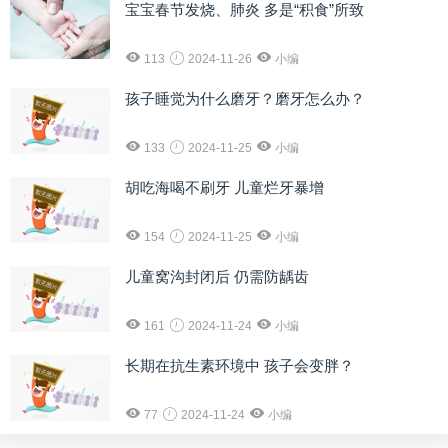
宝宝春节发烧、肺炎 多是“积食”所致
113
2024-11-26
小编
孩子睡觉为什么磨牙？磨牙怎么办？
133
2024-11-25
小编
胡吃海喝不刷牙 儿童烂牙暴增
154
2024-11-25
小编
儿童窝沟封闭后 仍需防龋齿
161
2024-11-24
小编
长期在抗生素环境中 孩子会变胖？
77
2024-11-24
小编