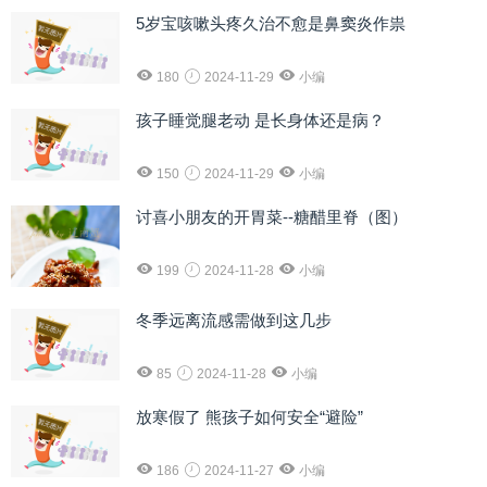
5岁宝咳嗽头疼久治不愈是鼻窦炎作祟
180
2024-11-29
小编
孩子睡觉腿老动 是长身体还是病？
150
2024-11-29
小编
讨喜小朋友的开胃菜--糖醋里脊（图）
199
2024-11-28
小编
冬季远离流感需做到这几步
85
2024-11-28
小编
放寒假了 熊孩子如何安全“避险”
186
2024-11-27
小编