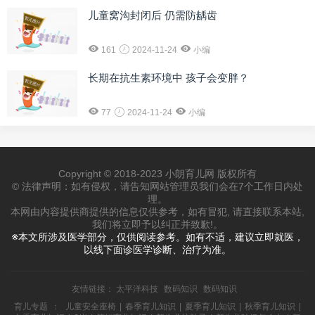
儿童窝沟封闭后 仍需防龋齿
161
2024-11-24
小编
长期在抗生素环境中 孩子会变胖？
77
2024-11-24
小编
Copyright © 2018-2023 小朗育儿网 版权所有
© 法律声明：如有侵权，请告知网站管理员我们会在7个工作日内处
理。
本网由内容提供商提供的信息仅供参考，如有冒犯, 请直接联系本站,
我们将立即予以纠正并致歉!。
※本文所涉及医学部分，仅供阅读参考。如有不适，建议立即就医，
以线下面诊医学诊断、治疗为准。
友情链接：
太平洋科技
数码知识
数码知识
育儿专题
：
儿童安全座椅
|
春季育儿知识
|
夏季育儿知识
|
秋季育儿知识
|