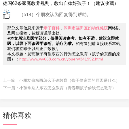
德国62条家庭教养规则，教出自律好孩子！（建议收藏）
（514）个朋友认为回复得到帮助。
部分文章信息来源于
亲子百科
，
深圳市福田区妇幼保健院
网络以
及网友投稿，转载请说明出处。
※本文所涉及医学部分，仅供阅读参考。如有不适，建议立即就
医，以线下面诊医学诊断、治疗为准。
如有冒犯请直接联系本站,
我们将立即予以纠正并致歉!。
本文标题：发现孩子有偷东西的行为怎么教育（孩子偷东西的原
因）：
http://www.wy668.com.cn/youery/341992.html
上一篇：
小朋友偷东西怎么正确教育（孩子偷东西的原因是什么）
下一篇：
小孩拿别人东西怎么教育（青春期孩子偷钱怎么教育）
猜你喜欢