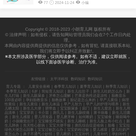
77
2024-11-24
小编
Copyright © 2018-2023 小朗育儿网 版权所有
© 法律声明：如有侵权，请告知网站管理员我们会在7个工作日内处
理。
本网由内容提供商提供的信息仅供参考，如有冒犯, 请直接联系本站,
我们将立即予以纠正并致歉!。
※本文所涉及医学部分，仅供阅读参考。如有不适，建议立即就医，
以线下面诊医学诊断、治疗为准。
友情链接：
太平洋科技
数码知识
数码知识
育儿专题
：
儿童安全座椅
|
春季育儿知识
|
夏季育儿知识
|
秋季育儿知识
|
冬季育儿知识
|
6岁
|
简短育儿知识
|
新生儿拉肚子
|
新生儿吐奶怎么办
|
新
生儿打嗝
|
新生儿眼屎多
|
牙疼怎么缓解
|
芒果是热性还是凉性
|
胎教音乐
100首必听
|
孕妇胎教音乐
|
胎教故事
|
胎记是怎么来的
|
早产儿黄疸
|
病理
性黄疸
|
新生儿黄疸
|
新生儿体温
|
早产儿智力
|
早产儿的护理与喂养
|
新生
儿晒太阳
|
新生儿大便
|
脐带血
|
宝宝眼屎多
|
囟门
|
新生儿窒息
|
新生儿用
品清单
|
宝宝穿衣
|
卡介苗
|
唐氏儿
|
新生儿肠绞痛
|
寨卡病毒
|
新生儿泪囊
炎
|
新生儿感冒
|
婴儿理发器
|
婴儿磨牙棒
|
如何断奶
|
宝宝辅食
|
睡前喝牛
奶
|
小孩睡觉出汗
|
宝宝睡觉不踏实
|
新生儿睡眠
|
新生儿脸上有小红点
|
新
生儿肺炎
|
先天性心脏病
|
宝宝大便干燥
|
唐氏综合症是啥病
|
胎毒
|
宝宝拉
绿色大便怎么回事
|
宝宝过敏怎么办
|
宝宝奶粉过敏
|
婴儿感冒
|
婴儿吐奶严
重怎么办
|
鼻子不通气小妙招
|
婴儿断奶
|
宝宝补钙
|
儿童补钙
|
孕妇补钙
|