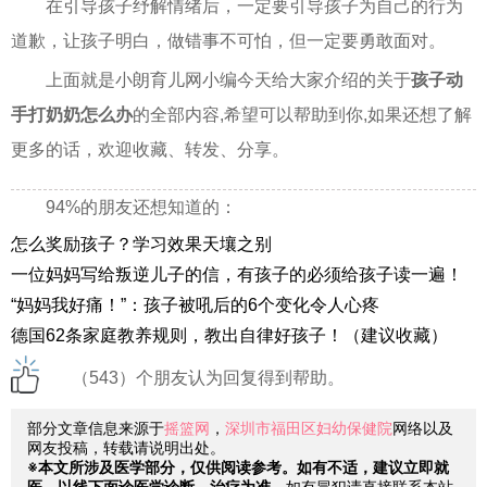
在引导孩子纾解情绪后，一定要引导孩子为自己的行为
道歉，让孩子明白，做错事不可怕，但一定要勇敢面对。
上面就是小朗育儿网小编今天给大家介绍的关于
孩子动
手打奶奶怎么办
的全部内容,希望可以帮助到你,如果还想了解
更多的话，欢迎收藏、转发、分享。
94%的朋友还想知道的：
怎么奖励孩子？学习效果天壤之别
一位妈妈写给叛逆儿子的信，有孩子的必须给孩子读一遍！
“妈妈我好痛！”：孩子被吼后的6个变化令人心疼
德国62条家庭教养规则，教出自律好孩子！（建议收藏）
（543）个朋友认为回复得到帮助。
部分文章信息来源于
摇篮网
，
深圳市福田区妇幼保健院
网络以及
网友投稿，转载请说明出处。
※本文所涉及医学部分，仅供阅读参考。如有不适，建议立即就