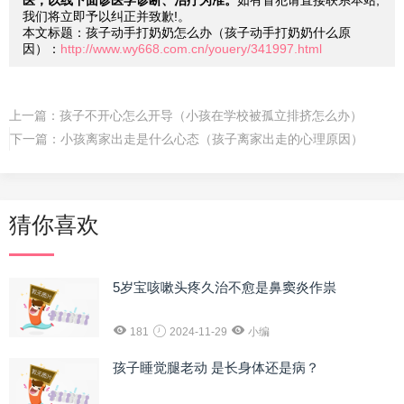
医，以线下面诊医学诊断、治疗为准。
如有冒犯请直接联系本站,
我们将立即予以纠正并致歉!。
本文标题：孩子动手打奶奶怎么办（孩子动手打奶奶什么原
因）：
http://www.wy668.com.cn/youery/341997.html
上一篇：
孩子不开心怎么开导（小孩在学校被孤立排挤怎么办）
下一篇：
小孩离家出走是什么心态（孩子离家出走的心理原因）
猜你喜欢
5岁宝咳嗽头疼久治不愈是鼻窦炎作祟
181
2024-11-29
小编
孩子睡觉腿老动 是长身体还是病？