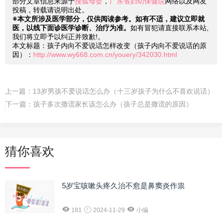
部分文章信息来源于
搜狐母婴
，
广东省妇幼保健院
网络以及网友
投稿，转载请说明出处。
※本文所涉及医学部分，仅供阅读参考。如有不适，建议立即就
医，以线下面诊医学诊断、治疗为准。
如有冒犯请直接联系本站,
我们将立即予以纠正并致歉!。
本文标题：孩子内向不爱说话怎样改变（孩子内向不爱说话的原
因）：
http://www.wy668.com.cn/youery/342030.html
上一篇：
13岁男孩不爱说话怎么办（十三岁孩子为什么不喜欢说话）
下一篇：
孩子多次撒谎家长该怎么办（孩子总是撒谎的原因）
猜你喜欢
5岁宝咳嗽头疼久治不愈是鼻窦炎作祟
181
2024-11-29
小编