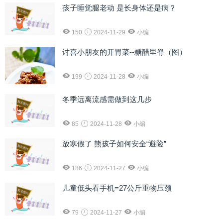
孩子睡觉腿老动 是长身体还是病？
150
2024-11-29
小编
讨喜小朋友的开胃菜--糖醋里脊（图）
199
2024-11-28
小编
冬季远离流感需做到这几步
85
2024-11-28
小编
放寒假了 熊孩子如何安全“避险”
186
2024-11-27
小编
儿童低头看手机=27公斤重物压颈
79
2024-11-27
小编