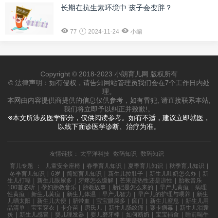
长期在抗生素环境中 孩子会变胖？
77
2024-11-24
小编
Copyright © 2018-2023 小朗育儿网 版权所有
© 法律声明：如有侵权，请告知网站管理员我们会在7个工作日内处
理。
本网由内容提供商提供的信息仅供参考，如有冒犯, 请直接联系本站,
我们将立即予以纠正并致歉!。
※本文所涉及医学部分，仅供阅读参考。如有不适，建议立即就医，
以线下面诊医学诊断、治疗为准。
友情链接：
太平洋科技
数码知识
数码知识
育儿专题
：
儿童安全座椅
|
春季育儿知识
|
夏季育儿知识
|
秋季育儿知识
|
冬季育儿知识
|
6岁
|
简短育儿知识
|
新生儿拉肚子
|
新生儿吐奶怎么办
|
新
生儿打嗝
|
新生儿眼屎多
|
牙疼怎么缓解
|
芒果是热性还是凉性
|
胎教音乐
100首必听
|
孕妇胎教音乐
|
胎教故事
|
胎记是怎么来的
|
早产儿黄疸
|
病理
性黄疸
|
新生儿黄疸
|
新生儿体温
|
早产儿智力
|
早产儿的护理与喂养
|
新生
儿晒太阳
|
新生儿大便
|
脐带血
|
宝宝眼屎多
|
囟门
|
新生儿窒息
|
新生儿用
品清单
|
宝宝穿衣
|
卡介苗
|
唐氏儿
|
新生儿肠绞痛
|
寨卡病毒
|
新生儿泪囊
炎
|
新生儿感冒
|
婴儿理发器
|
婴儿磨牙棒
|
如何断奶
|
宝宝辅食
|
睡前喝牛