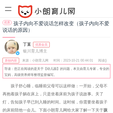
优质
孩子内向不爱说话怎样改变（孩子内向不爱
说话的原因）
丁某
优质会员
银川育儿博主
来源：小朗育儿网
时间：2023-10-21 00:44:01
阅读(
)
原创内容
收藏：35
分享：51
爆
导读：您正在阅读的是关于【幼儿园】的问题，本文由育儿专家，专业的
宝妈，高级营养师等整理监督编写。
孩子舒心睡，临睡前父母可以这样做：一开始，父母不
再抱着孩子躺在床上，只是坐着床前为孩子说故事。关了
灯，告知孩子早已到入睡的时间。这时候，你需要坐着孩子
的床前陪他一会儿。下面小朗育儿网给大家了解一下关于
孩