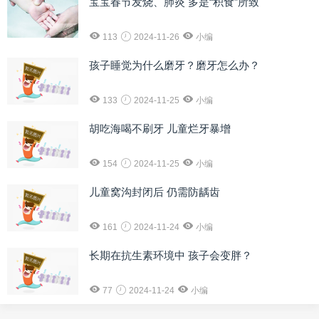
宝宝春节发烧、肺炎 多是“积食”所致
113
2024-11-26
小编
孩子睡觉为什么磨牙？磨牙怎么办？
133
2024-11-25
小编
胡吃海喝不刷牙 儿童烂牙暴增
154
2024-11-25
小编
儿童窝沟封闭后 仍需防龋齿
161
2024-11-24
小编
长期在抗生素环境中 孩子会变胖？
77
2024-11-24
小编