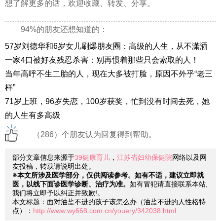
想了解更多的话，欢迎收藏、转发、分享。
94%的朋友还想知道的：
57岁刘德华和6岁女儿刷爆朋友圈：高级的人生，从不潇洒
一家4口被好友残忍杀害：别再惯着那些只会索取的人！
当年高呼不生二胎的人，现在大多被打脸，原因不外乎“老三
样”
71岁上班，96岁失恋，100岁获奖，忙到没有时间去死，她
的人生有多高级
（286）个朋友认为回复得到帮助。
部分文章信息来源于
39健康育儿
，
江苏省妇幼保健院
网络以及网
友投稿，转载请说明出处。
※本文所涉及医学部分，仅供阅读参考。如有不适，建议立即就
医，以线下面诊医学诊断、治疗为准。
如有冒犯请直接联系本站,
我们将立即予以纠正并致歉!。
本文标题：面对油盐不进的孩子该怎么办（油盐不进的人性格特
点）：
http://www.wy668.com.cn/youery/342038.html