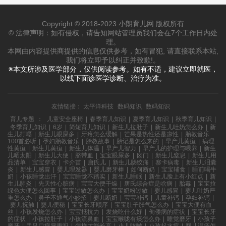
Copyright © 2018-2023 小朗育儿网 版权所有
© 法律声明：如有侵权，请告知网站管理员我们会在7个工作日内处
理。
本网由内容提供商提供的信息仅供参考，如有冒犯, 请直接联系本站,
我们将立即予以纠正并致歉!。
※本文所涉及医学部分，仅供阅读参考。如有不适，建议立即就医，
以线下面诊医学诊断、治疗为准。
友情链接：
太平洋科技
数码知识
数码知识
育儿专题
：
儿童安全座椅
|
春季育儿知识
|
夏季育儿知识
|
秋季育儿知识
|
冬季育儿知识
|
6岁
|
简短育儿知识
|
新生儿拉肚子
|
新生儿吐奶怎么办
|
新
生儿打嗝
|
新生儿眼屎多
|
牙疼怎么缓解
|
芒果是热性还是凉性
|
胎教音乐
100首必听
|
孕妇胎教音乐
|
胎教故事
|
胎记是怎么来的
|
早产儿黄疸
|
病理
性黄疸
|
新生儿黄疸
|
新生儿体温
|
早产儿智力
|
早产儿的护理与喂养
|
新生
儿晒太阳
|
新生儿大便
|
脐带血
|
宝宝眼屎多
|
囟门
|
新生儿窒息
|
新生儿用
品清单
|
宝宝穿衣
|
卡介苗
|
唐氏儿
|
新生儿肠绞痛
|
寨卡病毒
|
新生儿泪囊
炎
|
新生儿感冒
|
婴儿理发器
|
婴儿磨牙棒
|
如何断奶
|
宝宝辅食
|
睡前喝牛
奶
|
小孩睡觉出汗
|
宝宝睡觉不踏实
|
新生儿睡眠
|
新生儿脸上有小红点
|
新
生儿肺炎
|
先天性心脏病
|
宝宝大便干燥
|
唐氏综合症是啥病
|
胎毒
|
宝宝拉
绿色大便怎么回事
|
宝宝过敏怎么办
|
宝宝奶粉过敏
|
婴儿感冒
|
婴儿吐奶严
重怎么办
|
鼻子不通气小妙招
|
婴儿断奶
|
宝宝补钙
|
儿童补钙
|
孕妇补钙
|
婴儿抚触
|
婴儿便秘
|
宝宝长牙顺序
|
宝宝肚子胀气怎么办
|
宝宝大便有血
丝
|
小孩发烧怎么办
|
宝宝抵抗力
|
发烧吃什么好
|
佝偻病的症状
|
宝宝长牙
的症状
|
小孩拉肚子
|
小孩流鼻血
|
宝宝喉咙有痰怎么办
|
睡觉磨牙
|
小孩子