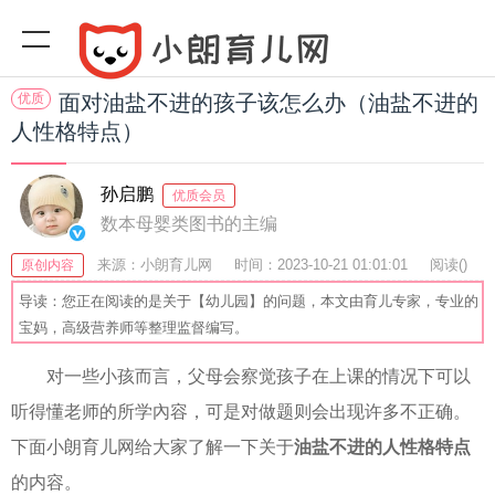
优质
面对油盐不进的孩子该怎么办（油盐不进的
人性格特点）
孙启鹏
优质会员
数本母婴类图书的主编
来源：小朗育儿网
时间：2023-10-21 01:01:01
阅读(
)
原创内容
收藏：23
分享：64
爆
导读：您正在阅读的是关于【幼儿园】的问题，本文由育儿专家，专业的
宝妈，高级营养师等整理监督编写。
对一些小孩而言，父母会察觉孩子在上课的情况下可以
听得懂老师的所学內容，可是对做题则会出现许多不正确。
下面小朗育儿网给大家了解一下关于
油盐不进的人性格特点
的内容。