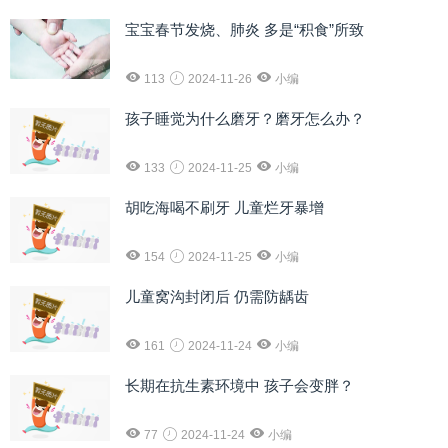
宝宝春节发烧、肺炎 多是“积食”所致
113
2024-11-26
小编
孩子睡觉为什么磨牙？磨牙怎么办？
133
2024-11-25
小编
胡吃海喝不刷牙 儿童烂牙暴增
154
2024-11-25
小编
儿童窝沟封闭后 仍需防龋齿
161
2024-11-24
小编
长期在抗生素环境中 孩子会变胖？
77
2024-11-24
小编