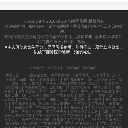
Copyright © 2018-2023 小朗育儿网 版权所有
© 法律声明：如有侵权，请告知网站管理员我们会在7个工作日内处
理。
本网由内容提供商提供的信息仅供参考，如有冒犯, 请直接联系本站,
我们将立即予以纠正并致歉!。
※本文所涉及医学部分，仅供阅读参考。如有不适，建议立即就医，
以线下面诊医学诊断、治疗为准。
友情链接：
太平洋科技
数码知识
数码知识
育儿专题
：
儿童安全座椅
|
春季育儿知识
|
夏季育儿知识
|
秋季育儿知识
|
冬季育儿知识
|
6岁
|
简短育儿知识
|
新生儿拉肚子
|
新生儿吐奶怎么办
|
新
生儿打嗝
|
新生儿眼屎多
|
牙疼怎么缓解
|
芒果是热性还是凉性
|
胎教音乐
100首必听
|
孕妇胎教音乐
|
胎教故事
|
胎记是怎么来的
|
早产儿黄疸
|
病理
性黄疸
|
新生儿黄疸
|
新生儿体温
|
早产儿智力
|
早产儿的护理与喂养
|
新生
儿晒太阳
|
新生儿大便
|
脐带血
|
宝宝眼屎多
|
囟门
|
新生儿窒息
|
新生儿用
品清单
|
宝宝穿衣
|
卡介苗
|
唐氏儿
|
新生儿肠绞痛
|
寨卡病毒
|
新生儿泪囊
炎
|
新生儿感冒
|
婴儿理发器
|
婴儿磨牙棒
|
如何断奶
|
宝宝辅食
|
睡前喝牛
奶
|
小孩睡觉出汗
|
宝宝睡觉不踏实
|
新生儿睡眠
|
新生儿脸上有小红点
|
新
生儿肺炎
|
先天性心脏病
|
宝宝大便干燥
|
唐氏综合症是啥病
|
胎毒
|
宝宝拉
绿色大便怎么回事
|
宝宝过敏怎么办
|
宝宝奶粉过敏
|
婴儿感冒
|
婴儿吐奶严
重怎么办
|
鼻子不通气小妙招
|
婴儿断奶
|
宝宝补钙
|
儿童补钙
|
孕妇补钙
|
婴儿抚触
|
婴儿便秘
|
宝宝长牙顺序
|
宝宝肚子胀气怎么办
|
宝宝大便有血
丝
|
小孩发烧怎么办
|
宝宝抵抗力
|
发烧吃什么好
|
佝偻病的症状
|
宝宝长牙