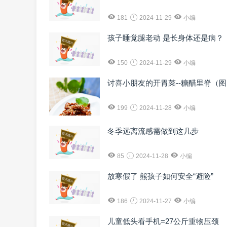
181
2024-11-29
小编
孩子睡觉腿老动 是长身体还是病？
150
2024-11-29
小编
讨喜小朋友的开胃菜--糖醋里脊（
199
2024-11-28
小编
冬季远离流感需做到这几步
85
2024-11-28
小编
放寒假了 熊孩子如何安全“避险”
186
2024-11-27
小编
儿童低头看手机=27公斤重物压颈