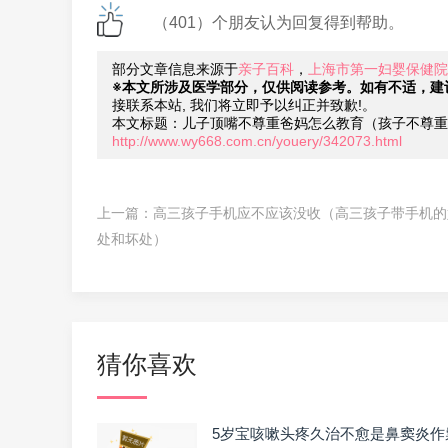
（401）个朋友认为回复得到帮助。
部分文章信息来源于
亲子百科
，
上海市第一妇婴保健院
※本文所涉及医学部分，仅供阅读参考。如有不适，建
接联系本站, 我们将立即予以纠正并致歉!。
本文标题：儿子顶嘴不尊重爸妈怎么教育（孩子不尊重
http://www.wy668.com.cn/youery/342073.html
上一篇：
高三孩子手机应不应该没收（高三孩子带手机的
处和坏处）
猜你喜欢
5岁宝咳嗽头疼久治不愈是鼻窦炎作