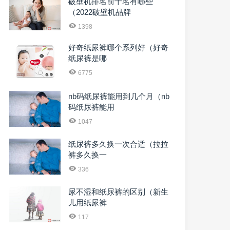
破壁机排名前十名有哪些
（2022破壁机品牌
1398
好奇纸尿裤哪个系列好（好奇
纸尿裤是哪
6775
nb码纸尿裤能用到几个月（nb
码纸尿裤能用
1047
纸尿裤多久换一次合适（拉拉
裤多久换一
336
尿不湿和纸尿裤的区别（新生
儿用纸尿裤
117