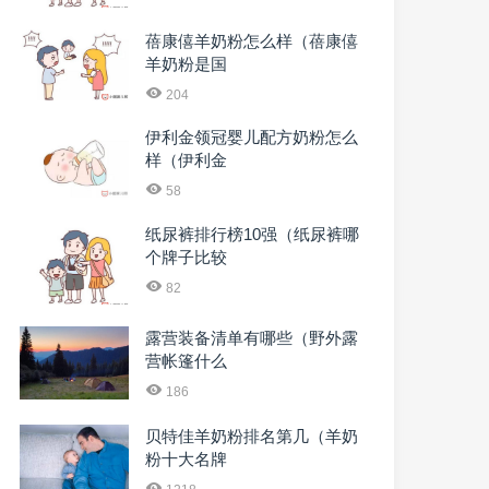
蓓康僖羊奶粉怎么样（蓓康僖
羊奶粉是国
204
伊利金领冠婴儿配方奶粉怎么
样（伊利金
58
纸尿裤排行榜10强（纸尿裤哪
个牌子比较
82
露营装备清单有哪些（野外露
营帐篷什么
186
贝特佳羊奶粉排名第几（羊奶
粉十大名牌