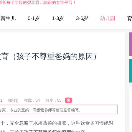
成长每个阶段的婴幼育儿知识的专业平台！
新生儿
0-1岁
1-3岁
3-6岁
幼儿园
教育（孩子不尊重爸妈的原因）
01
阅读(
)
收藏：54
分享：55
爆
专家，专业的宝妈，高级营养师等整理监督编写。
饼干，完全忽略了水果蔬菜的摄取，这种饮食坏习惯绝对