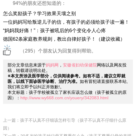
94%的朋友还想知道的：
怎么奖励孩子？学习效果天壤之别
一位妈妈写给叛逆儿子的信，有孩子的必须给孩子读一遍！
“妈妈我好痛！”：孩子被吼后的6个变化令人心疼
德国62条家庭教养规则，教出自律好孩子！（建议收藏）
（295）个朋友认为回复得到帮助。
部分文章信息来源于
妈妈网
，
安徽省妇幼保健院
网络以及网友投
稿，转载请说明出处。
※本文所涉及医学部分，仅供阅读参考。如有不适，建议立即就
医，以线下面诊医学诊断、治疗为准。
如有冒犯请直接联系本站,
我们将立即予以纠正并致歉!。
本文标题：孩子学校被孤立了家长应该怎么做（孩子被孤立的原
因）：
http://www.wy668.com.cn/youery/342083.html
上一篇：
孩子不认真不仔细该怎样引导（孩子不认真不仔细什么原
因）
下一篇：
20多岁的孩子对父母不尊重怎么办（孩子不尊重父母的表现