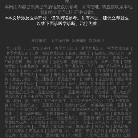
理。
本网由内容提供商提供的信息仅供参考，如有冒犯, 请直接联系本站,
我们将立即予以纠正并致歉!。
※本文所涉及医学部分，仅供阅读参考。如有不适，建议立即就医，
以线下面诊医学诊断、治疗为准。
友情链接：
太平洋科技
数码知识
数码知识
育儿专题
：
儿童安全座椅
|
春季育儿知识
|
夏季育儿知识
|
秋季育儿知识
|
冬季育儿知识
|
6岁
|
简短育儿知识
|
新生儿拉肚子
|
新生儿吐奶怎么办
|
新
生儿打嗝
|
新生儿眼屎多
|
牙疼怎么缓解
|
芒果是热性还是凉性
|
胎教音乐
100首必听
|
孕妇胎教音乐
|
胎教故事
|
胎记是怎么来的
|
早产儿黄疸
|
病理
性黄疸
|
新生儿黄疸
|
新生儿体温
|
早产儿智力
|
早产儿的护理与喂养
|
新生
儿晒太阳
|
新生儿大便
|
脐带血
|
宝宝眼屎多
|
囟门
|
新生儿窒息
|
新生儿用
品清单
|
宝宝穿衣
|
卡介苗
|
唐氏儿
|
新生儿肠绞痛
|
寨卡病毒
|
新生儿泪囊
炎
|
新生儿感冒
|
婴儿理发器
|
婴儿磨牙棒
|
如何断奶
|
宝宝辅食
|
睡前喝牛
奶
|
小孩睡觉出汗
|
宝宝睡觉不踏实
|
新生儿睡眠
|
新生儿脸上有小红点
|
新
生儿肺炎
|
先天性心脏病
|
宝宝大便干燥
|
唐氏综合症是啥病
|
胎毒
|
宝宝拉
绿色大便怎么回事
|
宝宝过敏怎么办
|
宝宝奶粉过敏
|
婴儿感冒
|
婴儿吐奶严
重怎么办
|
鼻子不通气小妙招
|
婴儿断奶
|
宝宝补钙
|
儿童补钙
|
孕妇补钙
|
婴儿抚触
|
婴儿便秘
|
宝宝长牙顺序
|
宝宝肚子胀气怎么办
|
宝宝大便有血
丝
|
小孩发烧怎么办
|
宝宝抵抗力
|
发烧吃什么好
|
佝偻病的症状
|
宝宝长牙
的症状
|
小孩拉肚子
|
小孩流鼻血
|
宝宝喉咙有痰怎么办
|
睡觉磨牙
|
小孩子
磨牙
|
手足口病严重吗
|
怎样才能长高
|
小儿咳嗽
|
小孩起水痘
|
婴儿湿疹怎
么治疗
|
宝宝皮肤过敏怎么办
|
强生婴儿润肤
|
宝宝剪指甲
|
宝宝头发
|
宝宝
屁股红怎么办
|
积食发烧
|
宝宝长痱子怎么办
|
宝宝上火怎么办
|
尿布疹
|
新
生儿便秘怎么办
|
儿童餐具
|
婴儿鱼肝油
|
玻璃奶瓶
|
贝亲奶瓶
|
婴儿奶瓶
|
奶瓶消毒器
|
奶瓶品牌
|
硅胶奶瓶
|
ppsu奶瓶
|
新生儿奶瓶
|
婴儿不吃奶瓶
怎么办
|
奶瓶怎么消毒
|
爱得利奶瓶
|
nuk奶瓶
|
布朗博士奶瓶
|
奶瓶什么牌