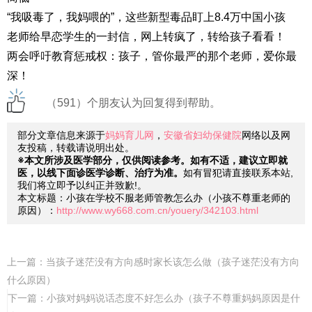
“我吸毒了，我妈喂的”，这些新型毒品盯上8.4万中国小孩
老师给早恋学生的一封信，网上转疯了，转给孩子看看！
两会呼吁教育惩戒权：孩子，管你最严的那个老师，爱你最
深！
（591）个朋友认为回复得到帮助。
部分文章信息来源于
妈妈育儿网
，
安徽省妇幼保健院
网络以及网
友投稿，转载请说明出处。
※本文所涉及医学部分，仅供阅读参考。如有不适，建议立即就
医，以线下面诊医学诊断、治疗为准。
如有冒犯请直接联系本站,
我们将立即予以纠正并致歉!。
本文标题：小孩在学校不服老师管教怎么办（小孩不尊重老师的
原因）：
http://www.wy668.com.cn/youery/342103.html
上一篇：
当孩子迷茫没有方向感时家长该怎么做（孩子迷茫没有方向
什么原因）
下一篇：
小孩对妈妈说话态度不好怎么办（孩子不尊重妈妈原因是什