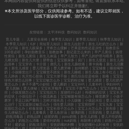
本网由内容提供商提供的信息仅供参考，如有冒犯, 请直接联系本站,
我们将立即予以纠正并致歉!。
※本文所涉及医学部分，仅供阅读参考。如有不适，建议立即就医，
以线下面诊医学诊断、治疗为准。
友情链接：
太平洋科技
数码知识
数码知识
育儿专题
：
儿童安全座椅
|
春季育儿知识
|
夏季育儿知识
|
秋季育儿知识
|
冬季育儿知识
|
6岁
|
简短育儿知识
|
新生儿拉肚子
|
新生儿吐奶怎么办
|
新
生儿打嗝
|
新生儿眼屎多
|
牙疼怎么缓解
|
芒果是热性还是凉性
|
胎教音乐
100首必听
|
孕妇胎教音乐
|
胎教故事
|
胎记是怎么来的
|
早产儿黄疸
|
病理
性黄疸
|
新生儿黄疸
|
新生儿体温
|
早产儿智力
|
早产儿的护理与喂养
|
新生
儿晒太阳
|
新生儿大便
|
脐带血
|
宝宝眼屎多
|
囟门
|
新生儿窒息
|
新生儿用
品清单
|
宝宝穿衣
|
卡介苗
|
唐氏儿
|
新生儿肠绞痛
|
寨卡病毒
|
新生儿泪囊
炎
|
新生儿感冒
|
婴儿理发器
|
婴儿磨牙棒
|
如何断奶
|
宝宝辅食
|
睡前喝牛
奶
|
小孩睡觉出汗
|
宝宝睡觉不踏实
|
新生儿睡眠
|
新生儿脸上有小红点
|
新
生儿肺炎
|
先天性心脏病
|
宝宝大便干燥
|
唐氏综合症是啥病
|
胎毒
|
宝宝拉
绿色大便怎么回事
|
宝宝过敏怎么办
|
宝宝奶粉过敏
|
婴儿感冒
|
婴儿吐奶严
重怎么办
|
鼻子不通气小妙招
|
婴儿断奶
|
宝宝补钙
|
儿童补钙
|
孕妇补钙
|
婴儿抚触
|
婴儿便秘
|
宝宝长牙顺序
|
宝宝肚子胀气怎么办
|
宝宝大便有血
丝
|
小孩发烧怎么办
|
宝宝抵抗力
|
发烧吃什么好
|
佝偻病的症状
|
宝宝长牙
的症状
|
小孩拉肚子
|
小孩流鼻血
|
宝宝喉咙有痰怎么办
|
睡觉磨牙
|
小孩子
磨牙
|
手足口病严重吗
|
怎样才能长高
|
小儿咳嗽
|
小孩起水痘
|
婴儿湿疹怎
么治疗
|
宝宝皮肤过敏怎么办
|
强生婴儿润肤
|
宝宝剪指甲
|
宝宝头发
|
宝宝
屁股红怎么办
|
积食发烧
|
宝宝长痱子怎么办
|
宝宝上火怎么办
|
尿布疹
|
新
生儿便秘怎么办
|
儿童餐具
|
婴儿鱼肝油
|
玻璃奶瓶
|
贝亲奶瓶
|
婴儿奶瓶
|
奶瓶消毒器
|
奶瓶品牌
|
硅胶奶瓶
|
ppsu奶瓶
|
新生儿奶瓶
|
婴儿不吃奶瓶
怎么办
|
奶瓶怎么消毒
|
爱得利奶瓶
|
nuk奶瓶
|
布朗博士奶瓶
|
奶瓶什么牌
子好
|
暖奶器
|
奶瓶清洗剂
|
安抚奶嘴的利弊
|
安抚奶嘴什么时候用
|
安抚奶
嘴的作用
|
婴儿安抚奶嘴
|
宝宝辅食添加
|
辅食机
|
宝宝几个月添加辅食
|
儿