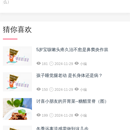
么）
猜你喜欢
5岁宝咳嗽头疼久治不愈是鼻窦炎作祟
181
2024-11-29
小编
孩子睡觉腿老动 是长身体还是病？
150
2024-11-29
小编
讨喜小朋友的开胃菜--糖醋里脊（图）
199
2024-11-28
小编
冬季远离流感需做到这几步