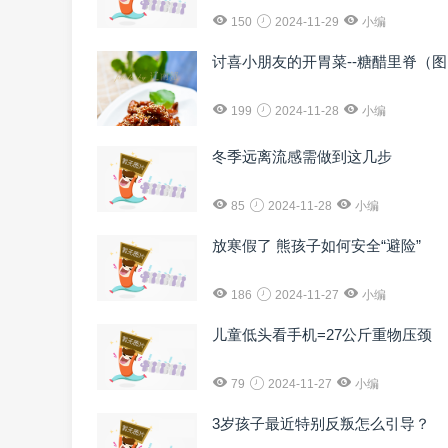
150
2024-11-29
小编
讨喜小朋友的开胃菜--糖醋里脊（
199
2024-11-28
小编
冬季远离流感需做到这几步
85
2024-11-28
小编
放寒假了 熊孩子如何安全“避险”
186
2024-11-27
小编
儿童低头看手机=27公斤重物压颈
79
2024-11-27
小编
3岁孩子最近特别反叛怎么引导？