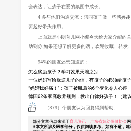
会表达，让孩子在爱的氛围中成长。
4.多与他们沟通交流：陪同孩子做一些感兴
要起好带头作用。
上面就是小朗育儿网小编今天给大家介绍的
助到你,如果还想了解更多的话，欢迎收藏、转发
94%的朋友还想知道的：
怎么奖励孩子？学习效果天壤之别
一位妈妈写给叛逆儿子的信，有孩子的必须给孩
“妈妈我好痛！”：孩子被吼后的6个变化令人心疼
德国62条家庭教养规则，教出自律好孩子！（建
（379）个朋友认为回复得到帮助。
部分文章信息来源于
育儿资讯
，
广东省妇幼保健协会
网
※本文所涉及医学部分，仅供阅读参考。如有不适，建