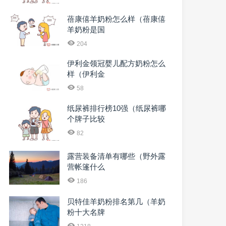
蓓康僖羊奶粉怎么样（蓓康僖
羊奶粉是国
204
伊利金领冠婴儿配方奶粉怎么
样（伊利金
58
纸尿裤排行榜10强（纸尿裤哪
个牌子比较
82
露营装备清单有哪些（野外露
营帐篷什么
186
贝特佳羊奶粉排名第几（羊奶
粉十大名牌