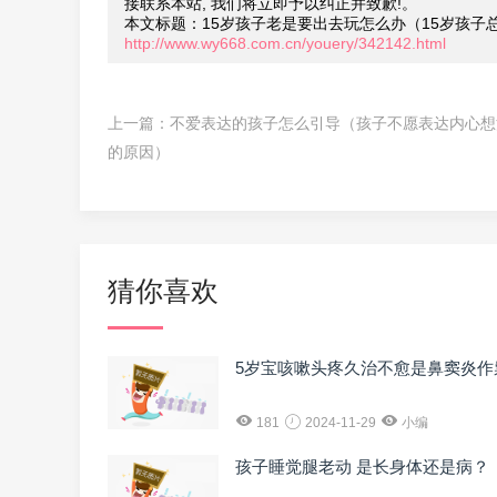
接联系本站, 我们将立即予以纠正并致歉!。
本文标题：15岁孩子老是要出去玩怎么办（15岁孩子
http://www.wy668.com.cn/youery/342142.html
上一篇：
不爱表达的孩子怎么引导（孩子不愿表达内心想
的原因）
猜你喜欢
5岁宝咳嗽头疼久治不愈是鼻窦炎作
181
2024-11-29
小编
孩子睡觉腿老动 是长身体还是病？