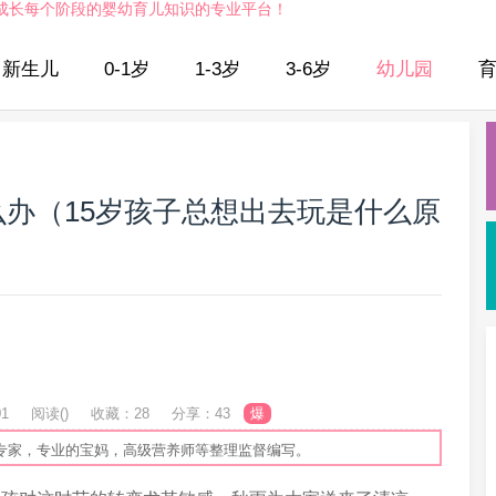
成长每个阶段的婴幼育儿知识的专业平台！
新生儿
0-1岁
1-3岁
3-6岁
幼儿园
么办（15岁孩子总想出去玩是什么原
01
阅读(
)
收藏：28
分享：43
爆
专家，专业的宝妈，高级营养师等整理监督编写。