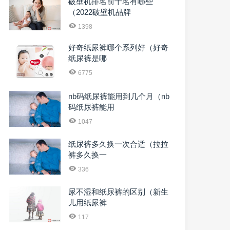
破壁机排名前十名有哪些
（2022破壁机品牌
1398
好奇纸尿裤哪个系列好（好奇
纸尿裤是哪
6775
nb码纸尿裤能用到几个月（nb
码纸尿裤能用
1047
纸尿裤多久换一次合适（拉拉
裤多久换一
336
尿不湿和纸尿裤的区别（新生
儿用纸尿裤
117