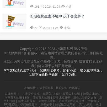
161
2024-11-24
小编
长期在抗生素环境中 孩子会变胖？
77
2024-11-24
小编
Copyright © 2018-2023 小朗育儿网 版权所有
© 法律声明：如有侵权，请告知网站管理员我们会在7个工作日内处
理。
本网由内容提供商提供的信息仅供参考，如有冒犯, 请直接联系本站,
我们将立即予以纠正并致歉!。
※本文所涉及医学部分，仅供阅读参考。如有不适，建议立即就医，
以线下面诊医学诊断、治疗为准。
友情链接：
太平洋科技
数码知识
数码知识
育儿专题
：
儿童安全座椅
|
春季育儿知识
|
夏季育儿知识
|
秋季育儿知识
|
冬季育儿知识
|
6岁
|
简短育儿知识
|
新生儿拉肚子
|
新生儿吐奶怎么办
|
新
生儿打嗝
|
新生儿眼屎多
|
牙疼怎么缓解
|
芒果是热性还是凉性
|
胎教音乐
100首必听
|
孕妇胎教音乐
|
胎教故事
|
胎记是怎么来的
|
早产儿黄疸
|
病理