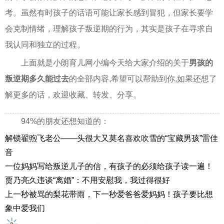
考。虽然有时孩子的话语可能让家长感到冒犯，但家长要学
会克制情绪，理解孩子叛逆期的行为，其实是孩子在寻求自
我认同和独立的过程。
上面就是小朗育儿网小编今天给大家介绍的关于
男孩的
叛逆期多久能过去
的全部内容,希望可以帮助到你,如果还想了
解更多的话，欢迎收藏、转发、分享。
94%的朋友还想知道的：
解锁翟煦飞老公——头很大又莫名喜欢吹雪的“宝藏男孩”雷佳
音
一位妈妈写给叛逆儿子的信，有孩子的必须给孩子读一遍！
贾乃亮久违谈“离婚”：不用安慰我，我过得很好
上一秒被骂的梨花带雨，下一秒爱爸爸爱妈妈！孩子要比想
象中爱我们