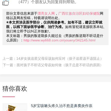
（477）个朋友认为回复得到帮助。
部分文章信息来源于
漂亮女人网
，
广西壮族自治区妇幼保健院
网
络以及网友投稿，转载请说明出处。
※本文所涉及医学部分，仅供阅读参考。如有不适，建议立即就
医，以线下面诊医学诊断、治疗为准。
如有冒犯请直接联系本站,
我们将立即予以纠正并致歉!。
本文标题：男孩的叛逆期多久能过去（男孩的叛逆期不听话是什
么原因）：
http://www.wy668.com.cn/youery/342145.html
上一篇：
14岁女孩追星父母应该如何应对（孩子追星该不该阻止）
下一篇：
面对孩子不听话父母该如何做（孩子总是不听话的原因）
猜你喜欢
5岁宝咳嗽头疼久治不愈是鼻窦炎作祟