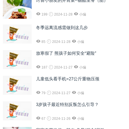
讨喜小朋友的开胃菜--糖醋里脊（图）
199
2024-11-28
小编
冬季远离流感需做到这几步
85
2024-11-28
小编
放寒假了 熊孩子如何安全“避险”
187
2024-11-27
小编
儿童低头看手机=27公斤重物压颈
79
2024-11-27
小编
3岁孩子最近特别反叛怎么引导？
67
2024-11-26
小编