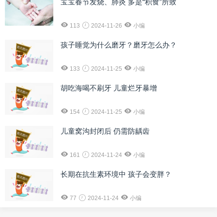
宝宝春节发烧、肺炎 多是“积食”所致
113
2024-11-26
小编
孩子睡觉为什么磨牙？磨牙怎么办？
133
2024-11-25
小编
胡吃海喝不刷牙 儿童烂牙暴增
154
2024-11-25
小编
儿童窝沟封闭后 仍需防龋齿
161
2024-11-24
小编
长期在抗生素环境中 孩子会变胖？
77
2024-11-24
小编