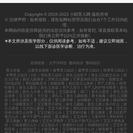
Copyright © 2018-2023 小朗育儿网 版权所有
© 法律声明：如有侵权，请告知网站管理员我们会在7个工作日内处
理。
本网由内容提供商提供的信息仅供参考，如有冒犯, 请直接联系本站,
我们将立即予以纠正并致歉!。
※本文所涉及医学部分，仅供阅读参考。如有不适，建议立即就医，
以线下面诊医学诊断、治疗为准。
友情链接：
太平洋科技
数码知识
数码知识
育儿专题
：
儿童安全座椅
|
春季育儿知识
|
夏季育儿知识
|
秋季育儿知识
|
冬季育儿知识
|
6岁
|
简短育儿知识
|
新生儿拉肚子
|
新生儿吐奶怎么办
|
新
生儿打嗝
|
新生儿眼屎多
|
牙疼怎么缓解
|
芒果是热性还是凉性
|
胎教音乐
100首必听
|
孕妇胎教音乐
|
胎教故事
|
胎记是怎么来的
|
早产儿黄疸
|
病理
性黄疸
|
新生儿黄疸
|
新生儿体温
|
早产儿智力
|
早产儿的护理与喂养
|
新生
儿晒太阳
|
新生儿大便
|
脐带血
|
宝宝眼屎多
|
囟门
|
新生儿窒息
|
新生儿用
品清单
|
宝宝穿衣
|
卡介苗
|
唐氏儿
|
新生儿肠绞痛
|
寨卡病毒
|
新生儿泪囊
炎
|
新生儿感冒
|
婴儿理发器
|
婴儿磨牙棒
|
如何断奶
|
宝宝辅食
|
睡前喝牛
奶
|
小孩睡觉出汗
|
宝宝睡觉不踏实
|
新生儿睡眠
|
新生儿脸上有小红点
|
新
生儿肺炎
|
先天性心脏病
|
宝宝大便干燥
|
唐氏综合症是啥病
|
胎毒
|
宝宝拉
绿色大便怎么回事
|
宝宝过敏怎么办
|
宝宝奶粉过敏
|
婴儿感冒
|
婴儿吐奶严
重怎么办
|
鼻子不通气小妙招
|
婴儿断奶
|
宝宝补钙
|
儿童补钙
|
孕妇补钙
|
婴儿抚触
|
婴儿便秘
|
宝宝长牙顺序
|
宝宝肚子胀气怎么办
|
宝宝大便有血
丝
|
小孩发烧怎么办
|
宝宝抵抗力
|
发烧吃什么好
|
佝偻病的症状
|
宝宝长牙
的症状
|
小孩拉肚子
|
小孩流鼻血
|
宝宝喉咙有痰怎么办
|
睡觉磨牙
|
小孩子