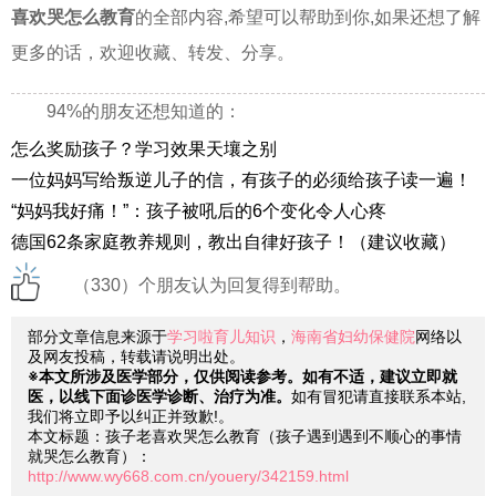
喜欢哭怎么教育
的全部内容,希望可以帮助到你,如果还想了解
更多的话，欢迎收藏、转发、分享。
94%的朋友还想知道的：
怎么奖励孩子？学习效果天壤之别
一位妈妈写给叛逆儿子的信，有孩子的必须给孩子读一遍！
“妈妈我好痛！”：孩子被吼后的6个变化令人心疼
德国62条家庭教养规则，教出自律好孩子！（建议收藏）
（330）个朋友认为回复得到帮助。
部分文章信息来源于
学习啦育儿知识
，
海南省妇幼保健院
网络以
及网友投稿，转载请说明出处。
※本文所涉及医学部分，仅供阅读参考。如有不适，建议立即就
医，以线下面诊医学诊断、治疗为准。
如有冒犯请直接联系本站,
我们将立即予以纠正并致歉!。
本文标题：孩子老喜欢哭怎么教育（孩子遇到遇到不顺心的事情
就哭怎么教育）：
http://www.wy668.com.cn/youery/342159.html