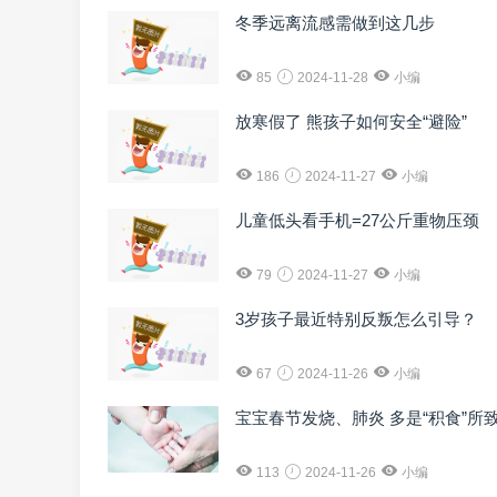
冬季远离流感需做到这几步
85
2024-11-28
小编
放寒假了 熊孩子如何安全“避险”
186
2024-11-27
小编
儿童低头看手机=27公斤重物压颈
79
2024-11-27
小编
3岁孩子最近特别反叛怎么引导？
67
2024-11-26
小编
宝宝春节发烧、肺炎 多是“积食”所
113
2024-11-26
小编