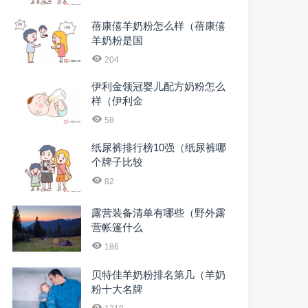
蓓康僖羊奶粉怎么样（蓓康僖
羊奶粉是国
204
伊利金领冠婴儿配方奶粉怎么
样（伊利金
58
纸尿裤排行榜10强（纸尿裤哪
个牌子比较
82
露营装备清单有哪些（野外露
营帐篷什么
186
贝特佳羊奶粉排名第几（羊奶
粉十大名牌