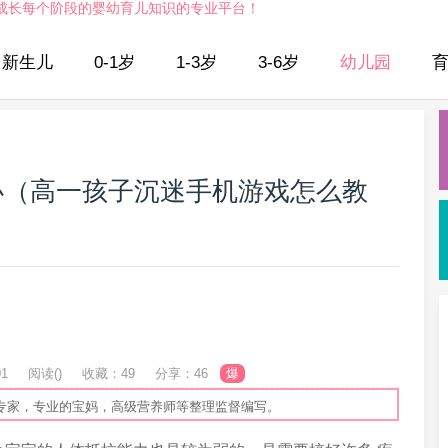
成长每个阶段的婴幼育儿知识的专业平台！
新生儿
0-1岁
1-3岁
3-6岁
幼儿园
办（高一孩子沉迷手机游戏怎么教
01
阅读(
)
收藏：49
分享：46
爆
专家，专业的宝妈，高级营养师等整理监督编写。