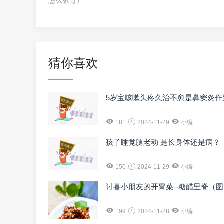
怎么教育）
猜你喜欢
5岁宝咳嗽头疼久治不愈是鼻窦炎作
181
2024-11-29
小编
孩子睡觉腿老动 是长身体还是病？
150
2024-11-29
小编
讨喜小朋友的开胃菜--糖醋里脊（
199
2024-11-28
小编