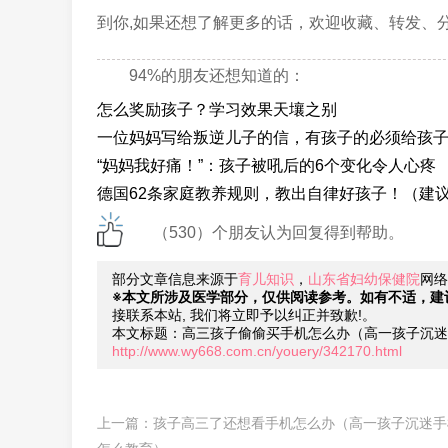
到你,如果还想了解更多的话，欢迎收藏、转发、
94%的朋友还想知道的：
怎么奖励孩子？学习效果天壤之别
一位妈妈写给叛逆儿子的信，有孩子的必须给孩
“妈妈我好痛！”：孩子被吼后的6个变化令人心疼
德国62条家庭教养规则，教出自律好孩子！（建
（530）个朋友认为回复得到帮助。
部分文章信息来源于
育儿知识
，
山东省妇幼保健院
网络
※本文所涉及医学部分，仅供阅读参考。如有不适，建
接联系本站, 我们将立即予以纠正并致歉!。
本文标题：高三孩子偷偷买手机怎么办（高一孩子沉迷
http://www.wy668.com.cn/youery/342170.html
上一篇：
孩子高三了还想看手机怎么办（高一孩子沉迷手