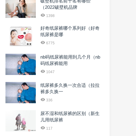
破壁机排名前十名有哪些
（2022破壁机品牌
1398
好奇纸尿裤哪个系列好（好奇
纸尿裤是哪
6775
nb码纸尿裤能用到几个月（nb
码纸尿裤能用
1047
纸尿裤多久换一次合适（拉拉
裤多久换一
336
尿不湿和纸尿裤的区别（新生
儿用纸尿裤
117