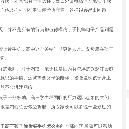
不方便。如果他有急事找你，要去外面电话停打电话才能
，而他又不可能在电话停旁边守着，这样很容易出问题
观，并不是所有的行为都值得模仿，手机等电子产品到需
禁止带手机，高中这个关键时期更是如此。父母应在孩子
住它。
好的老师。对于网络，孩子也是因为有浓厚的兴趣才会越
有意思的事情。这就需要父母的陪伴，慢慢发现孩子身上
自然不会沉迷网络。
孩子一些鼓励。高三学生群面临的压力远比想象的大的
却很差内心也会饱受折磨。所以家长可以多说一些鼓励的
关于
高三孩子偷偷买手机怎么办
的全部内容,希望可以帮助