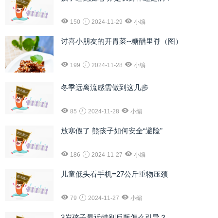
150
2024-11-29
小编
讨喜小朋友的开胃菜--糖醋里脊（图）
199
2024-11-28
小编
冬季远离流感需做到这几步
85
2024-11-28
小编
放寒假了 熊孩子如何安全“避险”
186
2024-11-27
小编
儿童低头看手机=27公斤重物压颈
79
2024-11-27
小编
3岁孩子最近特别反叛怎么引导？