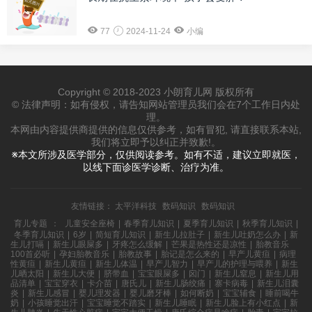
77
2024-11-24
小编
Copyright © 2018-2023 小朗育儿网 版权所有
© 法律声明：如有侵权，请告知网站管理员我们会在7个工作日内处
理。
本网由内容提供商提供的信息仅供参考，如有冒犯, 请直接联系本站,
我们将立即予以纠正并致歉!。
※本文所涉及医学部分，仅供阅读参考。如有不适，建议立即就医，
以线下面诊医学诊断、治疗为准。
友情链接：
太平洋科技
数码知识
数码知识
育儿专题
：
儿童安全座椅
|
春季育儿知识
|
夏季育儿知识
|
秋季育儿知识
|
冬季育儿知识
|
6岁
|
简短育儿知识
|
新生儿拉肚子
|
新生儿吐奶怎么办
|
新
生儿打嗝
|
新生儿眼屎多
|
牙疼怎么缓解
|
芒果是热性还是凉性
|
胎教音乐
100首必听
|
孕妇胎教音乐
|
胎教故事
|
胎记是怎么来的
|
早产儿黄疸
|
病理
性黄疸
|
新生儿黄疸
|
新生儿体温
|
早产儿智力
|
早产儿的护理与喂养
|
新生
儿晒太阳
|
新生儿大便
|
脐带血
|
宝宝眼屎多
|
囟门
|
新生儿窒息
|
新生儿用
品清单
|
宝宝穿衣
|
卡介苗
|
唐氏儿
|
新生儿肠绞痛
|
寨卡病毒
|
新生儿泪囊
炎
|
新生儿感冒
|
婴儿理发器
|
婴儿磨牙棒
|
如何断奶
|
宝宝辅食
|
睡前喝牛
奶
|
小孩睡觉出汗
|
宝宝睡觉不踏实
|
新生儿睡眠
|
新生儿脸上有小红点
|
新