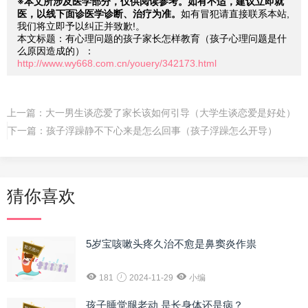
※本文所涉及医学部分，仅供阅读参考。如有不适，建议立即就
医，以线下面诊医学诊断、治疗为准。
如有冒犯请直接联系本站,
我们将立即予以纠正并致歉!。
本文标题：有心理问题的孩子家长怎样教育（孩子心理问题是什
么原因造成的）：
http://www.wy668.com.cn/youery/342173.html
上一篇：
大一男生谈恋爱了家长该如何引导（大学生谈恋爱是好处）
下一篇：
孩子浮躁静不下心来是怎么回事（孩子浮躁怎么开导）
猜你喜欢
5岁宝咳嗽头疼久治不愈是鼻窦炎作祟
181
2024-11-29
小编
孩子睡觉腿老动 是长身体还是病？