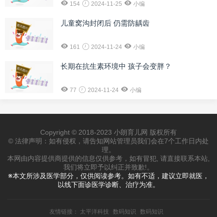
154
2024-11-25
小编
儿童窝沟封闭后 仍需防龋齿
161
2024-11-24
小编
长期在抗生素环境中 孩子会变胖？
77
2024-11-24
小编
Copyright © 2018-2023 小朗育儿网 版权所有
© 法律声明：如有侵权，请告知网站管理员我们会在7个工作日内处
理。
本网由内容提供商提供的信息仅供参考，如有冒犯, 请直接联系本站,
我们将立即予以纠正并致歉!。
※本文所涉及医学部分，仅供阅读参考。如有不适，建议立即就医，
以线下面诊医学诊断、治疗为准。
友情链接：
太平洋科技
数码知识
数码知识