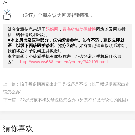
伴
（247）个朋友认为回复得到帮助。
部分文章信息来源于
妈妈网
，
青海省妇幼保健院
网络以及网友投
稿，转载请说明出处。
※本文所涉及医学部分，仅供阅读参考。如有不适，建议立即就
医，以线下面诊医学诊断、治疗为准。
如有冒犯请直接联系本站,
我们将立即予以纠正并致歉!。
本文标题：小孩看手机有哪些危害（小孩经常玩手机是什么原
因）：
http://www.wy668.com.cn/youery/342199.html
上一篇：
孩子叛逆期离家出走了是找还是不找（孩子叛逆期离家出走
该怎么办）
下一篇：
22岁男孩不和父母说话怎么办（男孩不和父母说话的原因）
猜你喜欢