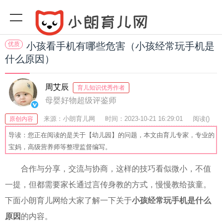
优质
小孩看手机有哪些危害（小孩经常玩手机是
什么原因）
周艾辰
育儿知识优秀作者
母婴好物超级评鉴师
来源：小朗育儿网
时间：2023-10-21 16:29:01
阅读(
)
原创内容
收藏：53
分享：77
爆
导读：您正在阅读的是关于【幼儿园】的问题，本文由育儿专家，专业的
宝妈，高级营养师等整理监督编写。
合作与分享，交流与协商，这样的技巧看似微小，不值
一提，但都需要家长通过言传身教的方式，慢慢教给孩童。
下面小朗育儿网给大家了解一下关于
小孩经常玩手机是什么
原因
的内容。