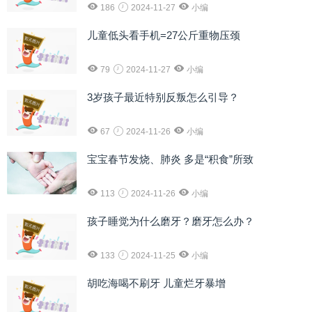
186
2024-11-27
小编
儿童低头看手机=27公斤重物压颈
79
2024-11-27
小编
3岁孩子最近特别反叛怎么引导？
67
2024-11-26
小编
宝宝春节发烧、肺炎 多是“积食”所致
113
2024-11-26
小编
孩子睡觉为什么磨牙？磨牙怎么办？
133
2024-11-25
小编
胡吃海喝不刷牙 儿童烂牙暴增