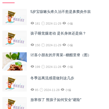
5岁宝咳嗽头疼久治不愈是鼻窦炎作祟
181
2024-11-29
小编
孩子睡觉腿老动 是长身体还是病？
150
2024-11-29
小编
讨喜小朋友的开胃菜--糖醋里脊（图）
199
2024-11-28
小编
冬季远离流感需做到这几步
85
2024-11-28
小编
放寒假了 熊孩子如何安全“避险”