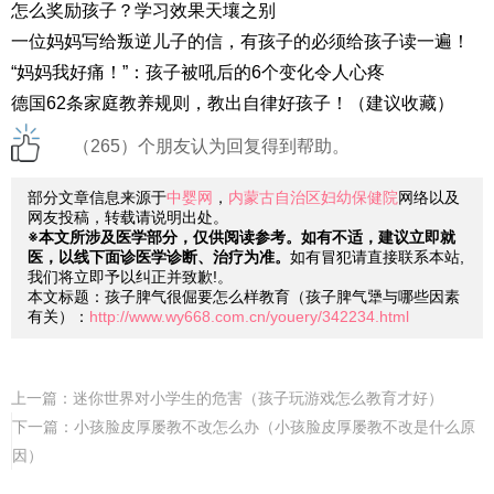
怎么奖励孩子？学习效果天壤之别
一位妈妈写给叛逆儿子的信，有孩子的必须给孩子读一遍！
“妈妈我好痛！”：孩子被吼后的6个变化令人心疼
德国62条家庭教养规则，教出自律好孩子！（建议收藏）
（265）个朋友认为回复得到帮助。
部分文章信息来源于
中婴网
，
内蒙古自治区妇幼保健院
网络以及
网友投稿，转载请说明出处。
※本文所涉及医学部分，仅供阅读参考。如有不适，建议立即就
医，以线下面诊医学诊断、治疗为准。
如有冒犯请直接联系本站,
我们将立即予以纠正并致歉!。
本文标题：孩子脾气很倔要怎么样教育（孩子脾气犟与哪些因素
有关）：
http://www.wy668.com.cn/youery/342234.html
上一篇：
迷你世界对小学生的危害（孩子玩游戏怎么教育才好）
下一篇：
小孩脸皮厚屡教不改怎么办（小孩脸皮厚屡教不改是什么原
因）