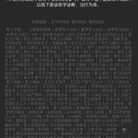
以线下面诊医学诊断、治疗为准。
友情链接：
太平洋科技
数码知识
数码知识
育儿专题
：
儿童安全座椅
|
春季育儿知识
|
夏季育儿知识
|
秋季育儿知识
|
冬季育儿知识
|
6岁
|
简短育儿知识
|
新生儿拉肚子
|
新生儿吐奶怎么办
|
新
生儿打嗝
|
新生儿眼屎多
|
牙疼怎么缓解
|
芒果是热性还是凉性
|
胎教音乐
100首必听
|
孕妇胎教音乐
|
胎教故事
|
胎记是怎么来的
|
早产儿黄疸
|
病理
性黄疸
|
新生儿黄疸
|
新生儿体温
|
早产儿智力
|
早产儿的护理与喂养
|
新生
儿晒太阳
|
新生儿大便
|
脐带血
|
宝宝眼屎多
|
囟门
|
新生儿窒息
|
新生儿用
品清单
|
宝宝穿衣
|
卡介苗
|
唐氏儿
|
新生儿肠绞痛
|
寨卡病毒
|
新生儿泪囊
炎
|
新生儿感冒
|
婴儿理发器
|
婴儿磨牙棒
|
如何断奶
|
宝宝辅食
|
睡前喝牛
奶
|
小孩睡觉出汗
|
宝宝睡觉不踏实
|
新生儿睡眠
|
新生儿脸上有小红点
|
新
生儿肺炎
|
先天性心脏病
|
宝宝大便干燥
|
唐氏综合症是啥病
|
胎毒
|
宝宝拉
绿色大便怎么回事
|
宝宝过敏怎么办
|
宝宝奶粉过敏
|
婴儿感冒
|
婴儿吐奶严
重怎么办
|
鼻子不通气小妙招
|
婴儿断奶
|
宝宝补钙
|
儿童补钙
|
孕妇补钙
|
婴儿抚触
|
婴儿便秘
|
宝宝长牙顺序
|
宝宝肚子胀气怎么办
|
宝宝大便有血
丝
|
小孩发烧怎么办
|
宝宝抵抗力
|
发烧吃什么好
|
佝偻病的症状
|
宝宝长牙
的症状
|
小孩拉肚子
|
小孩流鼻血
|
宝宝喉咙有痰怎么办
|
睡觉磨牙
|
小孩子
磨牙
|
手足口病严重吗
|
怎样才能长高
|
小儿咳嗽
|
小孩起水痘
|
婴儿湿疹怎
么治疗
|
宝宝皮肤过敏怎么办
|
强生婴儿润肤
|
宝宝剪指甲
|
宝宝头发
|
宝宝
屁股红怎么办
|
积食发烧
|
宝宝长痱子怎么办
|
宝宝上火怎么办
|
尿布疹
|
新
生儿便秘怎么办
|
儿童餐具
|
婴儿鱼肝油
|
玻璃奶瓶
|
贝亲奶瓶
|
婴儿奶瓶
|
奶瓶消毒器
|
奶瓶品牌
|
硅胶奶瓶
|
ppsu奶瓶
|
新生儿奶瓶
|
婴儿不吃奶瓶
怎么办
|
奶瓶怎么消毒
|
爱得利奶瓶
|
nuk奶瓶
|
布朗博士奶瓶
|
奶瓶什么牌
子好
|
暖奶器
|
奶瓶清洗剂
|
安抚奶嘴的利弊
|
安抚奶嘴什么时候用
|
安抚奶
嘴的作用
|
婴儿安抚奶嘴
|
宝宝辅食添加
|
辅食机
|
宝宝几个月添加辅食
|
儿
童水杯
|
儿童餐椅
|
料理机
|
护臀膏
|
儿童牙膏
|
儿童牙刷
|
隔尿垫
|
拉拉
裤
|
止咳化痰最快最有效的方法
|
验孕棒怎么用
|
肚子疼怎么办
|
脾胃虚寒的