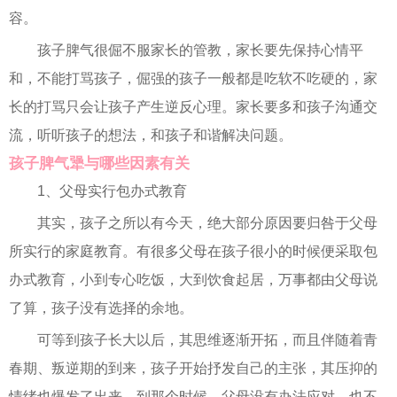
容。
孩子脾气很倔不服家长的管教，家长要先保持心情平
和，不能打骂孩子，倔强的孩子一般都是吃软不吃硬的，家
长的打骂只会让孩子产生逆反心理。家长要多和孩子沟通交
流，听听孩子的想法，和孩子和谐解决问题。
孩子脾气犟与哪些因素有关
1、父母实行包办式教育
其实，孩子之所以有今天，绝大部分原因要归咎于父母
所实行的家庭教育。有很多父母在孩子很小的时候便采取包
办式教育，小到专心吃饭，大到饮食起居，万事都由父母说
了算，孩子没有选择的余地。
可等到孩子长大以后，其思维逐渐开拓，而且伴随着青
春期、叛逆期的到来，孩子开始抒发自己的主张，其压抑的
情绪也爆发了出来。到那个时候，父母没有办法应对，也不