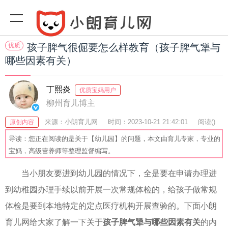
优质
孩子脾气很倔要怎么样教育（孩子脾气犟与
哪些因素有关）
丁熙炎
优质宝妈用户
柳州育儿博主
来源：小朗育儿网
时间：2023-10-21 21:42:01
阅读(
)
原创内容
收藏：49
分享：53
爆
导读：您正在阅读的是关于【幼儿园】的问题，本文由育儿专家，专业的
宝妈，高级营养师等整理监督编写。
当小朋友要进到幼儿园的情况下，全是要在申请办理进
到幼稚园办理手续以前开展一次常规体检的，给孩子做常规
体检是要到本地特定的定点医疗机构开展查验的。下面小朗
育儿网给大家了解一下关于
孩子脾气犟与哪些因素有关
的内