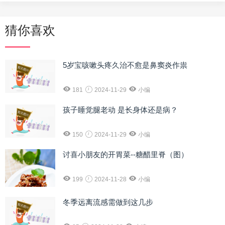
猜你喜欢
5岁宝咳嗽头疼久治不愈是鼻窦炎作祟
181
2024-11-29
小编
孩子睡觉腿老动 是长身体还是病？
150
2024-11-29
小编
讨喜小朋友的开胃菜--糖醋里脊（图）
199
2024-11-28
小编
冬季远离流感需做到这几步