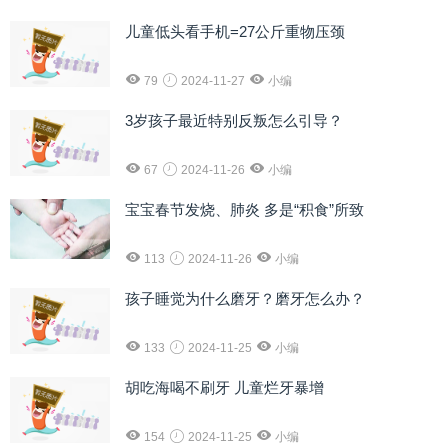
儿童低头看手机=27公斤重物压颈
79
2024-11-27
小编
3岁孩子最近特别反叛怎么引导？
67
2024-11-26
小编
宝宝春节发烧、肺炎 多是“积食”所致
113
2024-11-26
小编
孩子睡觉为什么磨牙？磨牙怎么办？
133
2024-11-25
小编
胡吃海喝不刷牙 儿童烂牙暴增
154
2024-11-25
小编