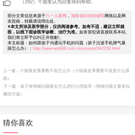
（292）个朋友认为回复得到帮助。
部分文章信息来源于
六一儿童网
，
湖南省妇幼保健院
网络以及网
友投稿，转载请说明出处。
※本文所涉及医学部分，仅供阅读参考。如有不适，建议立即就
医，以线下面诊医学诊断、治疗为准。
如有冒犯请直接联系本站,
我们将立即予以纠正并致歉!。
本文标题：如何跟孩子沟通玩手机的问题（孩子沉迷手机脾气暴
躁怎么办）：
http://www.wy668.com.cn/youery/342236.html
上一篇：
小孩脸皮厚屡教不改怎么办（小孩脸皮厚屡教不改是什么原
因）
下一篇：
孩子有情绪问题家长怎么进行心理疏导（情绪问题主要来自
哪些方面）
猜你喜欢