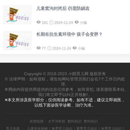
儿童窝沟封闭后 仍需防龋齿
161
2024-11-24
小编
长期在抗生素环境中 孩子会变胖？
77
2024-11-24
小编
Copyright © 2018-2023 小朗育儿网 版权所有
© 法律声明：如有侵权，请告知网站管理员我们会在7个工作日内处
理。
本网由内容提供商提供的信息仅供参考，如有冒犯, 请直接联系本站,
我们将立即予以纠正并致歉!。
※本文所涉及医学部分，仅供阅读参考。如有不适，建议立即就医，
以线下面诊医学诊断、治疗为准。
友情链接：
太平洋科技
数码知识
数码知识
育儿专题
：
儿童安全座椅
|
春季育儿知识
|
夏季育儿知识
|
秋季育儿知识
|