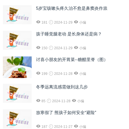
5岁宝咳嗽头疼久治不愈是鼻窦炎作祟
181
2024-11-29
小编
孩子睡觉腿老动 是长身体还是病？
150
2024-11-29
小编
讨喜小朋友的开胃菜--糖醋里脊（图）
199
2024-11-28
小编
冬季远离流感需做到这几步
85
2024-11-28
小编
放寒假了 熊孩子如何安全“避险”
187
2024-11-27
小编