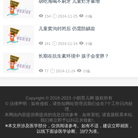
胡吃海喝不刷牙 儿童烂牙暴增
154
2024-11-25
小编
儿童窝沟封闭后 仍需防龋齿
161
2024-11-24
小编
长期在抗生素环境中 孩子会变胖？
77
2024-11-24
小编
Copyright © 2018-2023 小朗育儿网 版权所有
© 法律声明：如有侵权，请告知网站管理员我们会在7个工作日内处
理。
本网由内容提供商提供的信息仅供参考，如有冒犯, 请直接联系本站,
我们将立即予以纠正并致歉!。
※本文所涉及医学部分，仅供阅读参考。如有不适，建议立即就医，
以线下面诊医学诊断、治疗为准。