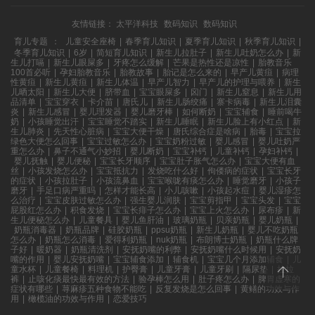
友情链接：
太平洋科技
数码知识
数码知识
育儿专题
：
儿童安全座椅
|
春季育儿知识
|
夏季育儿知识
|
秋季育儿知识
|
冬季育儿知识
|
6岁
|
简短育儿知识
|
新生儿拉肚子
|
新生儿吐奶怎么办
|
新
生儿打嗝
|
新生儿眼屎多
|
牙疼怎么缓解
|
芒果是热性还是凉性
|
胎教音乐
100首必听
|
孕妇胎教音乐
|
胎教故事
|
胎记是怎么来的
|
早产儿黄疸
|
病理
性黄疸
|
新生儿黄疸
|
新生儿体温
|
早产儿智力
|
早产儿的护理与喂养
|
新生
儿晒太阳
|
新生儿大便
|
脐带血
|
宝宝眼屎多
|
囟门
|
新生儿窒息
|
新生儿用
品清单
|
宝宝穿衣
|
卡介苗
|
唐氏儿
|
新生儿肠绞痛
|
寨卡病毒
|
新生儿泪囊
炎
|
新生儿感冒
|
婴儿理发器
|
婴儿磨牙棒
|
如何断奶
|
宝宝辅食
|
睡前喝牛
奶
|
小孩睡觉出汗
|
宝宝睡觉不踏实
|
新生儿睡眠
|
新生儿脸上有小红点
|
新
生儿肺炎
|
先天性心脏病
|
宝宝大便干燥
|
唐氏综合症是啥病
|
胎毒
|
宝宝拉
绿色大便怎么回事
|
宝宝过敏怎么办
|
宝宝奶粉过敏
|
婴儿感冒
|
婴儿吐奶严
重怎么办
|
鼻子不通气小妙招
|
婴儿断奶
|
宝宝补钙
|
儿童补钙
|
孕妇补钙
|
婴儿抚触
|
婴儿便秘
|
宝宝长牙顺序
|
宝宝肚子胀气怎么办
|
宝宝大便有血
丝
|
小孩发烧怎么办
|
宝宝抵抗力
|
发烧吃什么好
|
佝偻病的症状
|
宝宝长牙
的症状
|
小孩拉肚子
|
小孩流鼻血
|
宝宝喉咙有痰怎么办
|
睡觉磨牙
|
小孩子
磨牙
|
手足口病严重吗
|
怎样才能长高
|
小儿咳嗽
|
小孩起水痘
|
婴儿湿疹怎
么治疗
|
宝宝皮肤过敏怎么办
|
强生婴儿润肤
|
宝宝剪指甲
|
宝宝头发
|
宝宝
屁股红怎么办
|
积食发烧
|
宝宝长痱子怎么办
|
宝宝上火怎么办
|
尿布疹
|
新
生儿便秘怎么办
|
儿童餐具
|
婴儿鱼肝油
|
玻璃奶瓶
|
贝亲奶瓶
|
婴儿奶瓶
|
奶瓶消毒器
|
奶瓶品牌
|
硅胶奶瓶
|
ppsu奶瓶
|
新生儿奶瓶
|
婴儿不吃奶瓶
怎么办
|
奶瓶怎么消毒
|
爱得利奶瓶
|
nuk奶瓶
|
布朗博士奶瓶
|
奶瓶什么牌
子好
|
暖奶器
|
奶瓶清洗剂
|
安抚奶嘴的利弊
|
安抚奶嘴什么时候用
|
安抚奶
嘴的作用
|
婴儿安抚奶嘴
|
宝宝辅食添加
|
辅食机
|
宝宝几个月添加辅食
|
儿
童水杯
|
儿童餐椅
|
料理机
|
护臀膏
|
儿童牙膏
|
儿童牙刷
|
隔尿垫
|
拉拉
裤
|
止咳化痰最快最有效的方法
|
验孕棒怎么用
|
肚子疼怎么办
|
脾胃虚寒的
症状有哪些
|
荨麻疹五种食物不能吃
|
反复发烧是怎么回事
|
黄鳝的功效与作
用
|
橄榄油的功效与作用
|
恋爱技巧