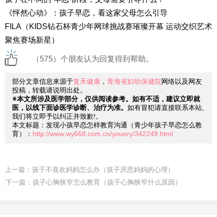
《怦然心动》：孩子早恋，看这家父母怎么引导
FILA（KIDS钻石杯青少年网球挑战赛璀璨开幕 运动交织艺术
聚焦赛场新星）
（575）个朋友认为回复得到帮助。
部分文章信息来源于
复禾健康
，
青海省妇幼保健院
网络以及网友
投稿，转载请说明出处。
※本文所涉及医学部分，仅供阅读参考。如有不适，建议立即就
医，以线下面诊医学诊断、治疗为准。
如有冒犯请直接联系本站,
我们将立即予以纠正并致歉!。
本文标题：发现小孩早恋怎样教育沟通（青少年孩子早恋怎么教
育）：
http://www.wy668.com.cn/youery/342249.html
上一篇：
孩子不喜欢妈妈怎么办（孩子厌恶妈妈的心理）
下一篇：
孩子心胸狭窄怎么教育（孩子心胸狭窄什么原因）