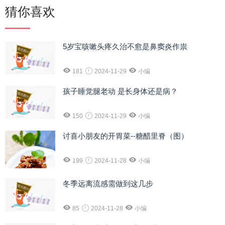
猜你喜欢
5岁宝咳嗽头疼久治不愈是鼻窦炎作祟
181
2024-11-29
小编
孩子睡觉腿老动 是长身体还是病？
150
2024-11-29
小编
讨喜小朋友的开胃菜--糖醋里脊（图）
199
2024-11-28
小编
冬季远离流感需做到这几步
85
2024-11-28
小编