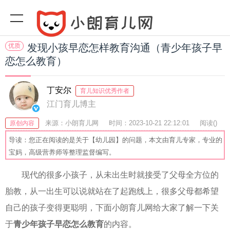
优质
发现小孩早恋怎样教育沟通（青少年孩子早
恋怎么教育）
丁安尔
育儿知识优秀作者
江门育儿博主
来源：小朗育儿网
时间：2023-10-21 22:12:01
阅读(
)
原创内容
收藏：47
分享：60
爆
导读：您正在阅读的是关于【幼儿园】的问题，本文由育儿专家，专业的
宝妈，高级营养师等整理监督编写。
现代的很多小孩子，从未出生时就接受了父母全方位的
胎教，从一出生可以说就站在了起跑线上，很多父母都希望
自己的孩子变得更聪明，下面小朗育儿网给大家了解一下关
于
青少年孩子早恋怎么教育
的内容。