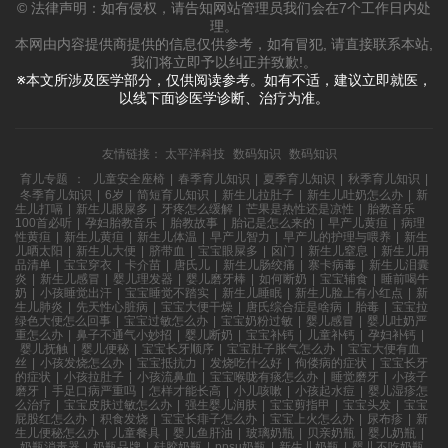
© 法律声明：如有侵权，请告知网站管理员我们会在7个工作日内处
理。
本网由内容提供商提供的信息仅供参考，如有冒犯, 请直接联系本站,
我们将立即予以纠正并致歉!。
※本文所涉及医学部分，仅供阅读参考。如有不适，建议立即就医，
以线下面诊医学诊断、治疗为准。
友情链接：
太平洋科技
数码知识
数码知识
育儿专题
：
儿童安全座椅
|
春季育儿知识
|
夏季育儿知识
|
秋季育儿知识
|
冬季育儿知识
|
6岁
|
简短育儿知识
|
新生儿拉肚子
|
新生儿吐奶怎么办
|
新
生儿打嗝
|
新生儿眼屎多
|
牙疼怎么缓解
|
芒果是热性还是凉性
|
胎教音乐
100首必听
|
孕妇胎教音乐
|
胎教故事
|
胎记是怎么来的
|
早产儿黄疸
|
病理
性黄疸
|
新生儿黄疸
|
新生儿体温
|
早产儿智力
|
早产儿的护理与喂养
|
新生
儿晒太阳
|
新生儿大便
|
脐带血
|
宝宝眼屎多
|
囟门
|
新生儿窒息
|
新生儿用
品清单
|
宝宝穿衣
|
卡介苗
|
唐氏儿
|
新生儿肠绞痛
|
寨卡病毒
|
新生儿泪囊
炎
|
新生儿感冒
|
婴儿理发器
|
婴儿磨牙棒
|
如何断奶
|
宝宝辅食
|
睡前喝牛
奶
|
小孩睡觉出汗
|
宝宝睡觉不踏实
|
新生儿睡眠
|
新生儿脸上有小红点
|
新
生儿肺炎
|
先天性心脏病
|
宝宝大便干燥
|
唐氏综合症是啥病
|
胎毒
|
宝宝拉
绿色大便怎么回事
|
宝宝过敏怎么办
|
宝宝奶粉过敏
|
婴儿感冒
|
婴儿吐奶严
重怎么办
|
鼻子不通气小妙招
|
婴儿断奶
|
宝宝补钙
|
儿童补钙
|
孕妇补钙
|
婴儿抚触
|
婴儿便秘
|
宝宝长牙顺序
|
宝宝肚子胀气怎么办
|
宝宝大便有血
丝
|
小孩发烧怎么办
|
宝宝抵抗力
|
发烧吃什么好
|
佝偻病的症状
|
宝宝长牙
的症状
|
小孩拉肚子
|
小孩流鼻血
|
宝宝喉咙有痰怎么办
|
睡觉磨牙
|
小孩子
磨牙
|
手足口病严重吗
|
怎样才能长高
|
小儿咳嗽
|
小孩起水痘
|
婴儿湿疹怎
么治疗
|
宝宝皮肤过敏怎么办
|
强生婴儿润肤
|
宝宝剪指甲
|
宝宝头发
|
宝宝
屁股红怎么办
|
积食发烧
|
宝宝长痱子怎么办
|
宝宝上火怎么办
|
尿布疹
|
新
生儿便秘怎么办
|
儿童餐具
|
婴儿鱼肝油
|
玻璃奶瓶
|
贝亲奶瓶
|
婴儿奶瓶
|
奶瓶消毒器
|
奶瓶品牌
|
硅胶奶瓶
|
ppsu奶瓶
|
新生儿奶瓶
|
婴儿不吃奶瓶