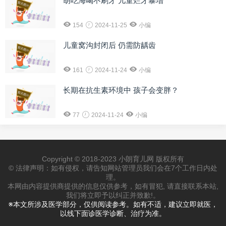
胡吃海喝不刷牙 儿童烂牙暴增
154
2024-11-25
小编
儿童窝沟封闭后 仍需防龋齿
161
2024-11-24
小编
长期在抗生素环境中 孩子会变胖？
77
2024-11-24
小编
Copyright © 2018-2023 小朗育儿网 版权所有
© 法律声明：如有侵权，请告知网站管理员我们会在7个工作日内处
理。
本网由内容提供商提供的信息仅供参考，如有冒犯, 请直接联系本站,
我们将立即予以纠正并致歉!。
※本文所涉及医学部分，仅供阅读参考。如有不适，建议立即就医，
以线下面诊医学诊断、治疗为准。