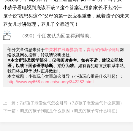
小孩子看电视到底该不该？这个答案让很多家长吓出冷汗
孩子说“我想买这个”父母的第一反应很重要，藏着孩子的未来
养女儿才讲道理，养儿子全靠运气！
（390）个朋友认为回复得到帮助。
部分文章信息来源于
中关村在线母婴频道
，
青海省妇幼保健院
网
络以及网友投稿，转载请说明出处。
※本文所涉及医学部分，仅供阅读参考。如有不适，建议立即就
医，以线下面诊医学诊断、治疗为准。
如有冒犯请直接联系本站,
我们将立即予以纠正并致歉!。
本文标题：小孩玩心太重怎么引导（小孩玩心重是什么引起）：
http://www.wy668.com.cn/youery/342282.html
上一篇：
7岁孩子老爱生气怎么引导（7岁孩子老爱生气什么原因）
下一篇：
调皮的孩子到底是什么原因（调皮的孩子有什么特征）