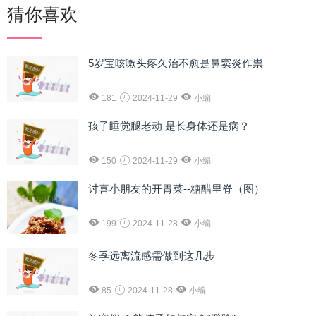
猜你喜欢
5岁宝咳嗽头疼久治不愈是鼻窦炎作祟
181
2024-11-29
小编
孩子睡觉腿老动 是长身体还是病？
150
2024-11-29
小编
讨喜小朋友的开胃菜--糖醋里脊（图）
199
2024-11-28
小编
冬季远离流感需做到这几步
85
2024-11-28
小编