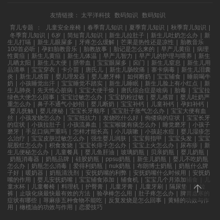
友情链接：
太平洋科技
数码知识
数码知识
育儿专题
：
儿童安全座椅
|
春季育儿知识
|
夏季育儿知识
|
秋季育儿知识
|
冬季育儿知识
|
6岁
|
简短育儿知识
|
新生儿拉肚子
|
新生儿吐奶怎么办
|
新
生儿打嗝
|
新生儿眼屎多
|
牙疼怎么缓解
|
芒果是热性还是凉性
|
胎教音乐
100首必听
|
孕妇胎教音乐
|
胎教故事
|
胎记是怎么来的
|
早产儿黄疸
|
病理
性黄疸
|
新生儿黄疸
|
新生儿体温
|
早产儿智力
|
早产儿的护理与喂养
|
新生
儿晒太阳
|
新生儿大便
|
脐带血
|
宝宝眼屎多
|
囟门
|
新生儿窒息
|
新生儿用
品清单
|
宝宝穿衣
|
卡介苗
|
唐氏儿
|
新生儿肠绞痛
|
寨卡病毒
|
新生儿泪囊
炎
|
新生儿感冒
|
婴儿理发器
|
婴儿磨牙棒
|
如何断奶
|
宝宝辅食
|
睡前喝牛
奶
|
小孩睡觉出汗
|
宝宝睡觉不踏实
|
新生儿睡眠
|
新生儿脸上有小红点
|
新
生儿肺炎
|
先天性心脏病
|
宝宝大便干燥
|
唐氏综合症是啥病
|
胎毒
|
宝宝拉
绿色大便怎么回事
|
宝宝过敏怎么办
|
宝宝奶粉过敏
|
婴儿感冒
|
婴儿吐奶严
重怎么办
|
鼻子不通气小妙招
|
婴儿断奶
|
宝宝补钙
|
儿童补钙
|
孕妇补钙
|
婴儿抚触
|
婴儿便秘
|
宝宝长牙顺序
|
宝宝肚子胀气怎么办
|
宝宝大便有血
丝
|
小孩发烧怎么办
|
宝宝抵抗力
|
发烧吃什么好
|
佝偻病的症状
|
宝宝长牙
的症状
|
小孩拉肚子
|
小孩流鼻血
|
宝宝喉咙有痰怎么办
|
睡觉磨牙
|
小孩子
磨牙
|
手足口病严重吗
|
怎样才能长高
|
小儿咳嗽
|
小孩起水痘
|
婴儿湿疹怎
么治疗
|
宝宝皮肤过敏怎么办
|
强生婴儿润肤
|
宝宝剪指甲
|
宝宝头发
|
宝宝
屁股红怎么办
|
积食发烧
|
宝宝长痱子怎么办
|
宝宝上火怎么办
|
尿布疹
|
新
生儿便秘怎么办
|
儿童餐具
|
婴儿鱼肝油
|
玻璃奶瓶
|
贝亲奶瓶
|
婴儿奶瓶
|
奶瓶消毒器
|
奶瓶品牌
|
硅胶奶瓶
|
ppsu奶瓶
|
新生儿奶瓶
|
婴儿不吃奶瓶
怎么办
|
奶瓶怎么消毒
|
爱得利奶瓶
|
nuk奶瓶
|
布朗博士奶瓶
|
奶瓶什么牌
子好
|
暖奶器
|
奶瓶清洗剂
|
安抚奶嘴的利弊
|
安抚奶嘴什么时候用
|
安抚奶
嘴的作用
|
婴儿安抚奶嘴
|
宝宝辅食添加
|
辅食机
|
宝宝几个月添加辅食
|
儿
童水杯
|
儿童餐椅
|
料理机
|
护臀膏
|
儿童牙膏
|
儿童牙刷
|
隔尿垫
|
拉拉
裤
|
止咳化痰最快最有效的方法
|
验孕棒怎么用
|
肚子疼怎么办
|
脾胃虚寒的
症状有哪些
|
荨麻疹五种食物不能吃
|
反复发烧是怎么回事
|
黄鳝的功效与作
用
|
橄榄油的功效与作用
|
恋爱技巧