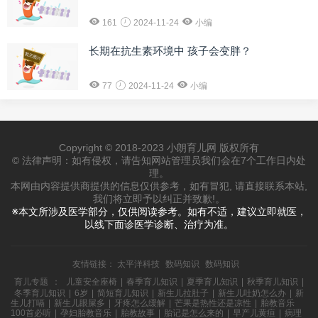
161
2024-11-24
小编
长期在抗生素环境中 孩子会变胖？
77
2024-11-24
小编
Copyright © 2018-2023 小朗育儿网 版权所有
© 法律声明：如有侵权，请告知网站管理员我们会在7个工作日内处
理。
本网由内容提供商提供的信息仅供参考，如有冒犯, 请直接联系本站,
我们将立即予以纠正并致歉!。
※本文所涉及医学部分，仅供阅读参考。如有不适，建议立即就医，
以线下面诊医学诊断、治疗为准。
友情链接：
太平洋科技
数码知识
数码知识
育儿专题
：
儿童安全座椅
|
春季育儿知识
|
夏季育儿知识
|
秋季育儿知识
|
冬季育儿知识
|
6岁
|
简短育儿知识
|
新生儿拉肚子
|
新生儿吐奶怎么办
|
新
生儿打嗝
|
新生儿眼屎多
|
牙疼怎么缓解
|
芒果是热性还是凉性
|
胎教音乐
100首必听
|
孕妇胎教音乐
|
胎教故事
|
胎记是怎么来的
|
早产儿黄疸
|
病理