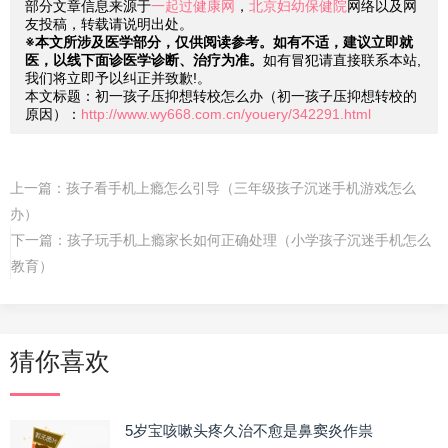
部分文章信息来源于
一起过健康网
，
北京妇幼保健院
网络以及网
友投稿，转载请说明出处。
※本文所涉及医学部分，仅供阅读参考。如有不适，建议立即就
医，以线下面诊医学诊断、治疗为准。
如有冒犯请直接联系本站,
我们将立即予以纠正并致歉!。
本文标题：初一孩子压抑想转校怎么办（初一孩子压抑想转校的
原因）：
http://www.wy668.com.cn/youery/342291.html
上一篇：
孩子看手机上瘾怎么引导（三年级孩子沉迷手机游戏怎么
办）
下一篇：
孩子玩手机上瘾家长如何正确处理（小学孩子沉迷手机怎么
教育）
猜你喜欢
5岁宝咳嗽头疼久治不愈是鼻窦炎作祟