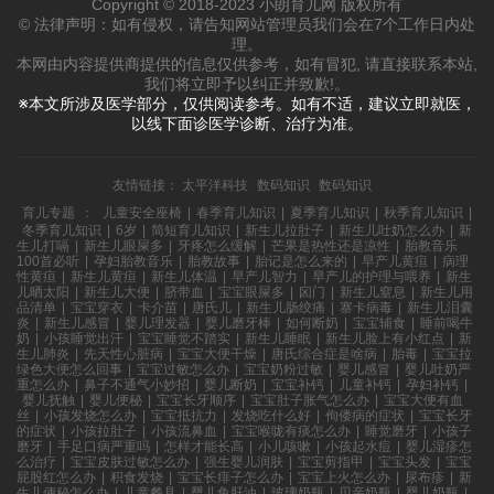
Copyright © 2018-2023 小朗育儿网 版权所有
© 法律声明：如有侵权，请告知网站管理员我们会在7个工作日内处
理。
本网由内容提供商提供的信息仅供参考，如有冒犯, 请直接联系本站,
我们将立即予以纠正并致歉!。
※本文所涉及医学部分，仅供阅读参考。如有不适，建议立即就医，
以线下面诊医学诊断、治疗为准。
友情链接：
太平洋科技
数码知识
数码知识
育儿专题
：
儿童安全座椅
|
春季育儿知识
|
夏季育儿知识
|
秋季育儿知识
|
冬季育儿知识
|
6岁
|
简短育儿知识
|
新生儿拉肚子
|
新生儿吐奶怎么办
|
新
生儿打嗝
|
新生儿眼屎多
|
牙疼怎么缓解
|
芒果是热性还是凉性
|
胎教音乐
100首必听
|
孕妇胎教音乐
|
胎教故事
|
胎记是怎么来的
|
早产儿黄疸
|
病理
性黄疸
|
新生儿黄疸
|
新生儿体温
|
早产儿智力
|
早产儿的护理与喂养
|
新生
儿晒太阳
|
新生儿大便
|
脐带血
|
宝宝眼屎多
|
囟门
|
新生儿窒息
|
新生儿用
品清单
|
宝宝穿衣
|
卡介苗
|
唐氏儿
|
新生儿肠绞痛
|
寨卡病毒
|
新生儿泪囊
炎
|
新生儿感冒
|
婴儿理发器
|
婴儿磨牙棒
|
如何断奶
|
宝宝辅食
|
睡前喝牛
奶
|
小孩睡觉出汗
|
宝宝睡觉不踏实
|
新生儿睡眠
|
新生儿脸上有小红点
|
新
生儿肺炎
|
先天性心脏病
|
宝宝大便干燥
|
唐氏综合症是啥病
|
胎毒
|
宝宝拉
绿色大便怎么回事
|
宝宝过敏怎么办
|
宝宝奶粉过敏
|
婴儿感冒
|
婴儿吐奶严
重怎么办
|
鼻子不通气小妙招
|
婴儿断奶
|
宝宝补钙
|
儿童补钙
|
孕妇补钙
|
婴儿抚触
|
婴儿便秘
|
宝宝长牙顺序
|
宝宝肚子胀气怎么办
|
宝宝大便有血
丝
|
小孩发烧怎么办
|
宝宝抵抗力
|
发烧吃什么好
|
佝偻病的症状
|
宝宝长牙
的症状
|
小孩拉肚子
|
小孩流鼻血
|
宝宝喉咙有痰怎么办
|
睡觉磨牙
|
小孩子
磨牙
|
手足口病严重吗
|
怎样才能长高
|
小儿咳嗽
|
小孩起水痘
|
婴儿湿疹怎
么治疗
|
宝宝皮肤过敏怎么办
|
强生婴儿润肤
|
宝宝剪指甲
|
宝宝头发
|
宝宝
屁股红怎么办
|
积食发烧
|
宝宝长痱子怎么办
|
宝宝上火怎么办
|
尿布疹
|
新
生儿便秘怎么办
|
儿童餐具
|
婴儿鱼肝油
|
玻璃奶瓶
|
贝亲奶瓶
|
婴儿奶瓶
|