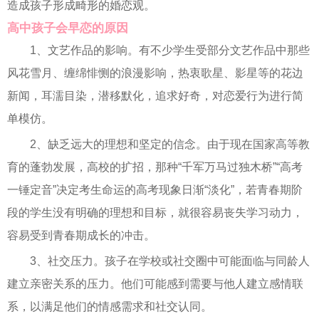
造成孩子形成畸形的婚恋观。
高中孩子会早恋的原因
1、文艺作品的影响。有不少学生受部分文艺作品中那些
风花雪月、缠绵悱恻的浪漫影响，热衷歌星、影星等的花边
新闻，耳濡目染，潜移默化，追求好奇，对恋爱行为进行简
单模仿。
2、缺乏远大的理想和坚定的信念。由于现在国家高等教
育的蓬勃发展，高校的扩招，那种“千军万马过独木桥”“高考
一锤定音”决定考生命运的高考现象日渐“淡化”，若青春期阶
段的学生没有明确的理想和目标，就很容易丧失学习动力，
容易受到青春期成长的冲击。
3、社交压力。孩子在学校或社交圈中可能面临与同龄人
建立亲密关系的压力。他们可能感到需要与他人建立感情联
系，以满足他们的情感需求和社交认同。