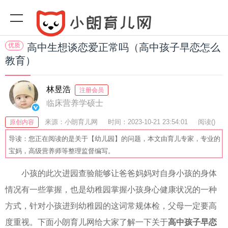
优质
高中生想谈恋爱正常吗（高中孩子早恋怎么
教育）
林昱浩
注册会员
临床营养学硕士
来源：小朗育儿网
时间：2023-10-21 23:54:01
阅读(
)
原创内容
收藏：38
分享：42
爆
导读：您正在阅读的是关于【幼儿园】的问题，本文由育儿专家，专业的
宝妈，高级营养师等整理监督编写。
小孩的此次进园查验能够让爸爸妈妈对自身小孩的身体
情况有一些掌握，也是幼稚园掌握小孩身心健康状况的一种
方式，针对小孩进到幼稚园的这词常规体检，父母一定要高
度重视。下面小朗育儿网给大家了解一下关于
高中孩子早恋