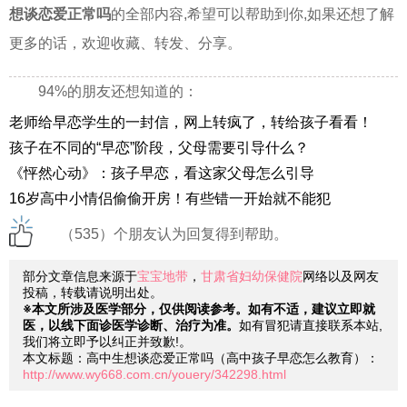
想谈恋爱正常吗
的全部内容,希望可以帮助到你,如果还想了解
更多的话，欢迎收藏、转发、分享。
94%的朋友还想知道的：
老师给早恋学生的一封信，网上转疯了，转给孩子看看！
孩子在不同的“早恋”阶段，父母需要引导什么？
《怦然心动》：孩子早恋，看这家父母怎么引导
16岁高中小情侣偷偷开房！有些错一开始就不能犯
（535）个朋友认为回复得到帮助。
部分文章信息来源于
宝宝地带
，
甘肃省妇幼保健院
网络以及网友
投稿，转载请说明出处。
※本文所涉及医学部分，仅供阅读参考。如有不适，建议立即就
医，以线下面诊医学诊断、治疗为准。
如有冒犯请直接联系本站,
我们将立即予以纠正并致歉!。
本文标题：高中生想谈恋爱正常吗（高中孩子早恋怎么教育）：
http://www.wy668.com.cn/youery/342298.html