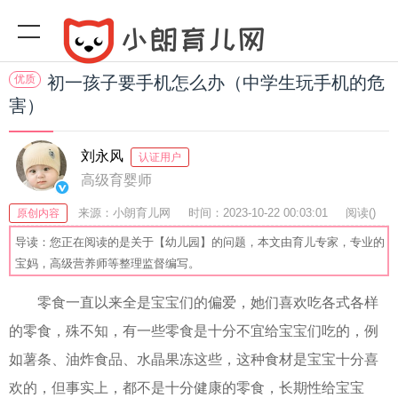
优质
初一孩子要手机怎么办（中学生玩手机的危
害）
刘永风
认证用户
高级育婴师
来源：小朗育儿网
时间：2023-10-22 00:03:01
阅读(
)
原创内容
收藏：59
分享：54
爆
导读：您正在阅读的是关于【幼儿园】的问题，本文由育儿专家，专业的
宝妈，高级营养师等整理监督编写。
零食一直以来全是宝宝们的偏爱，她们喜欢吃各式各样
的零食，殊不知，有一些零食是十分不宜给宝宝们吃的，例
如薯条、油炸食品、水晶果冻这些，这种食材是宝宝十分喜
欢的，但事实上，都不是十分健康的零食，长期性给宝宝