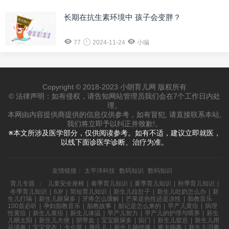
长期在抗生素环境中 孩子会变胖？
77
2024-11-24
小编
Copyright © 2018-2023 小朗育儿网 版权所有
© 法律声明：如有侵权，请告知网站管理员我们会在7个工作日内处
理。
本网由内容提供商提供的信息仅供参考，如有冒犯, 请直接联系本站,
我们将立即予以纠正并致歉!。
※本文所涉及医学部分，仅供阅读参考。如有不适，建议立即就医，
以线下面诊医学诊断、治疗为准。
友情链接：
太平洋科技
数码知识
数码知识
育儿专题
：
儿童安全座椅
|
春季育儿知识
|
夏季育儿知识
|
秋季育儿知识
|
冬季育儿知识
|
6岁
|
简短育儿知识
|
新生儿拉肚子
|
新生儿吐奶怎么办
|
新
生儿打嗝
|
新生儿眼屎多
|
牙疼怎么缓解
|
芒果是热性还是凉性
|
胎教音乐
100首必听
|
孕妇胎教音乐
|
胎教故事
|
胎记是怎么来的
|
早产儿黄疸
|
病理
性黄疸
|
新生儿黄疸
|
新生儿体温
|
早产儿智力
|
早产儿的护理与喂养
|
新生
儿晒太阳
|
新生儿大便
|
脐带血
|
宝宝眼屎多
|
囟门
|
新生儿窒息
|
新生儿用
品清单
|
宝宝穿衣
|
卡介苗
|
唐氏儿
|
新生儿肠绞痛
|
寨卡病毒
|
新生儿泪囊