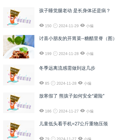
孩子睡觉腿老动 是长身体还是病？
150
2024-11-29
小编
讨喜小朋友的开胃菜--糖醋里脊（图）
199
2024-11-28
小编
冬季远离流感需做到这几步
85
2024-11-28
小编
放寒假了 熊孩子如何安全“避险”
186
2024-11-27
小编
儿童低头看手机=27公斤重物压颈
79
2024-11-27
小编