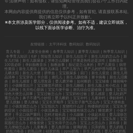
© 法律声明：如有侵权，请告知网站管理员我们会在7个工作日内处
理。
本网由内容提供商提供的信息仅供参考，如有冒犯, 请直接联系本站,
我们将立即予以纠正并致歉!。
※本文所涉及医学部分，仅供阅读参考。如有不适，建议立即就医，
以线下面诊医学诊断、治疗为准。
友情链接：
太平洋科技
数码知识
数码知识
育儿专题
：
儿童安全座椅
|
春季育儿知识
|
夏季育儿知识
|
秋季育儿知识
|
冬季育儿知识
|
6岁
|
简短育儿知识
|
新生儿拉肚子
|
新生儿吐奶怎么办
|
新
生儿打嗝
|
新生儿眼屎多
|
牙疼怎么缓解
|
芒果是热性还是凉性
|
胎教音乐
100首必听
|
孕妇胎教音乐
|
胎教故事
|
胎记是怎么来的
|
早产儿黄疸
|
病理
性黄疸
|
新生儿黄疸
|
新生儿体温
|
早产儿智力
|
早产儿的护理与喂养
|
新生
儿晒太阳
|
新生儿大便
|
脐带血
|
宝宝眼屎多
|
囟门
|
新生儿窒息
|
新生儿用
品清单
|
宝宝穿衣
|
卡介苗
|
唐氏儿
|
新生儿肠绞痛
|
寨卡病毒
|
新生儿泪囊
炎
|
新生儿感冒
|
婴儿理发器
|
婴儿磨牙棒
|
如何断奶
|
宝宝辅食
|
睡前喝牛
奶
|
小孩睡觉出汗
|
宝宝睡觉不踏实
|
新生儿睡眠
|
新生儿脸上有小红点
|
新
生儿肺炎
|
先天性心脏病
|
宝宝大便干燥
|
唐氏综合症是啥病
|
胎毒
|
宝宝拉
绿色大便怎么回事
|
宝宝过敏怎么办
|
宝宝奶粉过敏
|
婴儿感冒
|
婴儿吐奶严
重怎么办
|
鼻子不通气小妙招
|
婴儿断奶
|
宝宝补钙
|
儿童补钙
|
孕妇补钙
|
婴儿抚触
|
婴儿便秘
|
宝宝长牙顺序
|
宝宝肚子胀气怎么办
|
宝宝大便有血
丝
|
小孩发烧怎么办
|
宝宝抵抗力
|
发烧吃什么好
|
佝偻病的症状
|
宝宝长牙
的症状
|
小孩拉肚子
|
小孩流鼻血
|
宝宝喉咙有痰怎么办
|
睡觉磨牙
|
小孩子
磨牙
|
手足口病严重吗
|
怎样才能长高
|
小儿咳嗽
|
小孩起水痘
|
婴儿湿疹怎
么治疗
|
宝宝皮肤过敏怎么办
|
强生婴儿润肤
|
宝宝剪指甲
|
宝宝头发
|
宝宝
屁股红怎么办
|
积食发烧
|
宝宝长痱子怎么办
|
宝宝上火怎么办
|
尿布疹
|
新
生儿便秘怎么办
|
儿童餐具
|
婴儿鱼肝油
|
玻璃奶瓶
|
贝亲奶瓶
|
婴儿奶瓶
|
奶瓶消毒器
|
奶瓶品牌
|
硅胶奶瓶
|
ppsu奶瓶
|
新生儿奶瓶
|
婴儿不吃奶瓶