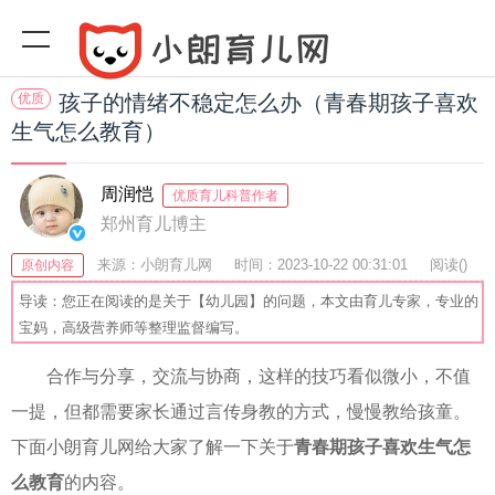
优质
孩子的情绪不稳定怎么办（青春期孩子喜欢
生气怎么教育）
周润恺
优质育儿科普作者
郑州育儿博主
来源：小朗育儿网
时间：2023-10-22 00:31:01
阅读(
)
原创内容
收藏：40
分享：54
爆
导读：您正在阅读的是关于【幼儿园】的问题，本文由育儿专家，专业的
宝妈，高级营养师等整理监督编写。
合作与分享，交流与协商，这样的技巧看似微小，不值
一提，但都需要家长通过言传身教的方式，慢慢教给孩童。
下面小朗育儿网给大家了解一下关于
青春期孩子喜欢生气怎
么教育
的内容。