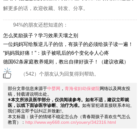
解更多的话，欢迎收藏、转发、分享。
94%的朋友还想知道的：
怎么奖励孩子？学习效果天壤之别
一位妈妈写给叛逆儿子的信，有孩子的必须给孩子读一遍！
“妈妈我好痛！”：孩子被吼后的6个变化令人心疼
德国62条家庭教养规则，教出自律好孩子！（建议收藏）
（542）个朋友认为回复得到帮助。
部分文章信息来源于
中婴网
，
青海省妇幼保健院
网络以及网友投
稿，转载请说明出处。
※本文所涉及医学部分，仅供阅读参考。如有不适，建议立即就
医，以线下面诊医学诊断、治疗为准。
如有冒犯请直接联系本站,
我们将立即予以纠正并致歉!。
本文标题：孩子的情绪不稳定怎么办（青春期孩子喜欢生气怎么
教育）：
http://www.wy668.com.cn/youery/342316.html