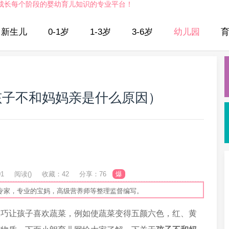
成长每个阶段的婴幼育儿知识的专业平台！
新生儿
0-1岁
1-3岁
3-6岁
幼儿园
孩子不和妈妈亲是什么原因）
01
阅读(
)
收藏：42
分享：76
爆
专家，专业的宝妈，高级营养师等整理监督编写。
技巧让孩子喜欢蔬菜，例如使蔬菜变得五颜六色，红、黄