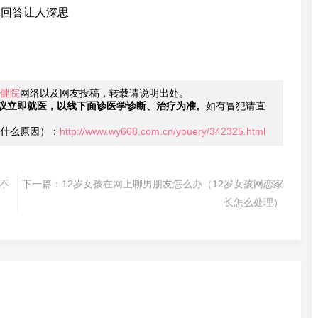
的回答让人深思
健院
网络以及网友投稿，转载请说明出处。
议立即就医，以线下面诊医学诊断、治疗为准。
如有冒犯请直
什么原因）：
http://www.wy668.com.cn/youery/342325.html
不
下一篇：
12岁女孩在网上聊男朋友怎么办（12岁女孩网恋家
长怎么处理）