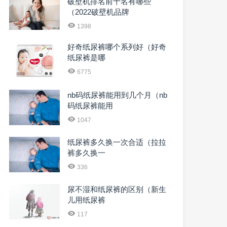
破壁机排名前十名有哪些
（2022破壁机品牌
1398
好奇纸尿裤哪个系列好（好奇
纸尿裤是哪
6775
nb码纸尿裤能用到几个月（nb
码纸尿裤能用
1047
纸尿裤多久换一次合适（拉拉
裤多久换一
336
尿不湿和纸尿裤的区别（新生
儿用纸尿裤
117