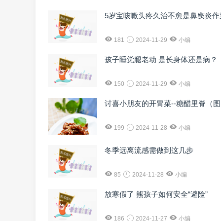
5岁宝咳嗽头疼久治不愈是鼻窦炎作
181
2024-11-29
小编
孩子睡觉腿老动 是长身体还是病？
150
2024-11-29
小编
讨喜小朋友的开胃菜--糖醋里脊（
199
2024-11-28
小编
冬季远离流感需做到这几步
85
2024-11-28
小编
放寒假了 熊孩子如何安全“避险”
186
2024-11-27
小编