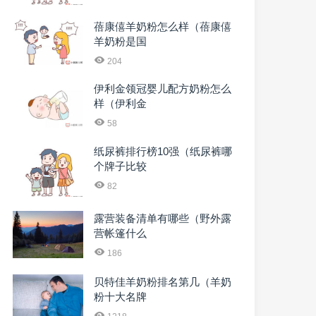
蓓康僖羊奶粉怎么样（蓓康僖
羊奶粉是国
204
伊利金领冠婴儿配方奶粉怎么
样（伊利金
58
纸尿裤排行榜10强（纸尿裤哪
个牌子比较
82
露营装备清单有哪些（野外露
营帐篷什么
186
贝特佳羊奶粉排名第几（羊奶
粉十大名牌