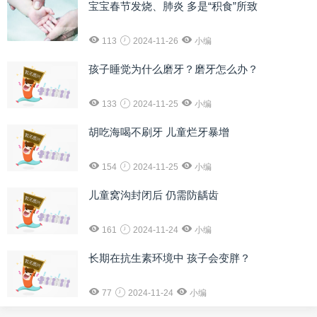
宝宝春节发烧、肺炎 多是“积食”所致
113
2024-11-26
小编
孩子睡觉为什么磨牙？磨牙怎么办？
133
2024-11-25
小编
胡吃海喝不刷牙 儿童烂牙暴增
154
2024-11-25
小编
儿童窝沟封闭后 仍需防龋齿
161
2024-11-24
小编
长期在抗生素环境中 孩子会变胖？
77
2024-11-24
小编