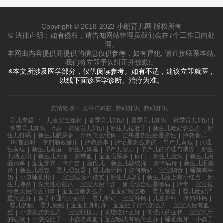
Copyright © 2018-2023 小朗育儿网 版权所有
© 法律声明：如有侵权，请告知网站管理员我们会在7个工作日内处
理。
本网由内容提供商提供的信息仅供参考，如有冒犯, 请直接联系本站,
我们将立即予以纠正并致歉!。
※本文所涉及医学部分，仅供阅读参考。如有不适，建议立即就医，
以线下面诊医学诊断、治疗为准。
友情链接：
太平洋科技
数码知识
数码知识
育儿专题
：
儿童安全座椅
|
春季育儿知识
|
夏季育儿知识
|
秋季育儿知识
|
冬季育儿知识
|
6岁
|
简短育儿知识
|
新生儿拉肚子
|
新生儿吐奶怎么办
|
新
生儿打嗝
|
新生儿眼屎多
|
牙疼怎么缓解
|
芒果是热性还是凉性
|
胎教音乐
100首必听
|
孕妇胎教音乐
|
胎教故事
|
胎记是怎么来的
|
早产儿黄疸
|
病理
性黄疸
|
新生儿黄疸
|
新生儿体温
|
早产儿智力
|
早产儿的护理与喂养
|
新生
儿晒太阳
|
新生儿大便
|
脐带血
|
宝宝眼屎多
|
囟门
|
新生儿窒息
|
新生儿用
品清单
|
宝宝穿衣
|
卡介苗
|
唐氏儿
|
新生儿肠绞痛
|
寨卡病毒
|
新生儿泪囊
炎
|
新生儿感冒
|
婴儿理发器
|
婴儿磨牙棒
|
如何断奶
|
宝宝辅食
|
睡前喝牛
奶
|
小孩睡觉出汗
|
宝宝睡觉不踏实
|
新生儿睡眠
|
新生儿脸上有小红点
|
新
生儿肺炎
|
先天性心脏病
|
宝宝大便干燥
|
唐氏综合症是啥病
|
胎毒
|
宝宝拉
绿色大便怎么回事
|
宝宝过敏怎么办
|
宝宝奶粉过敏
|
婴儿感冒
|
婴儿吐奶严
重怎么办
|
鼻子不通气小妙招
|
婴儿断奶
|
宝宝补钙
|
儿童补钙
|
孕妇补钙
|
婴儿抚触
|
婴儿便秘
|
宝宝长牙顺序
|
宝宝肚子胀气怎么办
|
宝宝大便有血
丝
|
小孩发烧怎么办
|
宝宝抵抗力
|
发烧吃什么好
|
佝偻病的症状
|
宝宝长牙
的症状
|
小孩拉肚子
|
小孩流鼻血
|
宝宝喉咙有痰怎么办
|
睡觉磨牙
|
小孩子