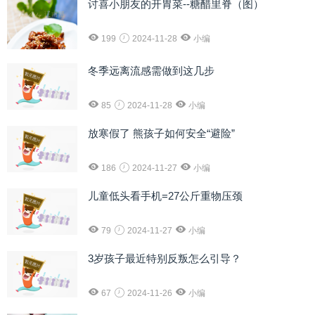
讨喜小朋友的开胃菜--糖醋里脊（图）
199
2024-11-28
小编
冬季远离流感需做到这几步
85
2024-11-28
小编
放寒假了 熊孩子如何安全“避险”
186
2024-11-27
小编
儿童低头看手机=27公斤重物压颈
79
2024-11-27
小编
3岁孩子最近特别反叛怎么引导？
67
2024-11-26
小编