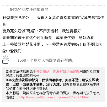
94%的朋友还想知道的：
解锁翟煦飞老公——头很大又莫名喜欢吹雪的“宝藏男孩”雷佳
音
贾乃亮久违谈“离婚”：不用安慰我，我过得很好
青春期的孩子在这个时间睡觉，成绩更优秀！爸妈必看
上一秒被骂的梨花带雨，下一秒爱爸爸爱妈妈！孩子要比想
象中爱我们
（568）个朋友认为回复得到帮助。
部分文章信息来源于
母婴用品
，
青海省妇幼保健院
网络以及网友
投稿，转载请说明出处。
※本文所涉及医学部分，仅供阅读参考。如有不适，建议立即就
医，以线下面诊医学诊断、治疗为准。
如有冒犯请直接联系本站,
我们将立即予以纠正并致歉!。
本文标题：妈妈应该怎样教育青春期的男孩（青春期的孩子怎么
管教）：
http://www.wy668.com.cn/youery/342327.html