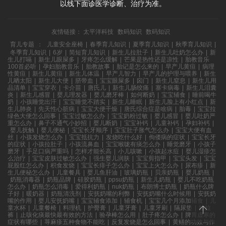
以线下面诊医学诊断、治疗为准。
友情链接：
太平洋科技
数码知识
数码知识
育儿专题
：
儿童安全座椅
|
春季育儿知识
|
夏季育儿知识
|
秋季育儿知识
|
冬季育儿知识
|
6岁
|
简短育儿知识
|
新生儿拉肚子
|
新生儿吐奶怎么办
|
新
生儿打嗝
|
新生儿眼屎多
|
牙疼怎么缓解
|
芒果是热性还是凉性
|
胎教音乐
100首必听
|
孕妇胎教音乐
|
胎教故事
|
胎记是怎么来的
|
早产儿黄疸
|
病理
性黄疸
|
新生儿黄疸
|
新生儿体温
|
早产儿智力
|
早产儿的护理与喂养
|
新生
儿晒太阳
|
新生儿大便
|
脐带血
|
宝宝眼屎多
|
囟门
|
新生儿窒息
|
新生儿用
品清单
|
宝宝穿衣
|
卡介苗
|
唐氏儿
|
新生儿肠绞痛
|
寨卡病毒
|
新生儿泪囊
炎
|
新生儿感冒
|
婴儿理发器
|
婴儿磨牙棒
|
如何断奶
|
宝宝辅食
|
睡前喝牛
奶
|
小孩睡觉出汗
|
宝宝睡觉不踏实
|
新生儿睡眠
|
新生儿脸上有小红点
|
新
生儿肺炎
|
先天性心脏病
|
宝宝大便干燥
|
唐氏综合症是啥病
|
胎毒
|
宝宝拉
绿色大便怎么回事
|
宝宝过敏怎么办
|
宝宝奶粉过敏
|
婴儿感冒
|
婴儿吐奶严
重怎么办
|
鼻子不通气小妙招
|
婴儿断奶
|
宝宝补钙
|
儿童补钙
|
孕妇补钙
|
婴儿抚触
|
婴儿便秘
|
宝宝长牙顺序
|
宝宝肚子胀气怎么办
|
宝宝大便有血
丝
|
小孩发烧怎么办
|
宝宝抵抗力
|
发烧吃什么好
|
佝偻病的症状
|
宝宝长牙
的症状
|
小孩拉肚子
|
小孩流鼻血
|
宝宝喉咙有痰怎么办
|
睡觉磨牙
|
小孩子
磨牙
|
手足口病严重吗
|
怎样才能长高
|
小儿咳嗽
|
小孩起水痘
|
婴儿湿疹怎
么治疗
|
宝宝皮肤过敏怎么办
|
强生婴儿润肤
|
宝宝剪指甲
|
宝宝头发
|
宝宝
屁股红怎么办
|
积食发烧
|
宝宝长痱子怎么办
|
宝宝上火怎么办
|
尿布疹
|
新
生儿便秘怎么办
|
儿童餐具
|
婴儿鱼肝油
|
玻璃奶瓶
|
贝亲奶瓶
|
婴儿奶瓶
|
奶瓶消毒器
|
奶瓶品牌
|
硅胶奶瓶
|
ppsu奶瓶
|
新生儿奶瓶
|
婴儿不吃奶瓶
怎么办
|
奶瓶怎么消毒
|
爱得利奶瓶
|
nuk奶瓶
|
布朗博士奶瓶
|
奶瓶什么牌
子好
|
暖奶器
|
奶瓶清洗剂
|
安抚奶嘴的利弊
|
安抚奶嘴什么时候用
|
安抚奶
嘴的作用
|
婴儿安抚奶嘴
|
宝宝辅食添加
|
辅食机
|
宝宝几个月添加辅食
|
儿
童水杯
|
儿童餐椅
|
料理机
|
护臀膏
|
儿童牙膏
|
儿童牙刷
|
隔尿垫
|
拉拉
裤
|
止咳化痰最快最有效的方法
|
验孕棒怎么用
|
肚子疼怎么办
|
脾胃虚寒的
症状有哪些
|
荨麻疹五种食物不能吃
|
反复发烧是怎么回事
|
黄鳝的功效与作