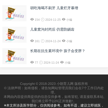
胡吃海喝不刷牙 儿童烂牙暴增
154
2024-11-25
小编
儿童窝沟封闭后 仍需防龋齿
161
2024-11-24
小编
长期在抗生素环境中 孩子会变胖？
77
2024-11-24
小编
Copyright © 2018-2023 小朗育儿网 版权所有
© 法律声明：如有侵权，请告知网站管理员我们会在7个工作日内处
理。
本网由内容提供商提供的信息仅供参考，如有冒犯, 请直接联系本站,
我们将立即予以纠正并致歉!。
※本文所涉及医学部分，仅供阅读参考。如有不适，建议立即就医，