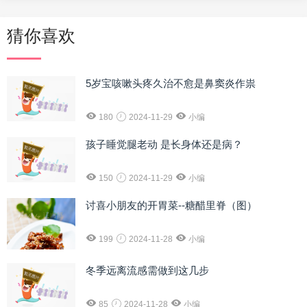
猜你喜欢
5岁宝咳嗽头疼久治不愈是鼻窦炎作祟
180
2024-11-29
小编
孩子睡觉腿老动 是长身体还是病？
150
2024-11-29
小编
讨喜小朋友的开胃菜--糖醋里脊（图）
199
2024-11-28
小编
冬季远离流感需做到这几步
85
2024-11-28
小编