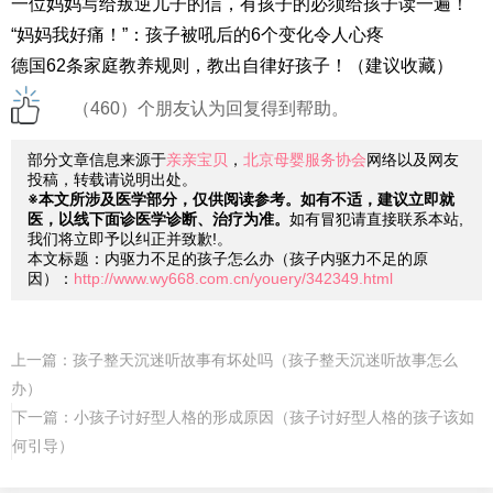
一位妈妈写给叛逆儿子的信，有孩子的必须给孩子读一遍！
“妈妈我好痛！”：孩子被吼后的6个变化令人心疼
德国62条家庭教养规则，教出自律好孩子！（建议收藏）
（460）个朋友认为回复得到帮助。
部分文章信息来源于
亲亲宝贝
，
北京母婴服务协会
网络以及网友
投稿，转载请说明出处。
※本文所涉及医学部分，仅供阅读参考。如有不适，建议立即就
医，以线下面诊医学诊断、治疗为准。
如有冒犯请直接联系本站,
我们将立即予以纠正并致歉!。
本文标题：内驱力不足的孩子怎么办（孩子内驱力不足的原
因）：
http://www.wy668.com.cn/youery/342349.html
上一篇：
孩子整天沉迷听故事有坏处吗（孩子整天沉迷听故事怎么
办）
下一篇：
小孩子讨好型人格的形成原因（孩子讨好型人格的孩子该如
何引导）