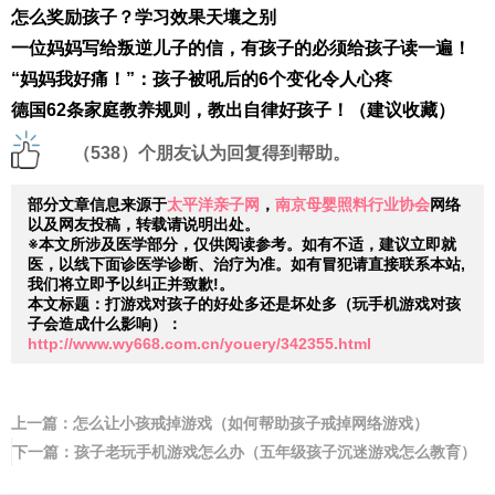
怎么奖励孩子？学习效果天壤之别
一位妈妈写给叛逆儿子的信，有孩子的必须给孩子读一遍！
“妈妈我好痛！”：孩子被吼后的6个变化令人心疼
德国62条家庭教养规则，教出自律好孩子！（建议收藏）
（538）个朋友认为回复得到帮助。
部分文章信息来源于
太平洋亲子网
，
南京母婴照料行业协会
网络
以及网友投稿，转载请说明出处。
※本文所涉及医学部分，仅供阅读参考。如有不适，建议立即就
医，以线下面诊医学诊断、治疗为准。
如有冒犯请直接联系本站,
我们将立即予以纠正并致歉!。
本文标题：打游戏对孩子的好处多还是坏处多（玩手机游戏对孩
子会造成什么影响）：
http://www.wy668.com.cn/youery/342355.html
上一篇：
怎么让小孩戒掉游戏（如何帮助孩子戒掉网络游戏）
下一篇：
孩子老玩手机游戏怎么办（五年级孩子沉迷游戏怎么教育）