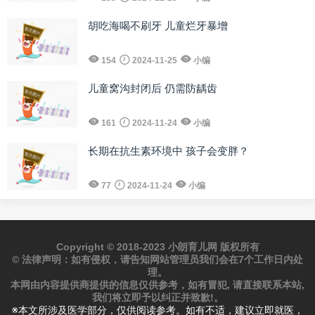
胡吃海喝不刷牙 儿童烂牙暴增
154
2024-11-25
小编
儿童窝沟封闭后 仍需防龋齿
161
2024-11-24
小编
长期在抗生素环境中 孩子会变胖？
77
2024-11-24
小编
Copyright © 2018-2023 小朗育儿网 版权所有
© 法律声明：如有侵权，请告知网站管理员我们会在7个工作日内处
理。
本网由内容提供商提供的信息仅供参考，如有冒犯, 请直接联系本站,
我们将立即予以纠正并致歉!。
※本文所涉及医学部分，仅供阅读参考。如有不适，建议立即就医，