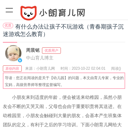
优质
有什么办法让孩子不玩游戏（青春期孩子沉
迷游戏怎么教育）
周晨铭
优质用户
中山育儿博主
来源：小朗育儿网
时间：2023-10-22 02:04:01
阅读(
)
原创内容
收藏：49
分享：65
爆
导读：您正在阅读的是关于【幼儿园】的问题，本文由育儿专家，专业的
宝妈，高级营养师等整理监督编写。
小朋友来到适度的年龄，便会被送来幼稚园，虽然小朋
友会不断的又哭又闹，父母也会由于重要职责将其送进。在
幼稚园里，小朋友会触碰到大量的朋友，会基本产生班集体
团队的定义，有利于之后的学习培训。下面小朗育儿网给大