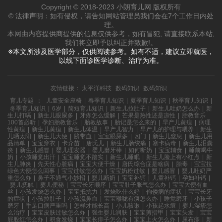
Copyright © 2018-2023 小朗育儿网 版权所有
© 法律声明：如有侵权，请告知网站管理员我们会在7个工作日内处
理。
本网由内容提供商提供的信息仅供参考，如有冒犯, 请直接联系本站,
我们将立即予以纠正并致歉!。
※本文所涉及医学部分，仅供阅读参考。如有不适，建议立即就医，
以线下面诊医学诊断、治疗为准。
友情链接：
太平洋科技
数码知识
数码知识
育儿专题
：
儿童安全座椅
|
春季育儿知识
|
夏季育儿知识
|
秋季育儿知识
|
冬季育儿知识
|
6岁
|
简短育儿知识
|
新生儿拉肚子
|
新生儿吐奶怎么办
|
新
生儿打嗝
|
新生儿眼屎多
|
牙疼怎么缓解
|
芒果是热性还是凉性
|
胎教音乐
100首必听
|
孕妇胎教音乐
|
胎教故事
|
胎记是怎么来的
|
早产儿黄疸
|
病理
性黄疸
|
新生儿黄疸
|
新生儿体温
|
早产儿智力
|
早产儿的护理与喂养
|
新生
儿晒太阳
|
新生儿大便
|
脐带血
|
宝宝眼屎多
|
囟门
|
新生儿窒息
|
新生儿用
品清单
|
宝宝穿衣
|
卡介苗
|
唐氏儿
|
新生儿肠绞痛
|
寨卡病毒
|
新生儿泪囊
炎
|
新生儿感冒
|
婴儿理发器
|
婴儿磨牙棒
|
如何断奶
|
宝宝辅食
|
睡前喝牛
奶
|
小孩睡觉出汗
|
宝宝睡觉不踏实
|
新生儿睡眠
|
新生儿脸上有小红点
|
新
生儿肺炎
|
先天性心脏病
|
宝宝大便干燥
|
唐氏综合症是啥病
|
胎毒
|
宝宝拉
绿色大便怎么回事
|
宝宝过敏怎么办
|
宝宝奶粉过敏
|
婴儿感冒
|
婴儿吐奶严
重怎么办
|
鼻子不通气小妙招
|
婴儿断奶
|
宝宝补钙
|
儿童补钙
|
孕妇补钙
|
婴儿抚触
|
婴儿便秘
|
宝宝长牙顺序
|
宝宝肚子胀气怎么办
|
宝宝大便有血
丝
|
小孩发烧怎么办
|
宝宝抵抗力
|
发烧吃什么好
|
佝偻病的症状
|
宝宝长牙
的症状
|
小孩拉肚子
|
小孩流鼻血
|
宝宝喉咙有痰怎么办
|
睡觉磨牙
|
小孩子
磨牙
|
手足口病严重吗
|
怎样才能长高
|
小儿咳嗽
|
小孩起水痘
|
婴儿湿疹怎
么治疗
|
宝宝皮肤过敏怎么办
|
强生婴儿润肤
|
宝宝剪指甲
|
宝宝头发
|
宝宝
屁股红怎么办
|
积食发烧
|
宝宝长痱子怎么办
|
宝宝上火怎么办
|
尿布疹
|
新