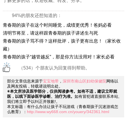
了解更多的话，欢迎收藏、转发、分享。
94%的朋友还想知道的：
青春期的孩子在这个时间睡觉，成绩更优秀！爸妈必看
清明节将至，请这样跟青春期的孩子讲述生与死
青春期的孩子骂不得？这样批评，孩子更有出息！（家长收
藏）
青春期的孩子“越管越反”，那是你方法没用对！家长必看
（534）个朋友认为回复得到帮助。
部分文章信息来源于
宝宝地带
，
深圳市南山区妇幼保健院
网络以
及网友投稿，转载请说明出处。
※本文所涉及医学部分，仅供阅读参考。如有不适，建议立即就
医，以线下面诊医学诊断、治疗为准。
如有冒犯请直接联系本站,
我们将立即予以纠正并致歉!。
本文标题：有什么办法让孩子不玩游戏（青春期孩子沉迷游戏怎
么教育）：
http://www.wy668.com.cn/youery/342361.html