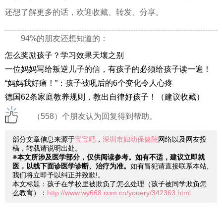
还想了解更多的话，欢迎收藏、转发、分享。
94%的朋友还想知道的：
怎么奖励孩子？学习效果天壤之别
一位妈妈写给叛逆儿子的信，有孩子的必须给孩子读一遍！
“妈妈我好痛！”：孩子被吼后的6个变化令人心疼
德国62条家庭教养规则，教出自律好孩子！（建议收藏）
（558）个朋友认为回复得到帮助。
部分文章信息来源于
宝宝吧
，
深圳市妇幼保健院
网络以及网友投
稿，转载请说明出处。
※本文所涉及医学部分，仅供阅读参考。如有不适，建议立即就
医，以线下面诊医学诊断、治疗为准。
如有冒犯请直接联系本站,
我们将立即予以纠正并致歉!。
本文标题：孩子在学校里被欺负了怎么处理（孩子被同学欺负怎
么教育）：
http://www.wy668.com.cn/youery/342363.html