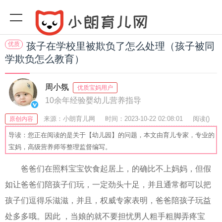
优质
孩子在学校里被欺负了怎么处理（孩子被同
学欺负怎么教育）
周小氛
优质宝妈用户
10余年经验婴幼儿营养指导
来源：小朗育儿网
时间：2023-10-22 02:08:01
阅读(
)
原创内容
收藏：27
分享：67
爆
导读：您正在阅读的是关于【幼儿园】的问题，本文由育儿专家，专业的
宝妈，高级营养师等整理监督编写。
爸爸们在照料宝宝饮食起居上，的确比不上妈妈，但假
如让爸爸们陪孩子们玩，一定劲头十足，并且通常都可以把
孩子们逗得乐滋滋，并且，权威专家表明，爸爸陪孩子玩益
处多多哦。因此 ，当娘的就不要担忧男人粗手粗脚弄疼宝