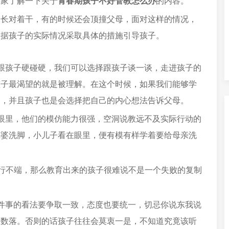
大家了解一下关于
青春期孩子不好管教怎么办
的内容。
家长对着干，有的时候还会顶撞父母，面对这样的情况，
根据孩子的实际情况采取具体的措施引导孩子。
跟孩子硬碰硬，我们可以选择跟孩子谈一谈，走进孩子的
孩子最渴望的就是被理解。在这个时候，如果我们能够学
动，并且孩子也是会选择把自己的内心想法告诉父母。
眼里，他们的模仿能力很强，空洞说教远不及实际行动的
外婆洗脚，小儿子看在眼里，便有模有样学着要给母亲洗
品行不端，那么教育出来的孩子很难说不是一个失败的复制
件事的看法要争取一致，态度也要统一，切忌你说东我说
互数落。否则的话孩子往往会莫衷一是，不知道究竟该听