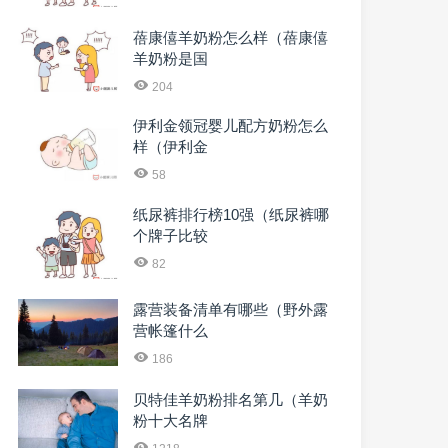
蓓康僖羊奶粉怎么样（蓓康僖
羊奶粉是国
204
伊利金领冠婴儿配方奶粉怎么
样（伊利金
58
纸尿裤排行榜10强（纸尿裤哪
个牌子比较
82
露营装备清单有哪些（野外露
营帐篷什么
186
贝特佳羊奶粉排名第几（羊奶
粉十大名牌