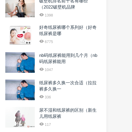
破壁机排名前十名有哪些
（2022破壁机品牌
1398
好奇纸尿裤哪个系列好（好奇
纸尿裤是哪
6775
nb码纸尿裤能用到几个月（nb
码纸尿裤能用
1047
纸尿裤多久换一次合适（拉拉
裤多久换一
336
尿不湿和纸尿裤的区别（新生
儿用纸尿裤
117