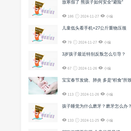
放寒假了 熊孩子如何安全“避险”
186
2024-11-27
小编
儿童低头看手机=27公斤重物压颈
79
2024-11-27
小编
3岁孩子最近特别反叛怎么引导？
67
2024-11-26
小编
宝宝春节发烧、肺炎 多是“积食”所
113
2024-11-26
小编
孩子睡觉为什么磨牙？磨牙怎么办
133
2024-11-25
小编