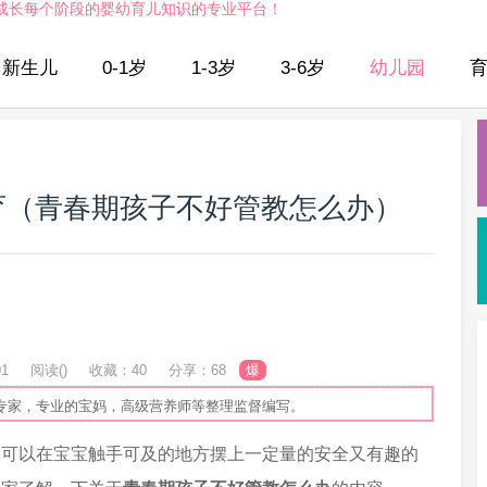
成长每个阶段的婴幼育儿知识的专业平台！
新生儿
0-1岁
1-3岁
3-6岁
幼儿园
育（青春期孩子不好管教怎么办）
01
阅读(
)
收藏：40
分享：68
爆
专家，专业的宝妈，高级营养师等整理监督编写。
们可以在宝宝触手可及的地方摆上一定量的安全又有趣的