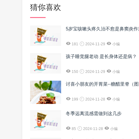
猜你喜欢
5岁宝咳嗽头疼久治不愈是鼻窦炎作
181
2024-11-29
小编
孩子睡觉腿老动 是长身体还是病？
150
2024-11-29
小编
讨喜小朋友的开胃菜--糖醋里脊（
199
2024-11-28
小编
冬季远离流感需做到这几步
85
2024-11-28
小编