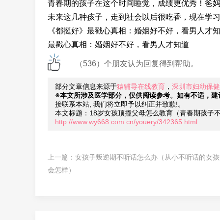
青春期的孩子在这个时间睡觉，成绩更优秀！爸
未来这几种孩子，走到社会以后很吃香，现在学
《都挺好》最戳心真相：婚姻好不好，看男人才
最戳心真相：婚姻好不好，看男人才知道
（536）个朋友认为回复得到帮助。
部分文章信息来源于
猿辅导在线教育
，
深圳市妇幼保健
※本文所涉及医学部分，仅供阅读参考。如有不适，建
接联系本站, 我们将立即予以纠正并致歉!。
本文标题：18岁女孩顶撞父母怎么教育（青春期孩子
http://www.wy668.com.cn/youery/342365.html
上一篇：
女孩子叛逆期不听话怎么办（从小不听话的女孩
会怎样）