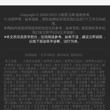
Copyright © 2018-2023 小朗育儿网 版权所有
© 法律声明：如有侵权，请告知网站管理员我们会在7个工作日内处
理。
本网由内容提供商提供的信息仅供参考，如有冒犯, 请直接联系本站,
我们将立即予以纠正并致歉!。
※本文所涉及医学部分，仅供阅读参考。如有不适，建议立即就医，
以线下面诊医学诊断、治疗为准。
友情链接：
太平洋科技
数码知识
数码知识
育儿专题
：
儿童安全座椅
|
春季育儿知识
|
夏季育儿知识
|
秋季育儿知识
|
冬季育儿知识
|
6岁
|
简短育儿知识
|
新生儿拉肚子
|
新生儿吐奶怎么办
|
新
生儿打嗝
|
新生儿眼屎多
|
牙疼怎么缓解
|
芒果是热性还是凉性
|
胎教音乐
100首必听
|
孕妇胎教音乐
|
胎教故事
|
胎记是怎么来的
|
早产儿黄疸
|
病理
性黄疸
|
新生儿黄疸
|
新生儿体温
|
早产儿智力
|
早产儿的护理与喂养
|
新生
儿晒太阳
|
新生儿大便
|
脐带血
|
宝宝眼屎多
|
囟门
|
新生儿窒息
|
新生儿用
品清单
|
宝宝穿衣
|
卡介苗
|
唐氏儿
|
新生儿肠绞痛
|
寨卡病毒
|
新生儿泪囊
炎
|
新生儿感冒
|
婴儿理发器
|
婴儿磨牙棒
|
如何断奶
|
宝宝辅食
|
睡前喝牛
奶
|
小孩睡觉出汗
|
宝宝睡觉不踏实
|
新生儿睡眠
|
新生儿脸上有小红点
|
新
生儿肺炎
|
先天性心脏病
|
宝宝大便干燥
|
唐氏综合症是啥病
|
胎毒
|
宝宝拉
绿色大便怎么回事
|
宝宝过敏怎么办
|
宝宝奶粉过敏
|
婴儿感冒
|
婴儿吐奶严
重怎么办
|
鼻子不通气小妙招
|
婴儿断奶
|
宝宝补钙
|
儿童补钙
|
孕妇补钙
|
婴儿抚触
|
婴儿便秘
|
宝宝长牙顺序
|
宝宝肚子胀气怎么办
|
宝宝大便有血
丝
|
小孩发烧怎么办
|
宝宝抵抗力
|
发烧吃什么好
|
佝偻病的症状
|
宝宝长牙
的症状
|
小孩拉肚子
|
小孩流鼻血
|
宝宝喉咙有痰怎么办
|
睡觉磨牙
|
小孩子