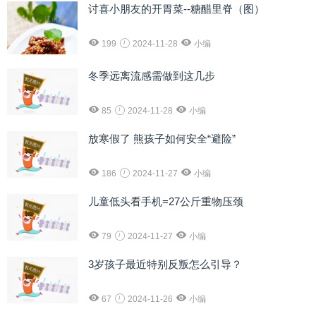
讨喜小朋友的开胃菜--糖醋里脊（图）
199
2024-11-28
小编
冬季远离流感需做到这几步
85
2024-11-28
小编
放寒假了 熊孩子如何安全“避险”
186
2024-11-27
小编
儿童低头看手机=27公斤重物压颈
79
2024-11-27
小编
3岁孩子最近特别反叛怎么引导？
67
2024-11-26
小编