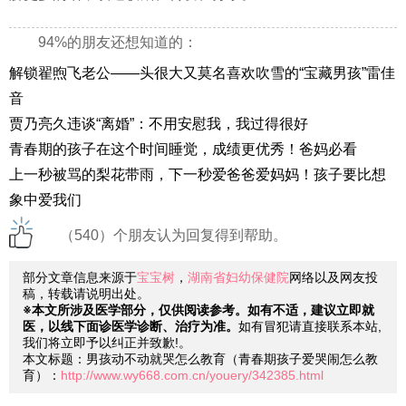
94%的朋友还想知道的：
解锁翟煦飞老公——头很大又莫名喜欢吹雪的“宝藏男孩”雷佳
音
贾乃亮久违谈“离婚”：不用安慰我，我过得很好
青春期的孩子在这个时间睡觉，成绩更优秀！爸妈必看
上一秒被骂的梨花带雨，下一秒爱爸爸爱妈妈！孩子要比想
象中爱我们
（540）个朋友认为回复得到帮助。
部分文章信息来源于
宝宝树
，
湖南省妇幼保健院
网络以及网友投
稿，转载请说明出处。
※本文所涉及医学部分，仅供阅读参考。如有不适，建议立即就
医，以线下面诊医学诊断、治疗为准。
如有冒犯请直接联系本站,
我们将立即予以纠正并致歉!。
本文标题：男孩动不动就哭怎么教育（青春期孩子爱哭闹怎么教
育）：
http://www.wy668.com.cn/youery/342385.html