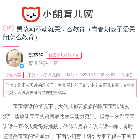
优质
男孩动不动就哭怎么教育（青春期孩子爱哭
闹怎么教育）
陈林耀
优秀育儿科普作者
育儿经验丰富
来源：小朗育儿网
时间：2023-10-22 02:53:01
阅读(
)
原创内容
收藏：52
分享：54
爆
导读：您正在阅读的是关于【幼儿园】的问题，本文由育儿专家，专业的
宝妈，高级营养师等整理监督编写。
宝宝学话的情况下，大伙儿都要多多的跟宝宝“沟通交
流”，能够让宝宝的语言表达发展能力更强。但每一次跟宝宝
讲话一直令人觉得好挫败，仿佛自身在自说自话一样，有时
还遭受宝宝的“冷暴力”。下面小朗育儿网给大家了解一下关于