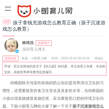
优质
孩子拿钱充游戏怎么教育正确（孩子沉迷游
戏怎么教育）
林炜浩
优质用户
深圳育儿博主
来源：小朗育儿网
时间：2023-10-22 09:14:01
阅读(
)
原创内容
收藏：59
分享：56
爆
导读：您正在阅读的是关于【幼儿园】的问题，本文由育儿专家，专业的
宝妈，高级营养师等整理监督编写。
幼稚园秋天传染性疾病的防止知识是培养清洁卫生的习
惯性，还需要留意饮食卫生安全及其多饮水等，当幼稚园的
小孩出現发烧感冒发烧症状，应当要留意口腔的环境卫生问
题。下面小朗育儿网给大家了解一下关于
孩子沉迷游戏怎么