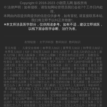
Copyright © 2018-2023 小朗育儿网 版权所有
© 法律声明：如有侵权，请告知网站管理员我们会在7个工作日内处
理。
本网由内容提供商提供的信息仅供参考，如有冒犯, 请直接联系本站,
我们将立即予以纠正并致歉!。
※本文所涉及医学部分，仅供阅读参考。如有不适，建议立即就医，
以线下面诊医学诊断、治疗为准。
友情链接：
太平洋科技
数码知识
数码知识
育儿专题
：
儿童安全座椅
|
春季育儿知识
|
夏季育儿知识
|
秋季育儿知识
|
冬季育儿知识
|
6岁
|
简短育儿知识
|
新生儿拉肚子
|
新生儿吐奶怎么办
|
新
生儿打嗝
|
新生儿眼屎多
|
牙疼怎么缓解
|
芒果是热性还是凉性
|
胎教音乐
100首必听
|
孕妇胎教音乐
|
胎教故事
|
胎记是怎么来的
|
早产儿黄疸
|
病理
性黄疸
|
新生儿黄疸
|
新生儿体温
|
早产儿智力
|
早产儿的护理与喂养
|
新生
儿晒太阳
|
新生儿大便
|
脐带血
|
宝宝眼屎多
|
囟门
|
新生儿窒息
|
新生儿用
品清单
|
宝宝穿衣
|
卡介苗
|
唐氏儿
|
新生儿肠绞痛
|
寨卡病毒
|
新生儿泪囊
炎
|
新生儿感冒
|
婴儿理发器
|
婴儿磨牙棒
|
如何断奶
|
宝宝辅食
|
睡前喝牛
奶
|
小孩睡觉出汗
|
宝宝睡觉不踏实
|
新生儿睡眠
|
新生儿脸上有小红点
|
新
生儿肺炎
|
先天性心脏病
|
宝宝大便干燥
|
唐氏综合症是啥病
|
胎毒
|
宝宝拉
绿色大便怎么回事
|
宝宝过敏怎么办
|
宝宝奶粉过敏
|
婴儿感冒
|
婴儿吐奶严
重怎么办
|
鼻子不通气小妙招
|
婴儿断奶
|
宝宝补钙
|
儿童补钙
|
孕妇补钙
|
婴儿抚触
|
婴儿便秘
|
宝宝长牙顺序
|
宝宝肚子胀气怎么办
|
宝宝大便有血
丝
|
小孩发烧怎么办
|
宝宝抵抗力
|
发烧吃什么好
|
佝偻病的症状
|
宝宝长牙
的症状
|
小孩拉肚子
|
小孩流鼻血
|
宝宝喉咙有痰怎么办
|
睡觉磨牙
|
小孩子
磨牙
|
手足口病严重吗
|
怎样才能长高
|
小儿咳嗽
|
小孩起水痘
|
婴儿湿疹怎
么治疗
|
宝宝皮肤过敏怎么办
|
强生婴儿润肤
|
宝宝剪指甲
|
宝宝头发
|
宝宝
屁股红怎么办
|
积食发烧
|
宝宝长痱子怎么办
|
宝宝上火怎么办
|
尿布疹
|
新