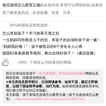
钱充游戏怎么教育正确
的全部内容,希望可以帮助到你,如果还
想了解更多的话，欢迎收藏、转发、分享。
94%的朋友还想知道的：
怎么奖励孩子？学习效果天壤之别
一位妈妈写给叛逆儿子的信，有孩子的必须给孩子读一遍！
“妈妈我好痛！”：孩子被吼后的6个变化令人心疼
德国62条家庭教养规则，教出自律好孩子！（建议收藏）
（405）个朋友认为回复得到帮助。
部分文章信息来源于
一起过健康网
，
青海省妇幼保健院
网络以及
网友投稿，转载请说明出处。
※本文所涉及医学部分，仅供阅读参考。如有不适，建议立即就
医，以线下面诊医学诊断、治疗为准。
如有冒犯请直接联系本站,
我们将立即予以纠正并致歉!。
本文标题：孩子拿钱充游戏怎么教育正确（孩子沉迷游戏怎么教
育）：
http://www.wy668.com.cn/youery/342396.html